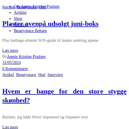
Om Anette Kristine Poulsen
#seriøst
,
Beautyspace
,
Hud
Artikler
Shop
Plaster ovenpå udsolgt juni-boks
Foredrag
Beautyspace Boksen
Plus hudlæge-afstemt SOS-guide til huden omkring øjnene
Læs mere
By
Anette Kristine Poulsen
31/05/2024
0 Kommentarer
Artikel
,
Beautyspace
,
Hud
,
Interview
Hvem er bange for den store stygge
skønhed?
Rutinen, jeg både bliver imponeret og forpustet over
Læs mere