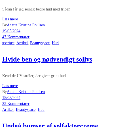
Sådan får jeg seriøst bedre hud med trioen
Læs mere
By
Anette Kristine Poulsen
19/05/2024
47 Kommentarer
#seriøst
,
Artikel
,
Beautyspace
,
Hud
Hvide ben og nødvendigt sollys
Kend de UV-stråler, der giver grim hud
Læs mere
By
Anette Kristine Poulsen
15/05/2024
23 Kommentarer
Artikel
,
Beautyspace
,
Hud
Undgå bumser af solfaktorcreme