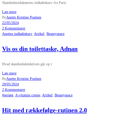
Skønhedsredaktørens indkøbskurv fra Paris
Læs mere
By
Anette Kristine Poulsen
22/05/2024
2 Kommentarer
Anettes indkøbskurv
,
Artikel
,
Beautyspace
Vis os din toilettaske, Adnan
Hvad skønhedsdetektiven går op i
Læs mere
By
Anette Kristine Poulsen
20/05/2024
2 Kommentarer
#seriøst
,
A-vitamin creme
,
Artikel
,
Beautyspace
Hit med rækkefølge-rutinen 2.0