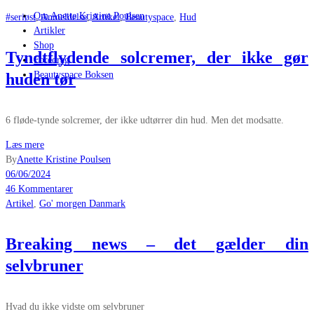
Om Anette Kristine Poulsen
#seriøst
,
Anmeldelse
,
Artikel
,
Beautyspace
,
Hud
Artikler
Shop
Tyndtflydende solcremer, der ikke gør
Foredrag
Beautyspace Boksen
huden tør
6 fløde-tynde solcremer, der ikke udtørrer din hud. Men det modsatte.
Læs mere
By
Anette Kristine Poulsen
06/06/2024
46 Kommentarer
Artikel
,
Go' morgen Danmark
Breaking news – det gælder din
selvbruner
Hvad du ikke vidste om selvbruner