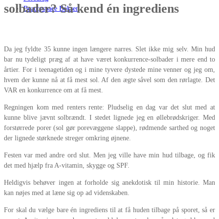
solbader? Så kend én ingrediens
Beautyspace Boksen
Da jeg fyldte 35 kunne ingen længere narres. Slet ikke mig selv. Min hud
bar nu tydeligt præg af at have været konkurrence-solbader i mere end to
årtier. For i teenagetiden og i mine tyvere dystede mine venner og jeg om,
hvem der kunne nå at få mest sol. Af den ægte såvel som den rørlagte. Det
VAR en konkurrence om at få mest.
Regningen kom med renters rente: Pludselig en dag var det slut med at
kunne blive jævnt solbrændt. I stedet lignede jeg en øllebrødskriger. Med
forstørrede porer (sol gør porevæggene slappe), rødmende sarthed og noget
der lignede størknede streger omkring øjnene.
Festen var med andre ord slut. Men jeg ville have min hud tilbage, og fik
det med hjælp fra A-vitamin, skygge og SPF.
Heldigvis behøver ingen at forholde sig anekdotisk til min historie. Man
kan nøjes med at læne sig op ad videnskaben.
For skal du vælge bare én ingrediens til at få huden tilbage på sporet, så er