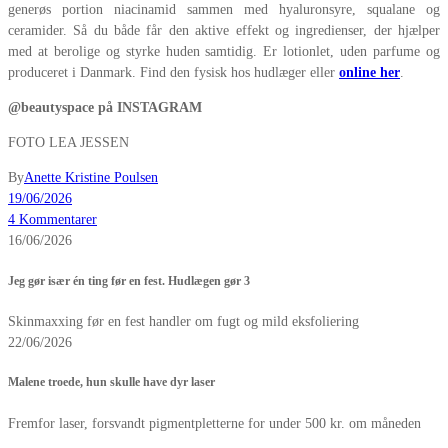
generøs portion niacinamid sammen med hyaluronsyre, squalane og
ceramider. Så du både får den aktive effekt og ingredienser, der hjælper
med at berolige og styrke huden samtidig. Er lotionlet, uden parfume og
produceret i Danmark. Find den fysisk hos hudlæger eller
online her
.
@beautyspace på INSTAGRAM
FOTO LEA JESSEN
By
Anette Kristine Poulsen
19/06/2026
4 Kommentarer
16/06/2026
Jeg gør især én ting før en fest. Hudlægen gør 3
Skinmaxxing før en fest handler om fugt og mild eksfoliering
22/06/2026
Malene troede, hun skulle have dyr laser
Fremfor laser, forsvandt pigmentpletterne for under 500 kr. om måneden