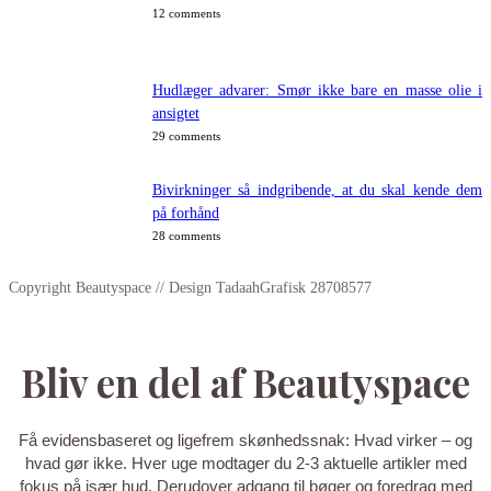
12 comments
Hudlæger advarer: Smør ikke bare en masse olie i
ansigtet
29 comments
Bivirkninger så indgribende, at du skal kende dem
på forhånd
28 comments
Copyright Beautyspace // Design TadaahGrafisk 28708577
Bliv en del af Beautyspace
Få evidensbaseret og ligefrem skønhedssnak: Hvad virker – og
hvad gør ikke. Hver uge modtager du 2-3 aktuelle artikler med
fokus på især hud. Derudover adgang til bøger og foredrag med