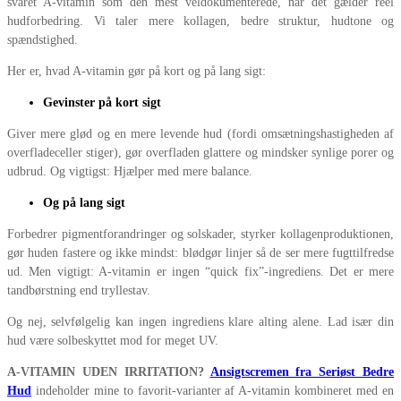
svaret A-vitamin som den mest veldokumenterede, når det gælder reel
hudforbedring. Vi taler mere kollagen, bedre struktur, hudtone og
spændstighed.
Her er, hvad A-vitamin gør på kort og på lang sigt:
Gevinster på kort sigt
Giver mere glød og en mere levende hud (fordi omsætningshastigheden af
overfladeceller stiger), gør overfladen glattere og mindsker synlige porer og
udbrud. Og vigtigst: Hjælper med mere balance.
Og på lang sigt
Forbedrer pigmentforandringer og solskader, styrker kollagenproduktionen,
gør huden fastere og ikke mindst: blødgør linjer så de ser mere fugttilfredse
ud. Men vigtigt: A-vitamin er ingen “quick fix”-ingrediens. Det er mere
tandbørstning end tryllestav.
Og nej, selvfølgelig kan ingen ingrediens klare alting alene. Lad især din
hud være solbeskyttet mod for meget UV.
A-VITAMIN UDEN IRRITATION?
Ansigtscremen fra Seriøst Bedre
Hud
indeholder mine to favorit-varianter af A-vitamin kombineret med en