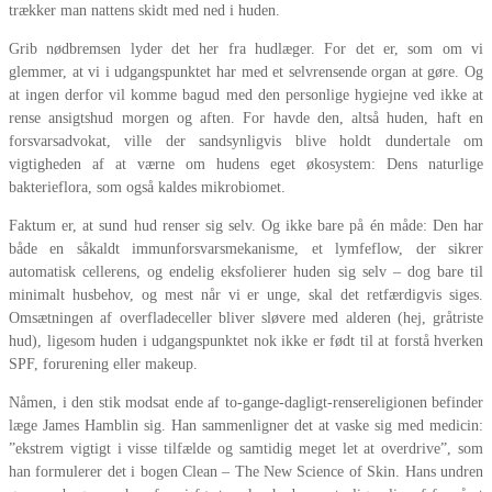
trækker man nattens skidt med ned i huden.
Grib nødbremsen lyder det her fra hudlæger. For det er, som om vi
glemmer, at vi i udgangspunktet har med et selvrensende organ at gøre. Og
at ingen derfor vil komme bagud med den personlige hygiejne ved ikke at
rense ansigtshud morgen og aften. For havde den, altså huden, haft en
forsvarsadvokat, ville der sandsynligvis blive holdt dundertale om
vigtigheden af at værne om hudens eget økosystem: Dens naturlige
bakterieflora, som også kaldes mikrobiomet.
Faktum er, at sund hud renser sig selv. Og ikke bare på én måde: Den har
både en såkaldt immunforsvarsmekanisme, et lymfeflow, der sikrer
automatisk cellerens, og endelig eksfolierer huden sig selv – dog bare til
minimalt husbehov, og mest når vi er unge, skal det retfærdigvis siges.
Omsætningen af overfladeceller bliver sløvere med alderen (hej, gråtriste
hud), ligesom huden i udgangspunktet nok ikke er født til at forstå hverken
SPF, forurening eller makeup.
Nåmen, i den stik modsat ende af to-gange-dagligt-rensereligionen befinder
læge James Hamblin sig. Han sammenligner det at vaske sig med medicin:
”ekstrem vigtigt i visse tilfælde og samtidig meget let at overdrive”, som
han formulerer det i bogen Clean – The New Science of Skin. Hans undren