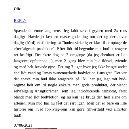
Cille
REPLY
Spændende emne ang. rens. Jeg faldt selv i gryden med 2x rens
dagligt. Havde jo læst en masse gode ting om det og derudover
daglig (hård) eksfoliering så “huden virkelig er klar til at optage de
efterfølgende produkter”. Efter lidt tid begyndte min hud at reagere
ret kraftigt. Det skete dog ad 2 omgange (da jeg åbenbart er lidt
langsomt opfattende…), men 2. gang blev min hud ildrød, sviende
og med helt hævede øjne. Det tog 3 uger hvor jeg ikke brugte andet
end lidt vand og Irmas svanemærkede bodylotion i ansigtet. Det var
det eneste min hud ikke reagerede på. Nu har jeg lagt mit hud-
regime helt om til nogle enkelte men gode produkter, deriblandt
selvfølgelig Ansigtscremen, som jeg introducerede nænsomt, først
blandt med lidt bodylotion, og nu kan jeg bruge den helt alene om
aftenen. Min hud har nu fået det rart igen. Men det er bare en lille
historie om hvad for-ivrig-rens kan gøre (ihvertfald ved alm./tør
hud).
07/06/2021