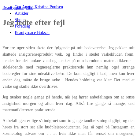
Om Anette Kristine Poulsen
Beautyspace
,
Hud
Artikler
Shop
Jeg ledte efter fejl
Foredrag
Beautyspace Boksen
For tre uger siden skete der følgende på mit badeværelse: Jeg pakker mit
skattede ansigtsrenseprodukt væk, og finder i stedet vaskekluden frem,
tænder for det lunkne vand og tænker på min barndoms matematiklærer –
sideløbende med regnereglerne praktiserede hun nemlig også strenge
baderegler for sine udeaktive børn. De kom dagligt i bad, men kun hver
anden dag måtte de bruge sæbe. Hendes holdning var klar: Det med at
vaske sig skulle ikke overdrives.
Jeg tænker nogle gange på hende, når jeg hører anbefalingen om at rense
ansigtshud morgen og aften hver dag. Altså fire gange så mange, end
matematiklæreren praktiserede.
Anbefalingen er lige så indgroet som to gange tandbørstning dagligt, og den
høres fra stort set alle hudplejeproducenter. Jeg så også på Instagram en
kosmetolog advare om … at hvis ikke man får renset om morgenen,