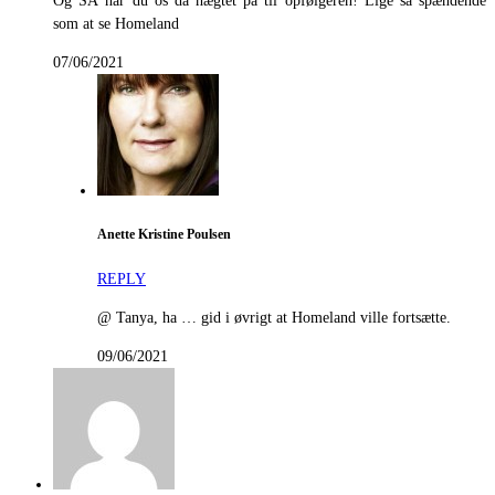
Og SÅ har du os da hægtet på til opfølgeren! Lige så spændende
som at se Homeland
07/06/2021
Anette Kristine Poulsen
REPLY
@ Tanya, ha … gid i øvrigt at Homeland ville fortsætte.
09/06/2021