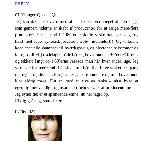
REPLY
Cliffhanger-Queen! 😀
Jeg kan ikke lade være med at tænke på hvor meget af den slags,
som gennem tiderne er skabt af producenter for at sælge mere/flere
produkter? F.eks. at vi i 1980’erne skulle vaske hår hver dag (og
helst med super-syntetisk jordbær-, æble-, melonduft!)! Og vi kunne
købe specielle shampoer til hverdagsbrug og alverdens balsammer og
kure, fordi vi jo ødelagde både hår og hovedbund. I 40’erne/50’erne
og sikkert langt op i 60’erne vaskede man hår hver anden uge. Jeg
vænnede for mere end ti år siden mit hår til at blive vasket een gang
om ugen, og det har aldrig været pænere, sundere og min hovedbund
klør aldrig mere. Det er værd at give en tanke – altså hvad er
egentligt nødvendigt, og hvad er et behov skabt af producenterne.
Jeg synes det er et spændende emne, du her tager op.
Rigtig go’ dag, smukke. ♥
07/06/2021