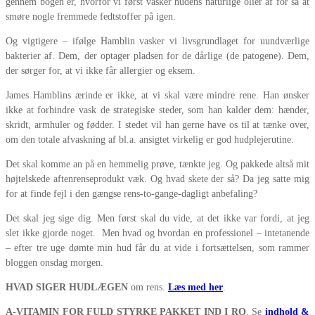
gennem bogen er, hvorfor vi først vasker hudens naturlige olier af for så at
smøre nogle fremmede fedtstoffer på igen.
Og vigtigere – ifølge Hamblin vasker vi livsgrundlaget for uundværlige
bakterier af. Dem, der optager pladsen for de dårlige (de patogene). Dem,
der sørger for, at vi ikke får allergier og eksem.
James Hamblins ærinde er ikke, at vi skal være mindre rene. Han ønsker
ikke at forhindre vask de strategiske steder, som han kalder dem: hænder,
skridt, armhuler og fødder. I stedet vil han gerne have os til at tænke over,
om den totale afvaskning af bl.a. ansigtet virkelig er god hudplejerutine.
Det skal komme an på en hemmelig prøve, tænkte jeg. Og pakkede altså mit
højtelskede aftenrenseprodukt væk. Og hvad skete der så? Da jeg satte mig
for at finde fejl i den gængse rens-to-gange-dagligt anbefaling?
Det skal jeg sige dig. Men først skal du vide, at det ikke var fordi, at jeg
slet ikke gjorde noget. Men hvad og hvordan en professionel – intetanende
– efter tre uge dømte min hud får du at vide i fortsættelsen, som rammer
bloggen onsdag morgen.
HVAD SIGER HUDLÆGEN
om rens.
Læs med her
.
A-VITAMIN FOR FULD STYRKE PAKKET IND I RO
. Se
indhold &