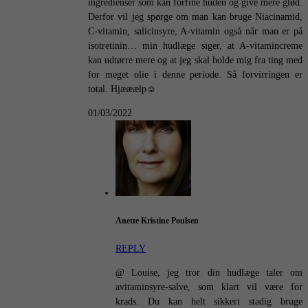
ingredienser som kan forfine huden og give mere glød.
Derfor vil jeg spørge om man kan bruge Niacinamid,
C-vitamin, salicinsyre, A-vitamin også når man er på
isotretinin… min hudlæge siger, at A-vitamincreme
kan udtørre mere og at jeg skal holde mig fra ting med
for meget olie i denne periode. Så forvirringen er
total. Hjææælp☺️
01/03/2022
Anette Kristine Poulsen
REPLY
@ Louise, jeg tror din hudlæge taler om
avitaminsyre-salve, som klart vil være for
krads. Du kan helt sikkert stadig bruge