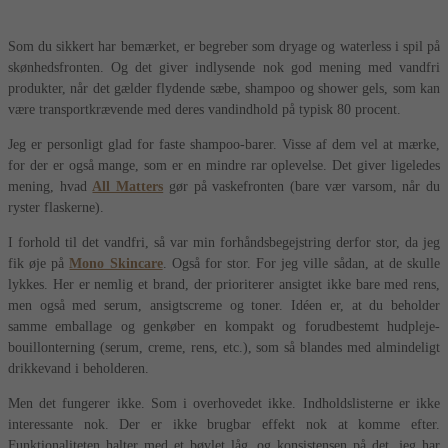
Som du sikkert har bemærket, er begreber som dryage og waterless i spil på
skønhedsfronten. Og det giver indlysende nok god mening med vandfri
produkter, når det gælder flydende sæbe, shampoo og shower gels, som kan
være transportkrævende med deres vandindhold på typisk 80 procent.
Jeg er personligt glad for faste shampoo-barer. Visse af dem vel at mærke,
for der er også mange, som er en mindre rar oplevelse. Det giver ligeledes
mening, hvad
All Matters
gør på vaskefronten (bare vær varsom, når du
ryster flaskerne).
I forhold til det vandfri, så var min forhåndsbegejstring derfor stor, da jeg
fik øje på
Mono Skincare
. Også for stor. For jeg ville sådan, at de skulle
lykkes. Her er nemlig et brand, der prioriterer ansigtet ikke bare med rens,
men også med serum, ansigtscreme og toner. Idéen er, at du beholder
samme emballage og genkøber en kompakt og forudbestemt hudpleje-
bouillonterning (serum, creme, rens, etc.), som så blandes med almindeligt
drikkevand i beholderen.
Men det fungerer ikke. Som i overhovedet ikke. Indholdslisterne er ikke
interessante nok. Der er ikke brugbar effekt nok at komme efter.
Funktionaliteten halter med et bøvlet låg, og konsistensen på det, jeg har