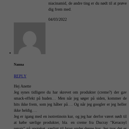
niacinamid, de andre ting er du nødt til at prøve
dig frem med.
04/03/2022
Nanna
REPLY
Hej Anette
Jeg synes tidligere du har skrevet om produkter (creme?) der gav
smack-effekt på huden… Men når jeg søger på siden, kommer de
hits ikke frem, som jeg håber på…. Og når jeg googler er jeg heller
ikke heldig….
Jeg er igang med en isotretinoin kur, og jeg har derfor været nødt til
at købe særlige produkter, bla. en creme fra Ducray “Keracnyl
repair” på apoteket, særligt til brug under denne kur. Jeg tror det er