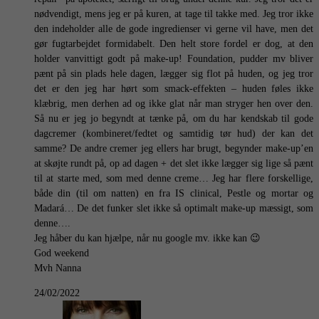
nødvendigt, mens jeg er på kuren, at tage til takke med. Jeg tror ikke
den indeholder alle de gode ingredienser vi gerne vil have, men det
gør fugtarbejdet formidabelt. Den helt store fordel er dog, at den
holder vanvittigt godt på make-up! Foundation, pudder mv bliver
pænt på sin plads hele dagen, lægger sig flot på huden, og jeg tror
det er den jeg har hørt som smack-effekten – huden føles ikke
klæbrig, men derhen ad og ikke glat når man stryger hen over den.
Så nu er jeg jo begyndt at tænke på, om du har kendskab til gode
dagcremer (kombineret/fedtet og samtidig tør hud) der kan det
samme? De andre cremer jeg ellers har brugt, begynder make-up’en
at skøjte rundt på, op ad dagen + det slet ikke lægger sig lige så pænt
til at starte med, som med denne creme… Jeg har flere forskellige,
både din (til om natten) en fra IS clinical, Pestle og mortar og
Madará… De det funker slet ikke så optimalt make-up mæssigt, som
denne….
Jeg håber du kan hjælpe, når nu google mv. ikke kan 😉
God weekend
Mvh Nanna
24/02/2022