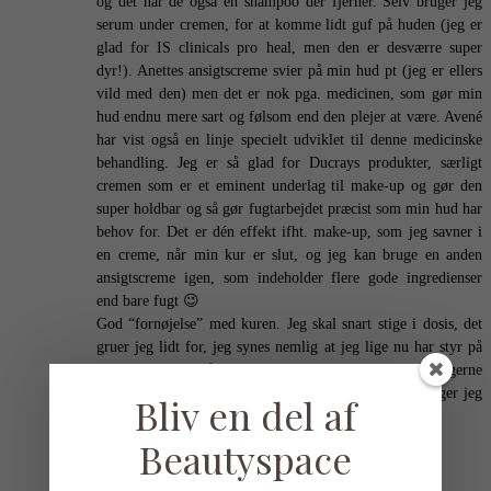
og det har de også en shampoo der fjerner. Selv bruger jeg
serum under cremen, for at komme lidt guf på huden (jeg er
glad for IS clinicals pro heal, men den er desværre super
dyr!). Anettes ansigtscreme svier på min hud pt (jeg er ellers
vild med den) men det er nok pga. medicinen, som gør min
hud endnu mere sart og følsom end den plejer at være. Avené
har vist også en linje specielt udviklet til denne medicinske
behandling. Jeg er så glad for Ducrays produkter, særligt
cremen som er et eminent underlag til make-up og gør den
super holdbar og så gør fugtarbejdet præcist som min hud har
behov for. Det er dén effekt ifht. make-up, som jeg savner i
en creme, når min kur er slut, og jeg kan bruge en anden
ansigtscreme igen, som indeholder flere gode ingredienser
end bare fugt 😉
God “fornøjelse” med kuren. Jeg skal snart stige i dosis, det
gruer jeg lidt for, jeg synes nemlig at jeg lige nu har styr på
bivirkningerne på kroppen… Men jeg vil jo så gerne
gennemføre og have mest muligt ud af den, så det tager jeg
Bliv en del af
med 😉
Beautyspace
26/02/2022