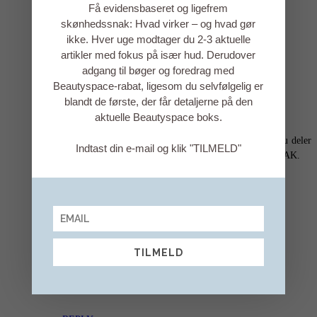
Få evidensbaseret og ligefrem
skønhedssnak: Hvad virker – og hvad gør
ikke. Hver uge modtager du 2-3 aktuelle
artikler med fokus på især hud. Derudover
adgang til bøger og foredrag med
Beautyspace-rabat, ligesom du selvfølgelig er
Anette Kristine Poulsen
blandt de første, der får detaljerne på den
REPLY
aktuelle Beautyspace boks.
@ Nanna, 1000 tak for dit indspark og fordi du deler
Indtast din e-mail og klik "TILMELD"
dine erfaringer. Det betyder meget herinde, så TAK.
28/02/2022
TILMELD
Anette Kristine Poulsen