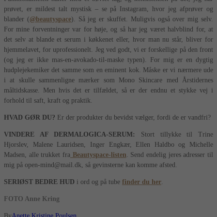
prøvet, er mildest talt mystisk – se på Instagram, hvor jeg afprøver og
blander (
@beautyspace
). Så jeg er skuffet. Muligvis også over mig selv.
For mine forventninger var for høje, og så har jeg været halvblind for, at
det selv at blande et serum i køkkenet eller, hvor man nu står, bliver for
hjemmelavet, for uprofessionelt. Jeg ved godt, vi er forskellige på den front
(og jeg er ikke mas-en-avokado-til-maske typen). For mig er en dygtig
hudplejekemiker det samme som en eminent kok. Måske er vi nærmere ude
i at skulle sammenligne mærker som Mono Skincare med Årstidernes
måltidskasse. Men hvis det er tilfældet, så er der endnu et stykke vej i
forhold til saft, kraft og praktik.
HVAD GØR DU?
Er der produkter du bevidst vælger, fordi de er vandfri?
VINDERE AF DERMALOGICA-SERUM:
Stort tillykke til Trine
Hjorslev, Malene Lauridsen, Inger Engkær, Ellen Haldbo og Michelle
Madsen, alle trukket fra
Beautyspace-listen
. Send endelig jeres adresser til
mig på open-mind@mail.dk, så gevinsterne kan komme afsted.
SERIØST BEDRE HUD
i ord og på tube
finder du her
.
FOTO Anne Kring
By
Anette Kristine Poulsen