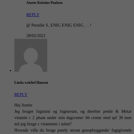
Anette Kristine Poulsen
REPLY
@ Pernille S, ENIG ENIG ENIG … !
28/02/2022
Linda weichel Hansen
REPLY
Hej Anette
Jeg bruger fugtmist og fugtserum, og derefter pestle & Motar
vitamin c 2 phase under min dagcreme/ bb creme med spf 30 men
må jeg bruge c vitaminen i solen?
Hvornår ville du bruge putely serum genopbyggende/ fugtgivende