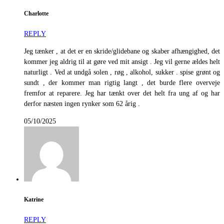
Charlotte
REPLY
Jeg tænker , at det er en skride/glidebane og skaber afhængighed, det
kommer jeg aldrig til at gøre ved mit ansigt . Jeg vil gerne ældes helt
naturligt . Ved at undgå solen , røg , alkohol, sukker . spise grønt og
sundt , der kommer man rigtig langt , det burde flere overveje
fremfor at reparere. Jeg har tænkt over det helt fra ung af og har
derfor næsten ingen rynker som 62 årig .
05/10/2025
Katrine
REPLY