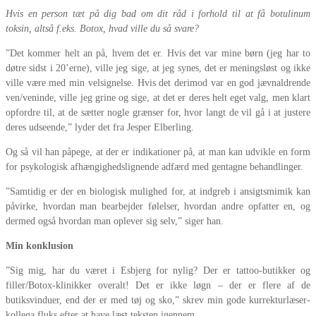
Hvis en person tæt på dig bad om dit råd i forhold til at få botulinum
toksin, altså f.eks. Botox, hvad ville du så svare?
”Det kommer helt an på, hvem det er. Hvis det var mine børn (jeg har to
døtre sidst i 20’erne), ville jeg sige, at jeg synes, det er meningsløst og ikke
ville være med min velsignelse. Hvis det derimod var en god jævnaldrende
ven/veninde, ville jeg grine og sige, at det er deres helt eget valg, men klart
opfordre til, at de sætter nogle grænser for, hvor langt de vil gå i at justere
deres udseende,” lyder det fra Jesper Elberling.
Og så vil han påpege, at der er indikationer på, at man kan udvikle en form
for psykologisk afhængighedslignende adfærd med gentagne behandlinger.
”Samtidig er der en biologisk mulighed for, at indgreb i ansigtsmimik kan
påvirke, hvordan man bearbejder følelser, hvordan andre opfatter en, og
dermed også hvordan man oplever sig selv,” siger han.
Min konklusion
”Sig mig, har du været i Esbjerg for nylig? Der er tattoo-butikker og
filler/Botox-klinikker overalt! Det er ikke løgn – der er flere af de
butiksvinduer, end der er med tøj og sko,” skrev min gode kurrekturlæser-
kollega fluks efter at have læst teksten igennem.