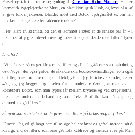
Farvel og tak til Louise og goddag til
Christian Holm Madsen
. Han er
kosmetisk sygeplejerske på Muru, en plastikkirurgisk klink, og lever bl.a. af
at give folk injektioner. Blandet andet med Botox. Spørgsmålet er, om han
mærker en stigende eller faldende tendens?
”Helt klart en stigning, og den er kommet i løbet af de seneste par år – i
takt med at jeg er blevet mere og mere tilbageholdende med filler,” lyder
det.
Hvorfor?
”Vi er blevet så meget klogere på filler og alle slagsiderne som ophobning
osv. Noget, der også gælder de såkaldte skin booster-behandlinger, som også
er filler, bare i mindre mængde. Heldigvis har jeg fortrinsvis kunder, der er
40+, og jeg lægger mig i selen for at undervise dem i, at man ved at
kombinere Botox, som man typisk får mellem brynene og ved kragetæerne,
med biostimulerende behandling som f.eks. Profhilo kan nå langt og
dermed undgå fillers.”
Så man kan konkludere, at du giver mere Botox på bekostning af fillers?
”Præcis. Jeg vil gå langt som til at sige hellere kniv og gaffel-metode, altså
kirurgi, end de fillers, som bare gør folk kuldrede og usexede at se på. Men