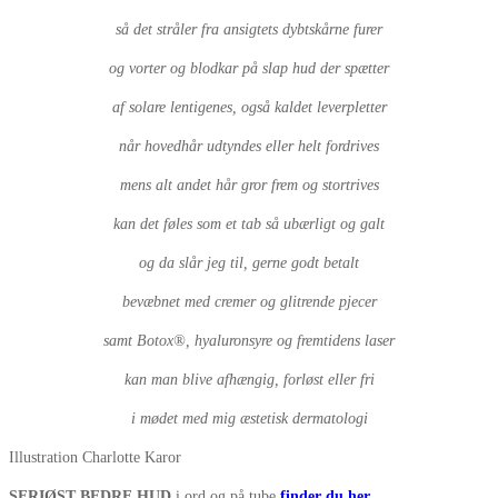
så det stråler fra ansigtets dybtskårne furer
og vorter og blodkar på slap hud der spætter
af solare lentigenes, også kaldet leverpletter
når hovedhår udtyndes eller helt fordrives
mens alt andet hår gror frem og stortrives
kan det føles som et tab så ubærligt og galt
og da slår jeg til, gerne godt betalt
bevæbnet med cremer og glitrende pjecer
samt Botox®, hyaluronsyre og fremtidens laser
kan man blive afhængig, forløst eller fri
i mødet med mig æstetisk dermatologi
Illustration Charlotte Karor
SERIØST BEDRE HUD
i ord og på tube
finder du her.