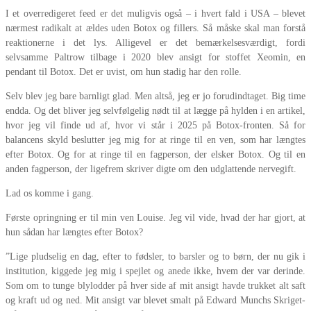
I et overredigeret feed er det muligvis også – i hvert fald i USA – blevet
nærmest radikalt at ældes uden Botox og fillers. Så måske skal man forstå
reaktionerne i det lys. Alligevel er det bemærkelsesværdigt, fordi
selvsamme Paltrow tilbage i 2020 blev ansigt for stoffet Xeomin, en
pendant til Botox. Det er uvist, om hun stadig har den rolle.
Selv blev jeg bare barnligt glad. Men altså, jeg er jo forudindtaget. Big time
endda. Og det bliver jeg selvfølgelig nødt til at lægge på hylden i en artikel,
hvor jeg vil finde ud af, hvor vi står i 2025 på Botox-fronten. Så for
balancens skyld beslutter jeg mig for at ringe til en ven, som har længtes
efter Botox. Og for at ringe til en fagperson, der elsker Botox. Og til en
anden fagperson, der ligefrem skriver digte om den udglattende nervegift.
Lad os komme i gang.
Første opringning er til min ven Louise. Jeg vil vide, hvad der har gjort, at
hun sådan har længtes efter Botox?
”Lige pludselig en dag, efter to fødsler, to barsler og to børn, der nu gik i
institution, kiggede jeg mig i spejlet og anede ikke, hvem der var derinde.
Som om to tunge blylodder på hver side af mit ansigt havde trukket alt saft
og kraft ud og ned. Mit ansigt var blevet smalt på Edward Munchs Skriget-