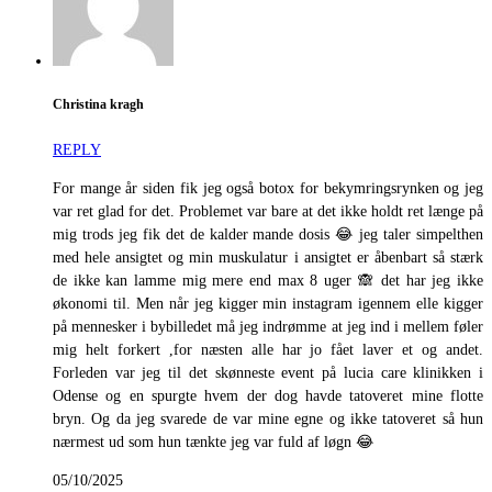
Christina kragh
REPLY
For mange år siden fik jeg også botox for bekymringsrynken og jeg
var ret glad for det. Problemet var bare at det ikke holdt ret længe på
mig trods jeg fik det de kalder mande dosis 😂 jeg taler simpelthen
med hele ansigtet og min muskulatur i ansigtet er åbenbart så stærk
de ikke kan lamme mig mere end max 8 uger 🙈 det har jeg ikke
økonomi til. Men når jeg kigger min instagram igennem elle kigger
på mennesker i bybilledet må jeg indrømme at jeg ind i mellem føler
mig helt forkert ,for næsten alle har jo fået laver et og andet.
Forleden var jeg til det skønneste event på lucia care klinikken i
Odense og en spurgte hvem der dog havde tatoveret mine flotte
bryn. Og da jeg svarede de var mine egne og ikke tatoveret så hun
nærmest ud som hun tænkte jeg var fuld af løgn 😂
05/10/2025