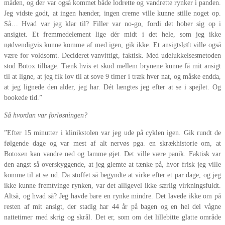
måden, og der var også kommet både lodrette og vandrette rynker i panden.
Jeg vidste godt, at ingen hænder, ingen creme ville kunne stille noget op.
Så… Hvad var jeg klar til? Filler var no-go, fordi det hober sig op i
ansigtet. Et fremmedelement lige dér midt i det hele, som jeg ikke
nødvendigvis kunne komme af med igen, gik ikke. Et ansigtsløft ville også
være for voldsomt. Decideret vanvittigt, faktisk. Med udelukkelsesmetoden
stod Botox tilbage. Tænk hvis et skud mellem brynene kunne få mit ansigt
til at ligne, at jeg fik lov til at sove 9 timer i træk hver nat, og måske endda,
at jeg lignede den alder, jeg har. Dét længtes jeg efter at se i spejlet. Og
bookede tid.”
Så hvordan var forløsningen?
”Efter 15 minutter i klinikstolen var jeg ude på cyklen igen. Gik rundt de
følgende dage og var mest af alt nervøs pga. en skrækhistorie om, at
Botoxen kan vandre ned og lamme øjet. Det ville være panik. Faktisk var
den angst så overskyggende, at jeg glemte at tænke på, hvor frisk jeg ville
komme til at se ud. Da stoffet så begyndte at virke efter et par dage, og jeg
ikke kunne fremtvinge rynken, var det alligevel ikke særlig virkningsfuldt.
Altså, og hvad så? Jeg havde bare en rynke mindre. Det lavede ikke om på
resten af mit ansigt, der stadig har 44 år på bagen og en hel del vågne
nattetimer med skrig og skrål. Det er, som om det lillebitte glatte område