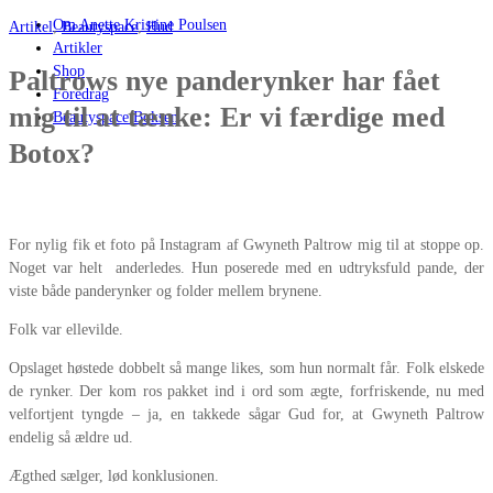
Om Anette Kristine Poulsen
Artikel
,
Beautyspace
,
Hud
Artikler
Shop
Paltrows nye panderynker har fået
Foredrag
mig til at tænke: Er vi færdige med
Beautyspace Boksen
Botox?
For nylig fik et foto på Instagram af Gwyneth Paltrow mig til at stoppe op.
Noget var helt anderledes. Hun poserede med en udtryksfuld pande, der
viste både panderynker og folder mellem brynene.
Folk var ellevilde.
Opslaget høstede dobbelt så mange likes, som hun normalt får. Folk elskede
de rynker. Der kom ros pakket ind i ord som ægte, forfriskende, nu med
velfortjent tyngde – ja, en takkede sågar Gud for, at Gwyneth Paltrow
endelig så ældre ud.
Ægthed sælger, lød konklusionen.