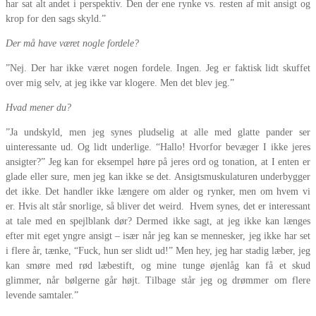
har sat alt andet i perspektiv. Den der ene rynke vs. resten af mit ansigt og
krop for den sags skyld.”
Der må have været nogle fordele?
”Nej. Der har ikke været nogen fordele. Ingen. Jeg er faktisk lidt skuffet
over mig selv, at jeg ikke var klogere. Men det blev jeg.”
Hvad mener du?
”Ja undskyld, men jeg synes pludselig at alle med glatte pander ser
uinteressante ud. Og lidt underlige. “Hallo! Hvorfor bevæger I ikke jeres
ansigter?” Jeg kan for eksempel høre på jeres ord og tonation, at I enten er
glade eller sure, men jeg kan ikke se det. Ansigtsmuskulaturen underbygger
det ikke. Det handler ikke længere om alder og rynker, men om hvem vi
er. Hvis alt står snorlige, så bliver det weird. Hvem synes, det er interessant
at tale med en spejlblank dør? Dermed ikke sagt, at jeg ikke kan længes
efter mit eget yngre ansigt – især når jeg kan se mennesker, jeg ikke har set
i flere år, tænke, “Fuck, hun ser slidt ud!” Men hey, jeg har stadig læber, jeg
kan smøre med rød læbestift, og mine tunge øjenlåg kan få et skud
glimmer, når bølgerne går højt. Tilbage står jeg og drømmer om flere
levende samtaler.”