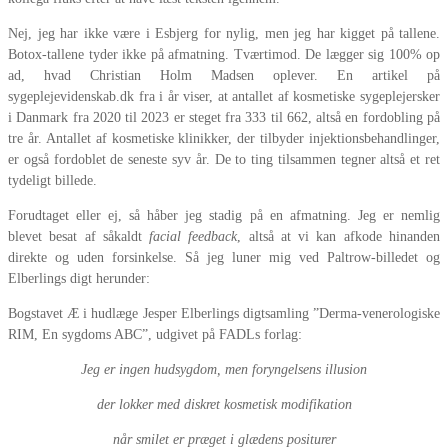
Nej, jeg har ikke være i Esbjerg for nylig, men jeg har kigget på tallene.
Botox-tallene tyder ikke på afmatning. Tværtimod. De lægger sig 100% op
ad, hvad Christian Holm Madsen oplever. En artikel på
sygeplejevidenskab.dk fra i år viser, at antallet af kosmetiske sygeplejersker
i Danmark fra 2020 til 2023 er steget fra 333 til 662, altså en fordobling på
tre år. Antallet af kosmetiske klinikker, der tilbyder injektionsbehandlinger,
er også fordoblet de seneste syv år. De to ting tilsammen tegner altså et ret
tydeligt billede.
Forudtaget eller ej, så håber jeg stadig på en afmatning. Jeg er nemlig
blevet besat af såkaldt
facial feedback
, altså at vi kan afkode hinanden
direkte og uden forsinkelse. Så jeg luner mig ved Paltrow-billedet og
Elberlings digt herunder:
Bogstavet Æ i hudlæge Jesper Elberlings digtsamling ”Derma-venerologiske
RIM, En sygdoms ABC”, udgivet på FADLs forlag:
Jeg er ingen hudsygdom, men foryngelsens illusion
der lokker med diskret kosmetisk modifikation
når smilet er præget i glædens positurer