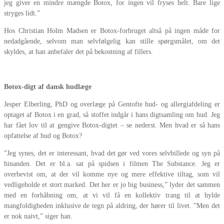
jeg giver en mindre mængde Botox, for ingen vil fryses helt. Bare lige
stryges lidt.”
Hos Christian Holm Madsen er Botox-forbruget altså på ingen måde for
nedadgående, selvom man selvfølgelig kan stille spørgsmålet, om det
skyldes, at han anbefaler det på bekostning af fillers.
Botox-digt af dansk hudlæge
Jesper Elberling, PhD og overlæge på Gentofte hud- og allergiafdeling er
optaget af Botox i en grad, så stoffet indgår i hans digtsamling om hud. Jeg
har fået lov til at gengive Botox-digtet – se nederst. Men hvad er så hans
opfattelse af hud og Botox?
”Jeg synes, det er interessant, hvad det gør ved vores selvbillede og syn på
hinanden. Det er bl.a. sat på spidsen i filmen The Substance. Jeg er
overbevist om, at der vil komme nye og mere effektive tiltag, som vil
vedligeholde et stort marked. Det her er jo big business,” lyder det sammen
med en forhåbning om, at vi vil få en kollektiv trang til at hylde
mangfoldigheden inklusive de tegn på aldring, der hører til livet. ”Men det
er nok naivt,” siger han.