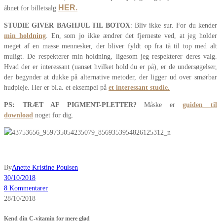
HER
.
åbnet for billetsalg
STUDIE GIVER BAGHJUL TIL BOTOX
: Bliv ikke sur. For du kender
min holdning
. En, som jo ikke ændrer det fjerneste ved, at jeg holder
meget af en masse mennesker, der bliver fyldt op fra tå til top med alt
muligt. De respekterer min holdning, ligesom jeg respekterer deres valg.
Hvad der er interessant (uanset hvilket hold du er på), er de undersøgelser,
der begynder at dukke på alternative metoder, der ligger ud over smørbar
hudpleje. Her er bl.a. et eksempel på
et interessant studie
.
PS: TRÆT AF PIGMENT-PLETTER?
Måske er
guiden til
download
noget for dig.
By
Anette Kristine Poulsen
30/10/2018
8 Kommentarer
28/10/2018
Kend din C-vitamin for mere glød