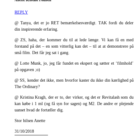
Anette Kristine Poulsen
REPLY
@ Tanya, det er jo RET bemærkelsesværdigt. TAK fordi du deler
din inspirerende erfaring.
@ ZS, haha, der kommer du til at lede længe. Vi kan få en med
forstand på det – en som vitterlig kan det – til at at demonstrere på
små film. Det får jeg sat i gang.
@ Lotte Munk, jo, jeg får fundet en ekspert og sætter et ‘filmhold’
på opgaven ;o)
@ SS, kender det ikke, men hvorfor kaster du ikke din kærlighed på
The Ordinary?
@ Kristina Kragh, der er to, der virker, og det er Revitalash som du
kan købe i 1 ml (og få syn for sagen) og M2. De andre er plejende
uanset hvad de fortæller dig.
Stor hilsen Anette
31/10/2018