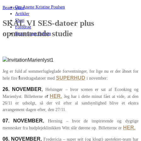
Om Anette Kristine Poulsen
Beautyspace
Artikler
Shop
SKAL VI SES-datoer plus
Foredrag
opmuntrende studie
Beautyspace Boksen
Jeg er fuld af sommerfugleglade forventninger, for lige nu er der åbnet for
f
SUPERHUD
hele fire
oredragsdatoer med
i november:
26. NOVEMBER
,
Helsingør – hvor scenen er sat af Ecooking og
r
HER
.
Marienlyst. Billetterne e
Jeg har i dette minut fået at vide, at den
26/11 er udsolgt, så der vil efter al sandsynlighed blive et ekstra
arrangement dagen efter, den 27/11.
07. NOVEMBER
,
Herning – hvor de inspirerende og dygtige
HER
.
mennesker fra hudplejeklinikken Witt slår dørene op. Billetterne er
06. NOVEMBER
,
Fredericia – super sejt (og klogt) apotekter-team har