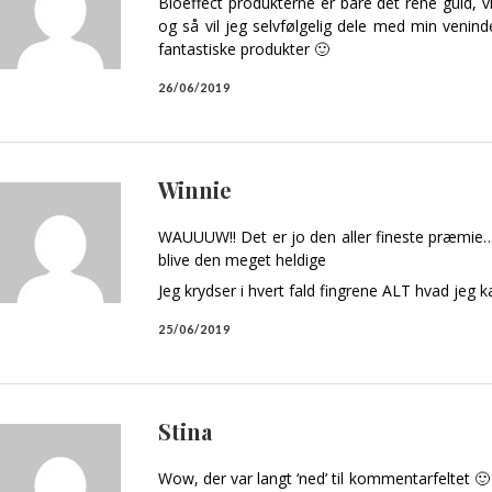
Bioeffect produkterne er bare det rene guld, vi
og så vil jeg selvfølgelig dele med min venind
fantastiske produkter 🙂
26/06/2019
Winnie
WAUUUW!! Det er jo den aller fineste præmie…. 
blive den meget heldige
Jeg krydser i hvert fald fingrene ALT hvad jeg
25/06/2019
Stina
Wow, der var langt ‘ned’ til kommentarfeltet 🙂 