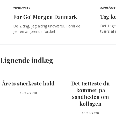
23/06/201
20/06/2019
Tag ko
Før Go’ Morgen Danmark
Det tage
De 2 ting, jeg aldrig undværer. Fordi de
tværs af
gør en afgørende forskel
Lignende indlæg
Årets stærkeste hold
Det tætteste du
kommer på
13/12/2018
sandheden om
kollagen
05/05/2020