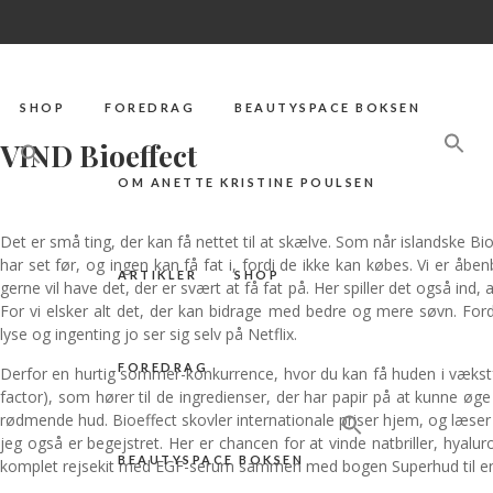
OM ANETTE KRISTINE POULSEN
ARTIKLER
HUD
SHOP
FOREDRAG
BEAUTYSPACE BOKSEN
VIND Bioeffect
OM ANETTE KRISTINE POULSEN
Det er små ting, der kan få nettet til at skælve. Som når islandske Bio
har set før, og ingen kan få fat i, fordi de ikke kan købes. Vi er åbenb
ARTIKLER
SHOP
gerne vil have det, der er svært at få fat på. Her spiller det også ind,
For vi elsker alt det, der kan bidrage med bedre og mere søvn. For
lyse og ingenting jo ser sig selv på Netflix.
FOREDRAG
Derfor en hurtig sommer-konkurrence, hvor du kan få huden i vækst
factor), som hører til de ingredienser, der har papir på at kunne ø
rødmende hud. Bioeffect skovler internationale priser hjem, og læse
jeg også er begejstret. Her er chancen for at vinde natbriller, hyal
BEAUTYSPACE BOKSEN
komplet rejsekit med EGF-serum sammen med bogen Superhud til en 