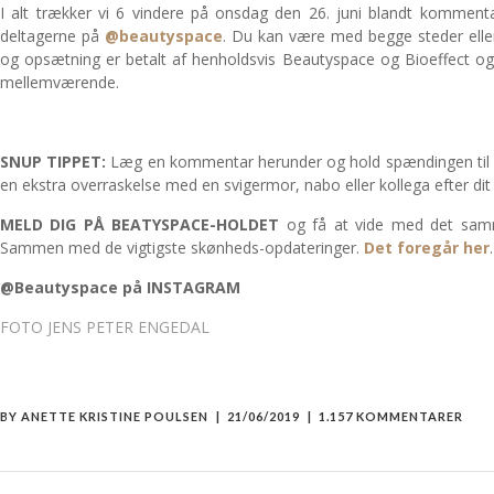
I alt trækker vi 6 vindere på onsdag den 26. juni blandt kommen
deltagerne på
@beautyspace
. Du kan være med begge steder elle
og opsætning er betalt af henholdsvis Beautyspace og Bioeffect og
mellemværende.
SNUP TIPPET:
Læg en kommentar herunder og hold spændingen til p
en ekstra overraskelse med en svigermor, nabo eller kollega efter dit 
MELD DIG PÅ BEATYSPACE-HOLDET
og få at vide med det sam
Sammen med de vigtigste skønheds-opdateringer.
Det foregår her
.
@Beautyspace på INSTAGRAM
FOTO JENS PETER ENGEDAL
BY
ANETTE KRISTINE POULSEN
21/06/2019
1.157 KOMMENTARER