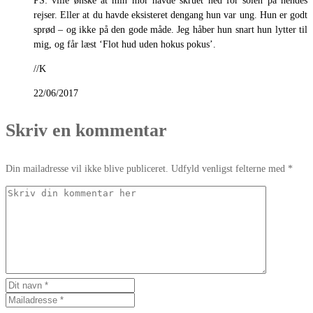
PS: ville ønske at min mor havde skruet ned for solen på hendes
rejser. Eller at du havde eksisteret dengang hun var ung. Hun er godt
sprød – og ikke på den gode måde. Jeg håber hun snart hun lytter til
mig, og får læst ‘Flot hud uden hokus pokus’.
//K
22/06/2017
Skriv en kommentar
Din mailadresse vil ikke blive publiceret. Udfyld venligst felterne med *