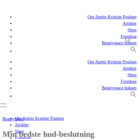
Om Anette Kristine Poulsen
Artikler
Shop
Foredrag
Beautyspace boksen
Om Anette Kristine Poulsen
Artikler
Shop
Foredrag
Beautyspace boksen
Om Anette Kristine Poulsen
Beautyspace
Artikler
Shop
Min bedste hud-beslutning
Foredrag