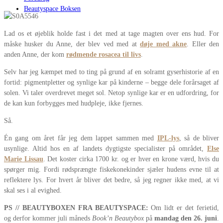
Beautyspace Boksen
Lad os et øjeblik holde fast i det med at tage magten over ens hud. For
måske husker du Anne, der blev ved med at
døje med akne
. Eller den
anden Anne, der kom
rødmende rosacea til livs
.
Selv har jeg kæmpet med to ting på grund af en solramt gyserhistorie af en
fortid: pigmentpletter og synlige kar på kinderne – begge dele forårsaget af
solen. Vi taler overdrevet meget sol. Netop synlige kar er en udfordring, for
de kan kun forbygges med hudpleje, ikke fjernes.
Så.
Én gang om året får jeg dem lappet sammen med
IPL-lys
, så de bliver
usynlige. Altid hos en af landets dygtigste specialister på området,
Else
Marie Lissau
. Det koster cirka 1700 kr. og er hver en krone værd, hvis du
spørger mig. Fordi rødsprængte fiskekonekinder sjæler hudens evne til at
reflektere lys. For hvert år bliver det bedre, så jeg regner ikke med, at vi
skal ses i al evighed.
PS // BEAUTYBOXEN FRA BEAUTYSPACE:
Om lidt er det ferietid,
og derfor kommer juli måneds
Book’n Beautybox
på
mandag den 26. juni
.