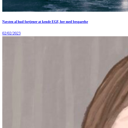
Næsten al hud fortjener at kende EGF, her med besparelse
02/02/2023