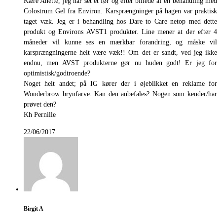
Kære Anette, jeg har set et før og efter billede af en behandling med
Colostrum Gel fra Environ. Karsprængninger på hagen var praktisk
taget væk. Jeg er i behandling hos Dare to Care netop med dette
produkt og Environs AVST1 produkter. Line mener at der efter 4
måneder vil kunne ses en mærkbar forandring, og måske vil
karsprængningerne helt være væk!! Om det er sandt, ved jeg ikke
endnu, men AVST produkterne gør nu huden godt! Er jeg for
optimistisk/godtroende?
Noget helt andet; på IG kører der i øjeblikket en reklame for
Wonderbrow brynfarve. Kan den anbefales? Nogen som kender/har
prøvet den?
Kh Pernille
22/06/2017
Birgit A