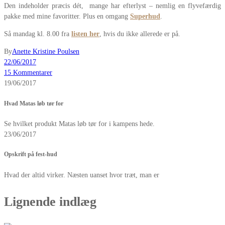
Den indeholder præcis dét, mange har efterlyst – nemlig en flyvefærdig
pakke med mine favoritter. Plus en omgang
Superhud
.
Så mandag kl. 8.00 fra
listen her
, hvis du ikke allerede er på.
By
Anette Kristine Poulsen
22/06/2017
15 Kommentarer
19/06/2017
Hvad Matas løb tør for
Se hvilket produkt Matas løb tør for i kampens hede.
23/06/2017
Opskrift på fest-hud
Hvad der altid virker. Næsten uanset hvor træt, man er
Lignende indlæg