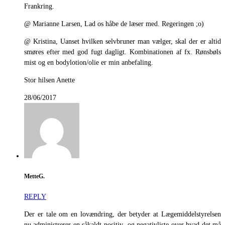
Frankring.
@ Marianne Larsen, Lad os håbe de læser med. Regeringen ;o)
@ Kristina, Uanset hvilken selvbruner man vælger, skal der er altid
smøres efter med god fugt dagligt. Kombinationen af fx. Rønsbøls
mist og en bodylotion/olie er min anbefaling.
Stor hilsen Anette
28/06/2017
MetteG.
REPLY
Der er tale om en lovændring, der betyder at Lægemiddelstyrelsen
nu administrerer en såkaldt positiv- og negativliste over hvad det må