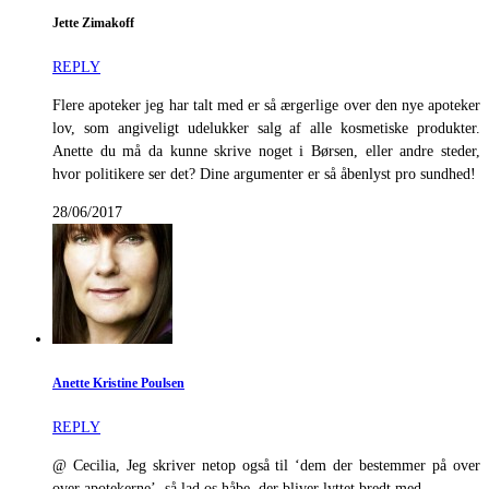
Jette Zimakoff
REPLY
Flere apoteker jeg har talt med er så ærgerlige over den nye apoteker
lov, som angiveligt udelukker salg af alle kosmetiske produkter.
Anette du må da kunne skrive noget i Børsen, eller andre steder,
hvor politikere ser det? Dine argumenter er så åbenlyst pro sundhed!
28/06/2017
Anette Kristine Poulsen
REPLY
@ Cecilia, Jeg skriver netop også til ‘dem der bestemmer på over
over apotekerne’, så lad os håbe, der bliver lyttet bredt med.