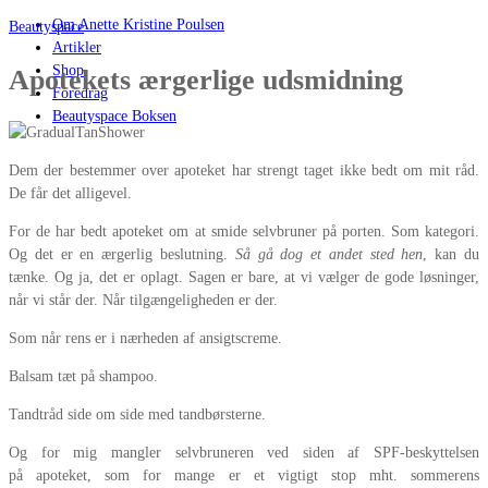
Om Anette Kristine Poulsen
Beautyspace
Artikler
Shop
Apotekets ærgerlige udsmidning
Foredrag
Beautyspace Boksen
Dem der bestemmer over apoteket har strengt taget ikke bedt om mit råd.
De får det alligevel.
For de har bedt apoteket om at smide selvbruner på porten. Som kategori.
Og det er en ærgerlig beslutning.
Så gå dog et andet sted hen
, kan du
tænke. Og ja, det er oplagt. Sagen er bare, at vi vælger de gode løsninger,
når vi står der. Når tilgængeligheden er der.
Som når rens er i nærheden af ansigtscreme.
Balsam tæt på shampoo.
Tandtråd side om side med tandbørsterne.
Og for mig mangler selvbruneren ved siden af SPF-beskyttelsen
på apoteket, som for mange er et vigtigt stop mht. sommerens