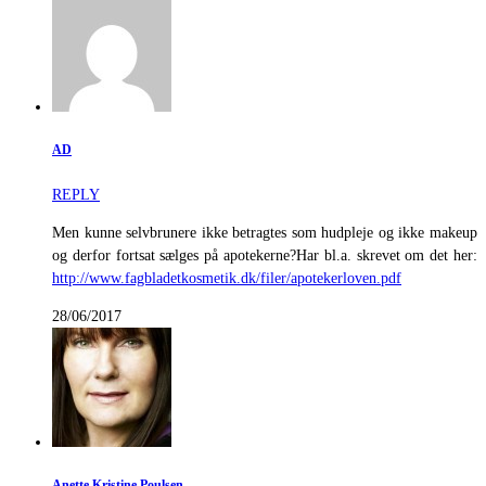
AD
REPLY
Men kunne selvbrunere ikke betragtes som hudpleje og ikke makeup
og derfor fortsat sælges på apotekerne?Har bl.a. skrevet om det her:
http://www.fagbladetkosmetik.dk/filer/apotekerloven.pdf
28/06/2017
Anette Kristine Poulsen