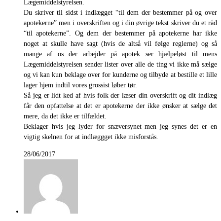
Lægemiddelstyrelsen.
Du skriver til sidst i indlægget “til dem der bestemmer på og over
apotekerne” men i overskriften og i din øvrige tekst skriver du et råd
“til apotekerne”. Og dem der bestemmer på apotekerne har ikke
noget at skulle have sagt (hvis de altså vil følge reglerne) og så
mange af os der arbejder på apotek ser hjælpeløst til mens
Lægemiddelstyrelsen sender lister over alle de ting vi ikke må sælge
og vi kan kun beklage over for kunderne og tilbyde at bestille et lille
lager hjem indtil vores grossist løber tør.
Så jeg er lidt ked af hvis folk der læser din overskrift og dit indlæg
får den opfattelse at det er apotekerne der ikke ønsker at sælge det
mere, da det ikke er tilfældet.
Beklager hvis jeg lyder for snæversynet men jeg synes det er en
vigtig skelnen for at indlæggget ikke misforstås.
28/06/2017