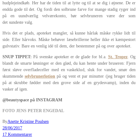
hudplejeindkøb. Her har de tiden til at lytte og til at se dig i øjnene. De er
endda gode til det. Og fordi den solbrune farve for mange stadig ryger ind
på en uundværlig velværekonto, bør selvbruneren være der som
det sundeste valg.
Hvis det er plads, apoteket mangler, så kunne hårlak måske rykke lidt til
side. Eller hårvoks. Måske behøver læsebrillerne heller ikke et kæmpestort
gulvstativ. Bare en venlig idé til dem, der bestemmer på og over apoteket.
SNUP TIPPET:
På svenske apoteker er de glade for bl.a.
St. Tropez
. Og
blandt de smarte løsninger er den glød, du kan hente under bruseren: Fjern
først sløve overfladeceller med en vaskeklud, sluk for vandet, smør den
skummende
selvbrunerlotion
på og vent et par minutter (jeg bruger tiden
på at skrubbe fødder med den grove side af en grydesvamp), inden du
vasker af igen.
@beautyspace på INSTAGRAM
FOTO JENS PETER ENGEDAL
By
Anette Kristine Poulsen
28/06/2017
17 Kommentarer