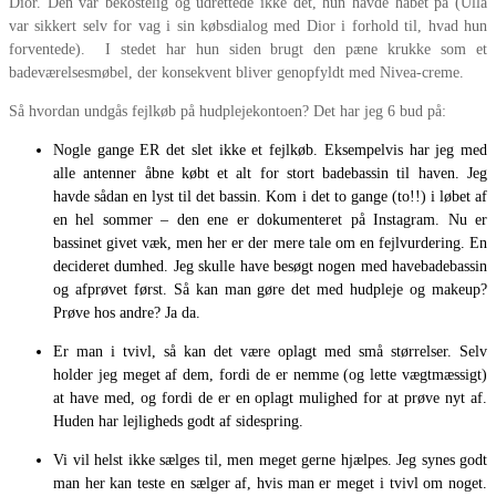
Dior. Den var bekostelig og udrettede ikke det, hun havde håbet på (Ulla
var sikkert selv for vag i sin købsdialog med Dior i forhold til, hvad hun
forventede). I stedet har hun siden brugt den pæne krukke som et
badeværelsesmøbel, der konsekvent bliver genopfyldt med Nivea-creme.
Så hvordan undgås fejlkøb på hudplejekontoen? Det har jeg 6 bud på:
Nogle gange ER det slet ikke et fejlkøb. Eksempelvis har jeg med
alle antenner åbne købt et alt for stort badebassin til haven. Jeg
havde sådan en lyst til det bassin. Kom i det to gange (to!!) i løbet af
en hel sommer – den ene er dokumenteret på Instagram. Nu er
bassinet givet væk, men her er der mere tale om en fejlvurdering. En
decideret dumhed. Jeg skulle have besøgt nogen med havebadebassin
og afprøvet først. Så kan man gøre det med hudpleje og makeup?
Prøve hos andre? Ja da.
Er man i tvivl, så kan det være oplagt med små størrelser. Selv
holder jeg meget af dem, fordi de er nemme (og lette vægtmæssigt)
at have med, og fordi de er en oplagt mulighed for at prøve nyt af.
Huden har lejligheds godt af sidespring.
Vi vil helst ikke sælges til, men meget gerne hjælpes. Jeg synes godt
man her kan teste en sælger af, hvis man er meget i tvivl om noget.