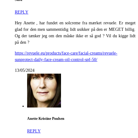
REPLY
Hey Anette , har fundet en solcreme fra mærket revuele. Er meget
glad for den men sammentidig lidt usikker på den er MEGET billig.
Og der tænker jeg om den måske ikke er så god ? Vil du kigge lidt
på den ?
https://revuele.eu/products/face-care/facial-creams/revuele-
sunprotect-daily-face-cream-oil-control-spf-50/
13/05/2024
Anette Kristine Poulsen
REPLY