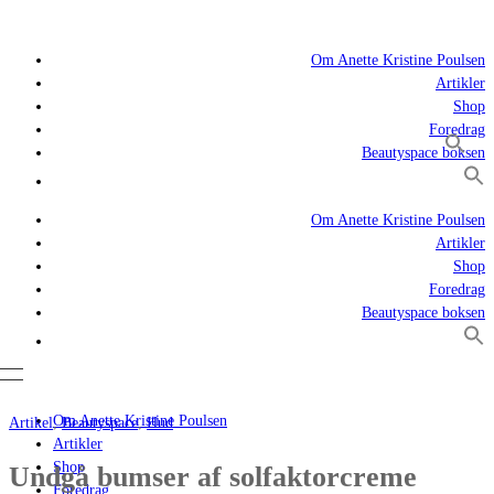
Om Anette Kristine Poulsen
Artikler
Shop
Foredrag
Beautyspace boksen
Om Anette Kristine Poulsen
Artikler
Shop
Foredrag
Beautyspace boksen
Om Anette Kristine Poulsen
Artikel
,
Beautyspace
,
Hud
Artikler
Shop
Undgå bumser af solfaktorcreme
Foredrag