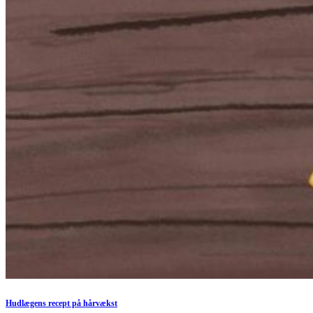
Hudlægens recept på hårvækst