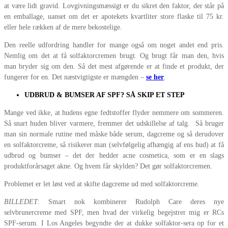
at være lidt gravid. Lovgivningsmæssigt er du sikret den faktor, der står på
en emballage, uanset om det er apotekets kvartliter store flaske til 75 kr.
eller hele rækken af de mere bekostelige.
Den reelle udfordring handler for mange også om noget andet end pris.
Nemlig om det at få solfaktorcremen brugt. Og brugt får man den, hvis
man bryder sig om den. Så det mest afgørende er at finde et produkt, der
fungerer for en. Det næstvigtigste er mængden –
se her
.
UDBRUD & BUMSER AF SPF? SÅ SKIP ET STEP
Mange ved ikke, at hudens egne fedtstoffer flyder nemmere om sommeren.
Så snart huden bliver varmere, fremmer det udskillelse af talg. Så bruger
man sin normale rutine med måske både serum, dagcreme og så derudover
en solfaktorcreme, så risikerer man (selvfølgelig afhængig af ens hud) at få
udbrud og bumser – det der hedder acne cosmetica, som er en slags
produktforårsaget akne. Og hvem får skylden? Det gør solfaktorcremen.
Problemet er let løst ved at skifte dagcreme ud med solfaktorcreme.
BILLEDET:
Smart nok kombinerer Rudolph Care deres nye
selvbrunercreme med SPF, men hvad der virkelig begejstrer mig er RCs
SPF-serum. I Los Angeles begyndte der at dukke solfaktor-sera op for et