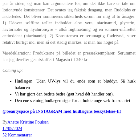
par år siden, og man kan argumentere for, om det ikke bare er tale om
lotiontynde konsistenser. Det syntes jeg faktisk dengang, men Rudolphs er
anderledes. Det bliver sommerens sikkerheds-serum for mig af to årsager:
1) Udover solfiltre tæller indholdet aloe vera, niacinamid, glycerin,
havtornolie og hyaluronsyre – altså fugtmætning og en sommer-målrettet
antioxidant (niacinamid). 2) Konsistensen er serumagtig flødetynd, suser
relativt hurtigt ind, men så det stadig mærkes, at man har noget på.
Varedeklaration: Produkterne på billedet er presseeksemplarer. Serummet
har jeg derefter genafskaffet i Magasin til 340 kr.
Coming up:
Hudlægen: Uden UV-lys vil du ende som et bløddyr. Så husk
balancen.
Vi har gjort den bedste bedre (gæt hvad dét handler om).
Den ene sætning hudlægen siger for at holde unge væk fra solariet.
@beautyspace på INSTAGRAM med hudlægens beskyttelses-fif
By
Anette Kristine Poulsen
12/05/2024
52 Kommentarer