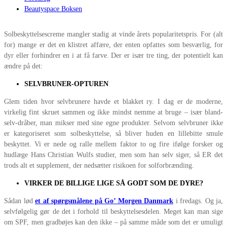
Beautyspace Boksen
Solbeskyttelsescreme mangler stadig at vinde årets popularitetspris. For (alt
for) mange er det en klistret affære, der enten opfattes som besværlig, for
dyr eller forhindrer en i at få farve. Der er især tre ting, der potentielt kan
ændre på det:
SELVBRUNER-OPTUREN
Glem tiden hvor selvbrunere havde et blakket ry. I dag er de moderne,
virkelig fint skruet sammen og ikke mindst nemme at bruge – især bland-
selv-dråber, man mikser med sine egne produkter. Selvom selvbruner ikke
er kategoriseret som solbeskyttelse, så bliver huden en lillebitte smule
beskyttet. Vi er nede og ralle mellem faktor to og fire ifølge forsker og
hudlæge Hans Christian Wulfs studier, men som han selv siger, så ER det
trods alt et supplement, der nedsætter risikoen for solforbrænding.
VIRKER DE BILLIGE LIGE SÅ GODT SOM DE DYRE?
Sådan lød
et af spørgsmålene på Go’ Morgen Danmark
i fredags. Og ja,
selvfølgelig gør de det i forhold til beskyttelsesdelen. Meget kan man sige
om SPF, men gradbøjes kan den ikke – på samme måde som det er umuligt