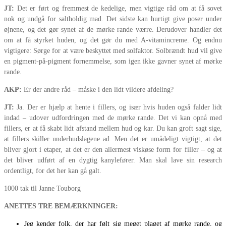
JT:
Det er ført og fremmest de kedelige, men vigtige råd om at få sovet
nok og undgå for saltholdig mad. Det sidste kan hurtigt give poser under
øjnene, og det gør synet af de mørke rande værre. Derudover handler det
om at få styrket huden, og det gør du med A-vitamincreme. Og endnu
vigtigere: Sørge for at være beskyttet med solfaktor. Solbrændt hud vil give
en pigment-på-pigment fornemmelse, som igen ikke gavner synet af mørke
rande.
AKP:
Er der andre råd – måske i den lidt vildere afdeling?
JT:
Ja. Der er hjælp at hente i fillers, og især hvis huden også falder lidt
indad – udover udfordringen med de mørke rande. Det vi kan opnå med
fillers, er at få skabt lidt afstand mellem hud og kar. Du kan groft sagt sige,
at fillers skiller underhudslagene ad. Men det er umådeligt vigtigt, at det
bliver gjort i etaper, at det er den allermest viskøse form for filler – og at
det bliver udført af en dygtig kanylefører. Man skal lave sin research
ordentligt, for det her kan gå galt.
1000 tak til Janne Touborg
ANETTES TRE BEMÆRKNINGER:
Jeg kender folk, der har følt sig meget plaget af mørke rande, og