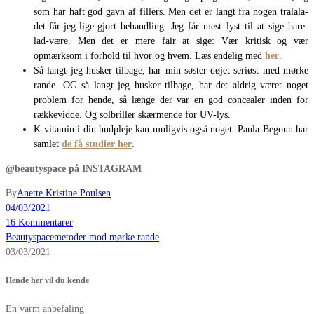
som har haft god gavn af fillers. Men det er langt fra nogen tralala-
det-får-jeg-lige-gjort behandling. Jeg får mest lyst til at sige bare-
lad-være. Men det er mere fair at sige: Vær kritisk og vær
opmærksom i forhold til hvor og hvem. Læs endelig med
her
.
Så langt jeg husker tilbage, har min søster døjet seriøst med mørke
rande. OG så langt jeg husker tilbage, har det aldrig været noget
problem for hende, så længe der var en god concealer inden for
rækkevidde. Og solbriller skærmende for UV-lys.
K-vitamin i din hudpleje kan muligvis også noget. Paula Begoun har
samlet
de få studier her
.
@beautyspace på INSTAGRAM
By
Anette Kristine Poulsen
04/03/2021
16 Kommentarer
Beautyspace
metoder mod mørke rande
03/03/2021
Hende her vil du kende
En varm anbefaling