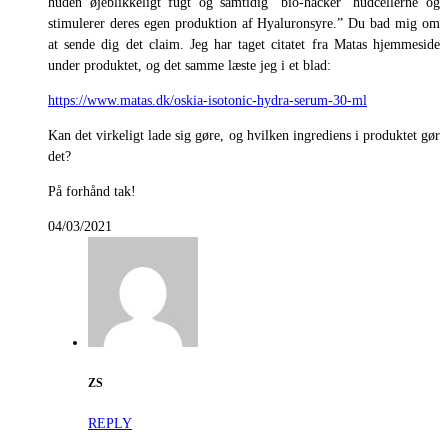
huden øjeblikkeligt fugt og samtidig ’bio-hacker’ hudcellerne og
stimulerer deres egen produktion af Hyaluronsyre.” Du bad mig om
at sende dig det claim. Jeg har taget citatet fra Matas hjemmeside
under produktet, og det samme læste jeg i et blad:
https://www.matas.dk/oskia-isotonic-hydra-serum-30-ml
Kan det virkeligt lade sig gøre, og hvilken ingrediens i produktet gør
det?
På forhånd tak!
04/03/2021
ZS
REPLY