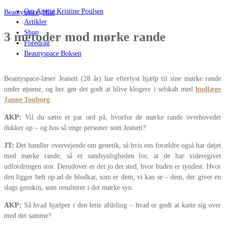
Om Anette Kristine Poulsen
Beautyspace
,
Hud
Artikler
Shop
3 metoder mod mørke rande
Foredrag
Beautyspace Boksen
Beautyspace-læser Jeanett (28 år) har efterlyst hjælp til sine mørke rande
under øjnene, og her gør det godt at blive klogere i selskab med
hudlæge
Janne Touborg
:
AKP:
Vil du sætte et par ord på, hvorfor de mørke rande overhovedet
dukker op – og hos så unge personer som Jeanett?
JT:
Det handler overvejende om genetik, så hvis ens forældre også har døjet
med mørke rande, så er sandsynligheden for, at de har videregivet
udfordringen stor. Derudover er det jo det sted, hvor huden er tyndest. Hvor
den ligger helt op ad de blodkar, som er dem, vi kan se – dem, der giver en
slags genskin, som resulterer i det mørke syn.
AKP:
Så hvad hjælper i den lette afdeling – hvad er godt at kaste sig over
med det samme?