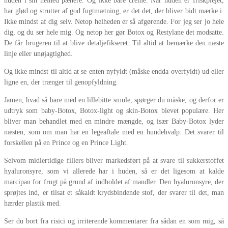
huden i sin helhed pænere. Og ikke bare creme. Når huden er friskplejet,
har glød og strutter af god fugtmætning, er det det, der bliver bidt mærke i.
Ikke mindst af dig selv. Netop helheden er så afgørende. For jeg ser jo hele
dig, og du ser hele mig. Og netop her gør Botox og Restylane det modsatte.
De får brugeren til at blive detaljefikseret. Til altid at bemærke den næste
linje eller unøjagtighed.
Og ikke mindst til altid at se enten nyfyldt (måske endda overfyldt) ud eller
ligne en, der trænger til genopfyldning.
Jamen, hvad så bare med en lillebitte smule, spørger du måske, og derfor er
udtryk som baby-Botox, Botox-light og skin-Botox blevet populære. Her
bliver man behandlet med en mindre mængde, og især Baby-Botox lyder
næsten, som om man har en legeaftale med en hundehvalp. Det svarer til
forskellen på en Prince og en Prince Light.
Selvom midlertidige fillers bliver markedsført på at svare til sukkerstoffet
hyaluronsyre, som vi allerede har i huden, så er det ligesom at kalde
marcipan for frugt på grund af indholdet af mandler. Den hyaluronsyre, der
sprøjtes ind, er tilsat et såkaldt krydsbindende stof, der svarer til det, man
hærder plastik med.
Ser du bort fra risici og irriterende kommentarer fra sådan en som mig, så