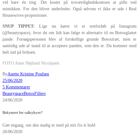
vid bare én ting: Det koster på troværdighedskontoen at pille ved
mimikken. For den bliver anderledes. Også selvom vi ikke er ude i Real
Housewives-proportioner.
SNUP TIPPET:
Lige nu kører vi et testforløb på Instagram
(@beautyspace), hvor du om lidt kan følge et alternativ til en Botoxglattet
pande. Forsøgspersonen blev af forskellige grunde Botoxtræt, men er
samtidig ude af stand til at acceptere panden, som den er. Du kommer med
helt ind på briksen.
FOTO Anne Højlund Nicolajsen
By
Anette Kristine Poulsen
25/06/2020
5 Kommentarer
Beautyspace
Botox
Fillers
24/06/2020
Bekymret for salicylsyre?
Gæt engang, om den stadig er med på mit fix-it hold
26/06/2020