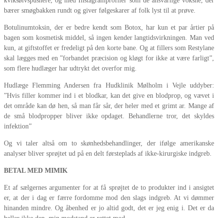
kviksølvspushere, og med Instagramprofiler som de ansvarlige voksne, der
bærer smøgbakken rundt og giver følgeskarer af folk lyst til at prøve.
Botulinumtoksin, der er bedre kendt som Botox, har kun et par årtier på
bagen som kosmetisk middel, så ingen kender langtidsvirkningen. Man ved
kun, at giftstoffet er fredeligt på den korte bane. Og at fillers som Restylane
skal lægges med en ”forbandet præcision og kløgt for ikke at være farligt”,
som flere hudlæger har udtrykt det overfor mig.
Hudlæge Flemming Andersen fra Hudklinik Mølholm i Vejle uddyber:
”Hvis filler kommer ind i et blodkar, kan det give en blodprop, og vævet i
det område kan dø hen, så man får sår, der heler med et grimt ar. Mange af
de små blodpropper bliver ikke opdaget. Behandlerne tror, det skyldes
infektion”
Og vi taler altså om to skønhedsbehandlinger, der ifølge amerikanske
analyser bliver sprøjtet ud på en delt førsteplads af ikke-kirurgiske indgreb.
BETAL MED MIMIK
Et af sælgernes argumenter for at få sprøjtet de to produkter ind i ansigtet
er, at der i dag er færre fordomme mod den slags indgreb. At vi dømmer
hinanden mindre. Og åbenhed er jo altid godt, det er jeg enig i. Det er da