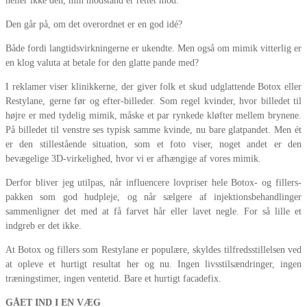
heller ikke den, min modstand er rettet mod.
Den går på, om det overordnet er en god idé?
Både fordi langtidsvirkningerne er ukendte. Men også om mimik vitterlig er
en klog valuta at betale for den glatte pande med?
I reklamer viser klinikkerne, der giver folk et skud udglattende Botox eller
Restylane, gerne før og efter-billeder. Som regel kvinder, hvor billedet til
højre er med tydelig mimik, måske et par rynkede kløfter mellem brynene.
På billedet til venstre ses typisk samme kvinde, nu bare glatpandet. Men ét
er den stillestående situation, som et foto viser, noget andet er den
bevægelige 3D-virkelighed, hvor vi er afhængige af vores mimik.
Derfor bliver jeg utilpas, når influencere lovpriser hele Botox- og fillers-
pakken som god hudpleje, og når sælgere af injektionsbehandlinger
sammenligner det med at få farvet hår eller lavet negle. For så lille et
indgreb er det ikke.
At Botox og fillers som Restylane er populære, skyldes tilfredsstillelsen ved
at opleve et hurtigt resultat her og nu. Ingen livsstilsændringer, ingen
træningstimer, ingen ventetid. Bare et hurtigt facadefix.
GÅET IND I EN VÆG