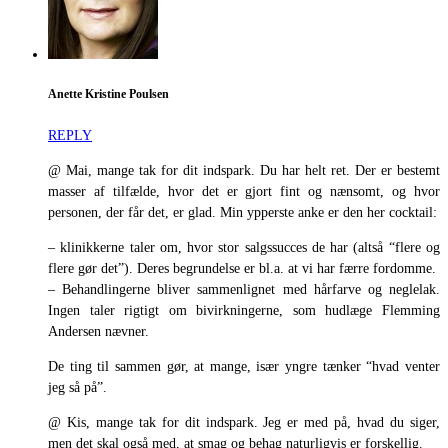
Anette Kristine Poulsen
REPLY
@ Mai, mange tak for dit indspark. Du har helt ret. Der er bestemt
masser af tilfælde, hvor det er gjort fint og nænsomt, og hvor
personen, der får det, er glad. Min ypperste anke er den her cocktail:
– klinikkerne taler om, hvor stor salgssucces de har (altså “flere og
flere gør det”). Deres begrundelse er bl.a. at vi har færre fordomme.
– Behandlingerne bliver sammenlignet med hårfarve og neglelak.
Ingen taler rigtigt om bivirkningerne, som hudlæge Flemming
Andersen nævner.
De ting til sammen gør, at mange, især yngre tænker “hvad venter
jeg så på”.
@ Kis, mange tak for dit indspark. Jeg er med på, hvad du siger,
men det skal også med, at smag og behag naturligvis er forskellig.