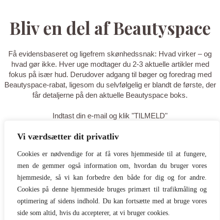
Bliv en del af Beautyspace
Få evidensbaseret og ligefrem skønhedssnak: Hvad virker – og
hvad gør ikke. Hver uge modtager du 2-3 aktuelle artikler med
fokus på især hud. Derudover adgang til bøger og foredrag med
Beautyspace-rabat, ligesom du selvfølgelig er blandt de første, der
får detaljerne på den aktuelle Beautyspace boks.
Indtast din e-mail og klik "TILMELD"
Vi værdsætter dit privatliv
TILMELD
Cookies er nødvendige for at få vores hjemmeside til at fungere,
men de gemmer også information om, hvordan du bruger vores
Tak for din tilmelding - du er nu på
hjemmeside, så vi kan forbedre den både for dig og for andre.
listen! Tilføj gerne
Cookies på denne hjemmeside bruges primært til trafikmåling og
optimering af sidens indhold. Du kan fortsætte med at bruge vores
hello@beautyspace.dk til dine
side som altid, hvis du accepterer, at vi bruger cookies.