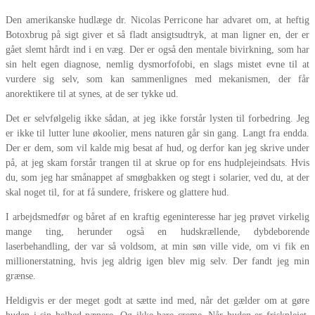
Den amerikanske hudlæge dr. Nicolas Perricone har advaret om, at heftig
Botoxbrug på sigt giver et så fladt ansigtsudtryk, at man ligner en, der er
gået slemt hårdt ind i en væg. Der er også den mentale bivirkning, som har
sin helt egen diagnose, nemlig dysmorfofobi, en slags mistet evne til at
vurdere sig selv, som kan sammenlignes med mekanismen, der får
anorektikere til at synes, at de ser tykke ud.
Det er selvfølgelig ikke sådan, at jeg ikke forstår lysten til forbedring. Jeg
er ikke til lutter lune økoolier, mens naturen går sin gang. Langt fra endda.
Der er dem, som vil kalde mig besat af hud, og derfor kan jeg skrive under
på, at jeg skam forstår trangen til at skrue op for ens hudplejeindsats. Hvis
du, som jeg har smånappet af smøgbakken og stegt i solarier, ved du, at der
skal noget til, for at få sundere, friskere og glattere hud.
I arbejdsmedfør og båret af en kraftig egeninteresse har jeg prøvet virkelig
mange ting, herunder også en hudskrællende, dybdeborende
laserbehandling, der var så voldsom, at min søn ville vide, om vi fik en
millionerstatning, hvis jeg aldrig igen blev mig selv. Der fandt jeg min
grænse.
Heldigvis er der meget godt at sætte ind med, når det gælder om at gøre