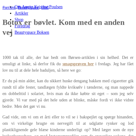
Om Anette Kristine Poulsen
#seriøst
,
Beautyspace
,
Hud
Artikler
Shop
Botox er bøvlet. Kom med en anden
Foredrag
vej
Beautyspace Boksen
1000 tak til alle, der har bedt om Børsen-artiklen i sin helhed. Det er
umuligt at linke, så derfor fik du
smagsprøven her
i fredags. Jeg har fået
lov nu til at dele hele baduljen, så here we go:
Er du på min alder, kan du sikkert huske dengang bakken med cigaretter gik
rundt til alle fester, tandlægen fyldte kviksølv i tænderne, og man nappede
en dobbelttid i solariet, hvis man da ikke købte sit eget – som jeg selv
gjorde. Vi var med på det hele uden at blinke, måske fordi vi ikke vidste
bedre. Men det gør vi nu.
Gad vide, om vi om et årti eller to vil se i bakspejlet og spørge hinanden,
om vi virkelige brugte en nervegift til at udglatte rynker og lod
plastiklignende gele blæse kinderne underligt op? Med læger som de nye