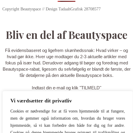
Copyright Beautyspace // Design TadaahGrafisk 28708577
Bliv en del af Beautyspace
Få evidensbaseret og ligefrem skønhedssnak: Hvad virker – og
hvad gør ikke. Hver uge modtager du 2-3 aktuelle artikler med
fokus på især hud. Derudover adgang til bøger og foredrag med
Beautyspace-rabat, ligesom du selvfølgelig er blandt de første, der
får detaljerne på den aktuelle Beautyspace boks.
Indtast din e-mail og klik "TILMELD"
Vi værdsætter dit privatliv
TILMELD
Cookies er nødvendige for at få vores hjemmeside til at fungere,
men de gemmer også information om, hvordan du bruger vores
Tak for din tilmelding - du er nu på
hjemmeside, så vi kan forbedre den både for dig og for andre.
Cookies på denne hjemmeside bruges primært til trafikmåling og