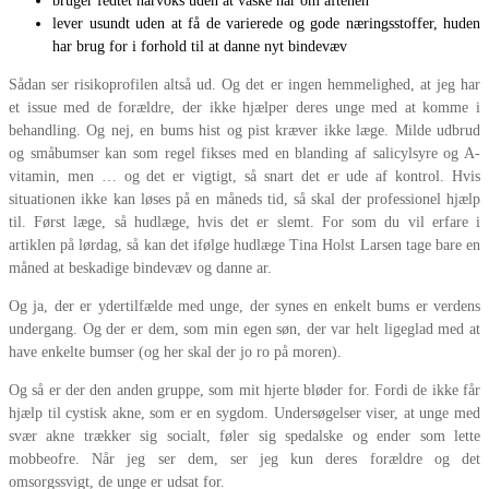
bruger fedtet hårvoks uden at vaske hår om aftenen
lever usundt uden at få de varierede og gode næringsstoffer, huden
har brug for i forhold til at danne nyt bindevæv
Sådan ser risikoprofilen altså ud. Og det er ingen hemmelighed, at jeg har
et issue med de forældre, der ikke hjælper deres unge med at komme i
behandling. Og nej, en bums hist og pist kræver ikke læge. Milde udbrud
og småbumser kan som regel fikses med en blanding af salicylsyre og A-
vitamin, men … og det er vigtigt, så snart det er ude af kontrol. Hvis
situationen ikke kan løses på en måneds tid, så skal der professionel hjælp
til. Først læge, så hudlæge, hvis det er slemt. For som du vil erfare i
artiklen på lørdag, så kan det ifølge hudlæge Tina Holst Larsen tage bare en
måned at beskadige bindevæv og danne ar.
Og ja, der er ydertilfælde med unge, der synes en enkelt bums er verdens
undergang. Og der er dem, som min egen søn, der var helt ligeglad med at
have enkelte bumser (og her skal der jo ro på moren).
Og så er der den anden gruppe, som mit hjerte bløder for. Fordi de ikke får
hjælp til cystisk akne, som er en sygdom. Undersøgelser viser, at unge med
svær akne trækker sig socialt, føler sig spedalske og ender som lette
mobbeofre. Når jeg ser dem, ser jeg kun deres forældre og det
omsorgssvigt, de unge er udsat for.