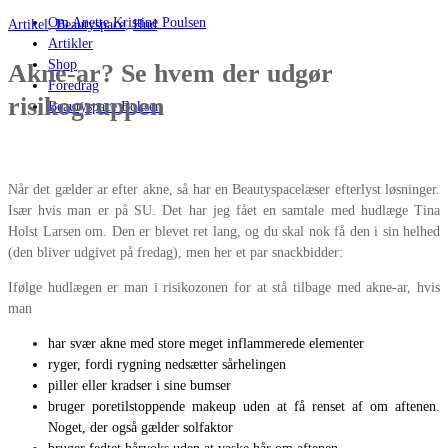
Om Anette Kristine Poulsen
Artikel
,
Beautyspace
,
Hud
Artikler
Shop
Akne-ar? Se hvem der udgør
Foredrag
risikogruppen
Beautyspace Boksen
Når det gælder ar efter akne, så har en Beautyspacelæser efterlyst løsninger.
Især hvis man er på SU. Det har jeg fået en samtale med hudlæge Tina
Holst Larsen om. Den er blevet ret lang, og du skal nok få den i sin helhed
(den bliver udgivet på fredag), men her et par snackbidder:
Ifølge hudlægen er man i risikozonen for at stå tilbage med akne-ar, hvis
man
har svær akne med store meget inflammerede elementer
ryger, fordi rygning nedsætter sårhelingen
piller eller kradser i sine bumser
bruger poretilstoppende makeup uden at få renset af om aftenen.
Noget, der også gælder solfaktor