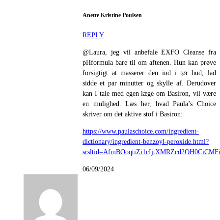
Anette Kristine Poulsen
REPLY
@Laura, jeg vil anbefale EXFO Cleanse fra
pHformula bare til om aftenen. Hun kan prøve
forsigtigt at masserer den ind i tør hud, lad
sidde et par minutter og skylle af. Derudover
kan I tale med egen læge om Basiron, vil være
en mulighed. Læs her, hvad Paula’s Choice
skriver om det aktive stof i Basiron:
https://www.paulaschoice.com/ingredient-
dictionary/ingredient-benzoyl-peroxide.html?
srsltid=AfmBOoqtiZi1cIjtXMRZcd2OH0CiC
06/09/2024