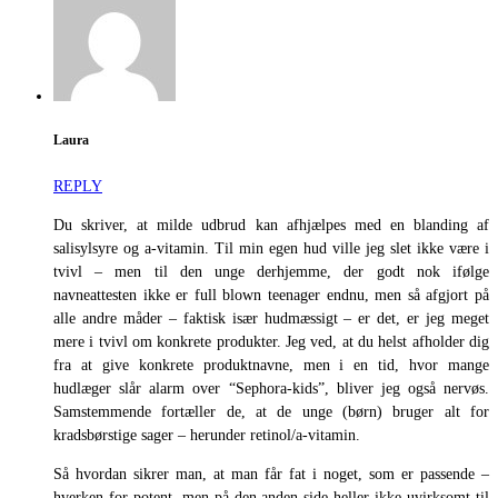
Laura
REPLY
Du skriver, at milde udbrud kan afhjælpes med en blanding af
salisylsyre og a-vitamin. Til min egen hud ville jeg slet ikke være i
tvivl – men til den unge derhjemme, der godt nok ifølge
navneattesten ikke er full blown teenager endnu, men så afgjort på
alle andre måder – faktisk især hudmæssigt – er det, er jeg meget
mere i tvivl om konkrete produkter. Jeg ved, at du helst afholder dig
fra at give konkrete produktnavne, men i en tid, hvor mange
hudlæger slår alarm over “Sephora-kids”, bliver jeg også nervøs.
Samstemmende fortæller de, at de unge (børn) bruger alt for
kradsbørstige sager – herunder retinol/a-vitamin.
Så hvordan sikrer man, at man får fat i noget, som er passende –
hverken for potent, men på den anden side heller ikke uvirksomt til