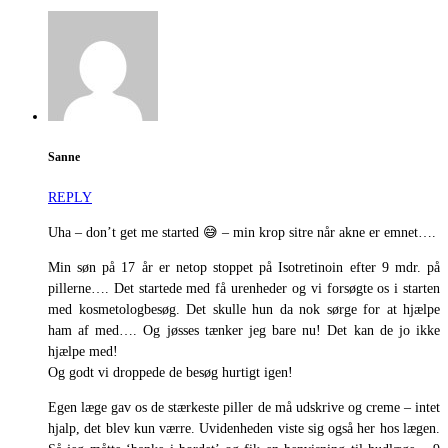
Sanne
REPLY
Uha – don’t get me started 😅 – min krop sitre når akne er emnet….
Min søn på 17 år er netop stoppet på Isotretinoin efter 9 mdr. på
pillerne…. Det startede med få urenheder og vi forsøgte os i starten
med kosmetologbesøg. Det skulle hun da nok sørge for at hjælpe
ham af med…. Og jøsses tænker jeg bare nu! Det kan de jo ikke
hjælpe med!
Og godt vi droppede de besøg hurtigt igen!
Egen læge gav os de stærkeste piller de må udskrive og creme – intet
hjalp, det blev kun værre. Uvidenheden viste sig også her hos lægen.