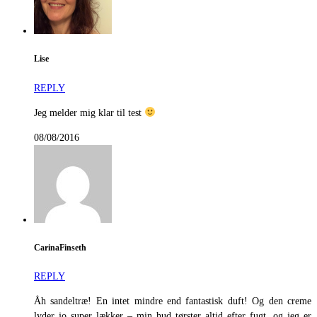
Lise
REPLY
Jeg melder mig klar til test
08/08/2016
CarinaFinseth
REPLY
Åh sandeltræ! En intet mindre end fantastisk duft! Og den creme
lyder jo super lækker – min hud tørster altid efter fugt, og jeg er