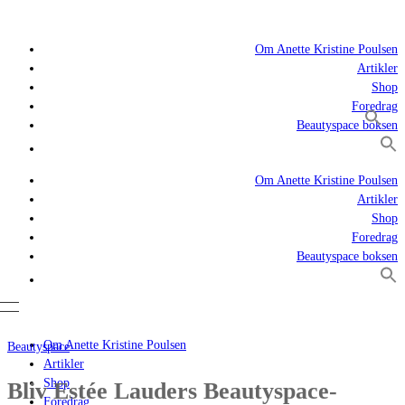
Om Anette Kristine Poulsen
Artikler
Shop
Foredrag
Beautyspace boksen
Om Anette Kristine Poulsen
Artikler
Shop
Foredrag
Beautyspace boksen
Om Anette Kristine Poulsen
Beautyspace
Artikler
Shop
Bliv Estée Lauders Beautyspace-
Foredrag