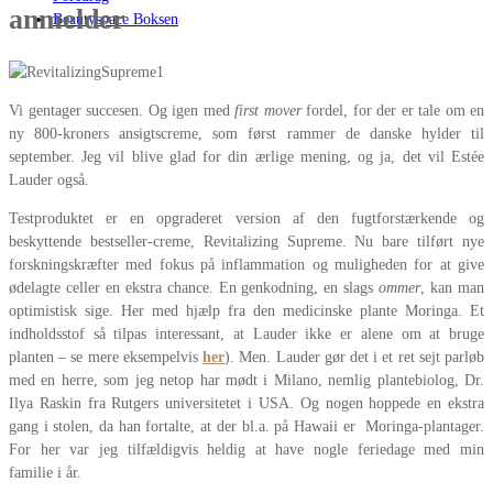
anmelder
Beautyspace Boksen
Vi gentager succesen. Og igen med
first mover
fordel, for der er tale om en
ny 800-kroners ansigtscreme, som først rammer de danske hylder til
september. Jeg vil blive glad for din ærlige mening, og ja, det vil Estée
Lauder også.
Testproduktet er en opgraderet version af den fugtforstærkende og
beskyttende bestseller-creme, Revitalizing Supreme. Nu bare tilført nye
forskningskræfter med fokus på inflammation og muligheden for at give
ødelagte celler en ekstra chance. En genkodning, en slags
ommer
, kan man
optimistisk sige. Her med hjælp fra den medicinske plante Moringa. Et
indholdsstof så tilpas interessant, at Lauder ikke er alene om at bruge
planten – se mere eksempelvis
her
). Men. Lauder gør det i et ret sejt parløb
med en herre, som jeg netop har mødt i Milano, nemlig plantebiolog, Dr.
Ilya Raskin fra Rutgers universitetet i USA. Og nogen hoppede en ekstra
gang i stolen, da han fortalte, at der bl.a. på Hawaii er Moringa-plantager.
For her var jeg tilfældigvis heldig at have nogle feriedage med min
familie i år.