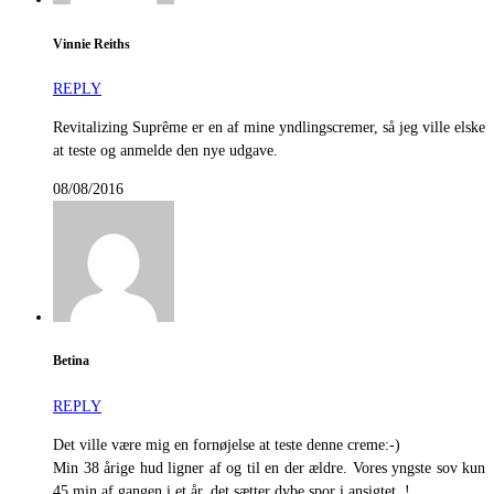
Vinnie Reiths
REPLY
Revitalizing Suprême er en af mine yndlingscremer, så jeg ville elske
at teste og anmelde den nye udgave.
08/08/2016
Betina
REPLY
Det ville være mig en fornøjelse at teste denne creme:-)
Min 38 årige hud ligner af og til en der ældre. Vores yngste sov kun
45 min af gangen i et år, det sætter dybe spor i ansigtet..!