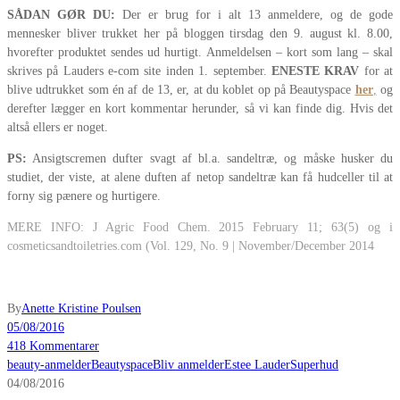
SÅDAN GØR DU:
Der er brug for i alt 13 anmeldere, og de gode
mennesker bliver trukket her på bloggen tirsdag den 9. august kl. 8.00,
hvorefter produktet sendes ud hurtigt. Anmeldelsen – kort som lang – skal
skrives på Lauders e-com site inden 1. september.
ENESTE
KRAV
for at
blive udtrukket som én af de 13, er, at du koblet op på Beautyspace
her
,
og
derefter lægger en kort kommentar herunder, så vi kan finde dig. Hvis det
altså ellers er noget.
PS:
Ansigtscremen dufter svagt af bl.a. sandeltræ, og måske husker du
studiet, der viste, at alene duften af netop sandeltræ kan få hudceller til at
forny sig pænere og hurtigere.
MERE INFO: J Agric Food Chem. 2015 February 11; 63(5) og i
cosmeticsandtoiletries.com (Vol. 129, No. 9 | November/December 2014
By
Anette Kristine Poulsen
05/08/2016
418 Kommentarer
beauty-anmelder
Beautyspace
Bliv anmelder
Estee Lauder
Superhud
04/08/2016