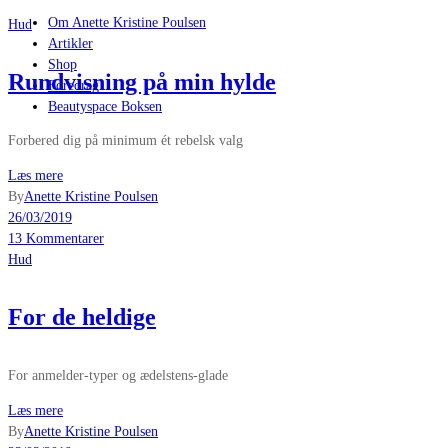
Om Anette Kristine Poulsen
Hud
Artikler
Shop
Rundvisning på min hylde
Foredrag
Beautyspace Boksen
Forbered dig på minimum ét rebelsk valg
Læs mere
By
Anette Kristine Poulsen
26/03/2019
13 Kommentarer
Hud
For de heldige
For anmelder-typer og ædelstens-glade
Læs mere
By
Anette Kristine Poulsen