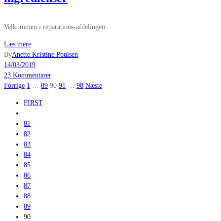
Velkommen i reparations-afdelingen
Læs mere
By
Anette Kristine Poulsen
14/03/2019
23 Kommentarer
Indlægsinddeling
Forrige
1
…
89
90
91
…
98
Næste
FIRST
81
82
83
84
85
86
87
88
89
90