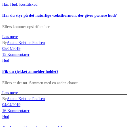
Hår
,
Hud
,
Kosttilskud
Har du styr på det naturlige væksthormon, der giver pænere hud?
Ellers kommer opskriften her
Læs mere
By
Anette Kristine Poulsen
05/04/2019
15 Kommentarer
Hud
Fik du tjekket anmelder-holdet?
Ellers er det nu. Sammen med en anden chance.
Læs mere
By
Anette Kristine Poulsen
04/04/2019
16 Kommentarer
Hud