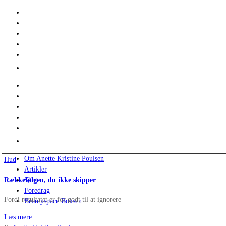
Om Anette Kristine Poulsen
Hud
Artikler
Rækkefølgen, du ikke skipper
Shop
Foredrag
Fordi resultatet er for godt til at ignorere
Beautyspace Boksen
Læs mere