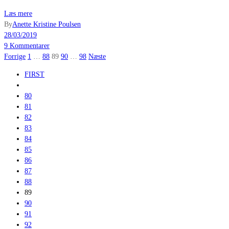
Læs mere
By
Anette Kristine Poulsen
28/03/2019
9 Kommentarer
Indlægsinddeling
Forrige
1
…
88
89
90
…
98
Næste
FIRST
80
81
82
83
84
85
86
87
88
89
90
91
92