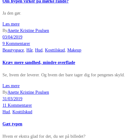
Om hypen virker på mørke rande?
Ja den gør.
Læs mere
By
Anette Kristine Poulsen
03/04/2019
9 Kommentarer
Beautyspace
,
Hår
,
Hud
,
Kosttilskud
,
Makeup
Kræv mere sandhed, mindre overflade
Se, hvem der leverer. Og hvem der bare tager dig for pengenes skyld.
Læs mere
By
Anette Kristine Poulsen
31/03/2019
11 Kommentarer
Hud
,
Kosttilskud
Gæt typen
Hvem er ekstra glad for det, du ser på billedet?