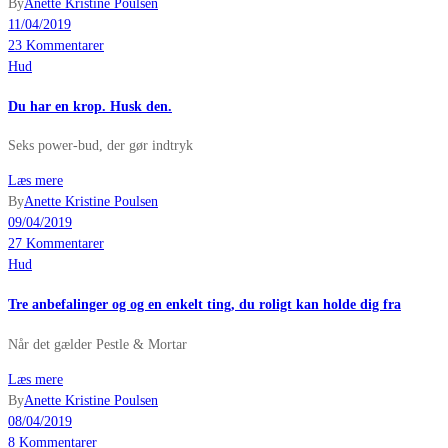
By
Anette Kristine Poulsen
11/04/2019
23 Kommentarer
Hud
Du har en krop. Husk den.
Seks power-bud, der gør indtryk
Læs mere
By
Anette Kristine Poulsen
09/04/2019
27 Kommentarer
Hud
Tre anbefalinger og og en enkelt ting, du roligt kan holde dig fra
Når det gælder Pestle & Mortar
Læs mere
By
Anette Kristine Poulsen
08/04/2019
8 Kommentarer