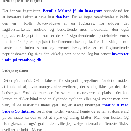
Deluxe peptide fugtmist
Det her var fugtmisten,
Pernille Melsted jf. sin Instagram
styrtede ud for
at investere i efter at have læst
den her
. Det er ingen overdrivelse at kalde
den en Rolls Royce-udgave af en fugtspray, for udover det
fugtforstærkende indhold og beskyttende mos, indeholder den også
opgraderende peptider, som er de små signalsendende proteindele, vores
hud forstår. Jeg er begejstret for fornemmelsen og kraften i at vide, at mit
første step inden serum og cremet beskyttelse er et fugtmættende
peptideshower. Og så er den virkelig pæn at se på. Jeg har senest
investeret
i min på tromborg.dk
Sisleys eyeliner
Det er på en måde OK at løbe tør for sin yndlingseyeliner. For det er måden
at finde ud af, hvor mange andre eyelinere, der stadig ikke gør det, den
bedste gør. Fordi de enten er for svære at manøvrere på plads – det kan
kræve en sikker hånd med en flydende eyeliner, eller også sveder man dem
væk, så de klatter til under øjet. Jeg er stadig ubetinget
mest vild med
Sisleys So Intense
, fordi den holder virkelig længe og evner at dosere sig
på en måde, så den er let at styre og aldrig klatter. Men den koster. Og
Hourglasses er også god – den ville jeg vælge alternativt. Seneste Sisley
eyeliner er købt i Magasin.