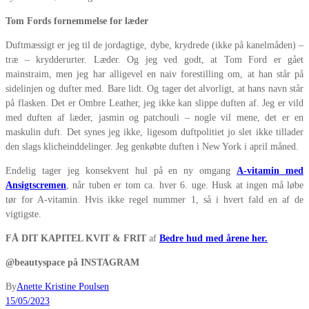
Tom Fords fornemmelse for læder
Duftmæssigt er jeg til de jordagtige, dybe, krydrede (ikke på kanelmåden) –
træ – krydderurter. Læder. Og jeg ved godt, at Tom Ford er gået
mainstraim, men jeg har alligevel en naiv forestilling om, at han står på
sidelinjen og dufter med. Bare lidt. Og tager det alvorligt, at hans navn står
på flasken. Det er Ombre Leather, jeg ikke kan slippe duften af. Jeg er vild
med duften af læder, jasmin og patchouli – nogle vil mene, det er en
maskulin duft. Det synes jeg ikke, ligesom duftpolitiet jo slet ikke tillader
den slags klicheinddelinger. Jeg genkøbte duften i New York i april måned.
Endelig tager jeg konsekvent hul på en ny omgang
A-vitamin med
Ansigtscremen
, når tuben er tom ca. hver 6. uge. Husk at ingen må løbe
tør for A-vitamin. Hvis ikke regel nummer 1, så i hvert fald en af de
vigtigste.
FÅ DIT KAPITEL KVIT & FRIT
af
Bedre hud med årene her.
@beautyspace på INSTAGRAM
By
Anette Kristine Poulsen
15/05/2023