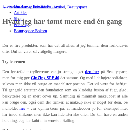
Om Anette Kristine Poulsen
A-vitamin creme
,
Anmeldelse
,
Artikel
,
Beautyspace
Artikler
Shop
Hvad jeg har tømt mere end én gang
Foredrag
Beautyspace Boksen
Der er fire produkter, som har det tilfælles, at jeg tømmer dem forholdsvis
ofte. Duften varer selvfølgelig længere.
Tryllecremen
Den førstefødte tryllecreme var jo strengt taget
den her
på Beautyspace,
men for mig gør
GinZing SPF 40
det samme. Og med lidt højere solfaktor,
selvom man ikke vil bruge en mandelstor portion. Det vil være for heftigt.
Til gengæld erstatter den foundation som en klædelig fusion af fugt, glød,
beskyttelse og en snert cover up. Samtidig så minimalt makeuppet at alle
kan bruge den, også dem der tænker, at makeup ikke er noget for dem. Se
indholdet
her
– vær opmærksom på, at Incidecoder jo for eksempel intet
har imod silikone, men ikke kan lide æteriske olier. Du kan have en anden
holdning. Jeg har købt min seneste i Salling.