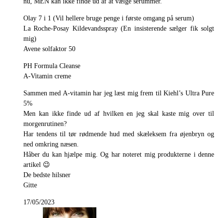
nu, MEN kan ikke finde ud af at vælge serummer.
Olay 7 i 1 (Vil hellere bruge penge i første omgang på serum)
La Roche-Posay Kildevandsspray (En insisterende sælger fik solgt
mig)
Avene solfaktor 50
PH Formula Cleanse
A-Vitamin creme
Sammen med A-vitamin har jeg læst mig frem til Kiehl’s Ultra Pure
5%
Men kan ikke finde ud af hvilken en jeg skal kaste mig over til
morgenrutinen?
Har tendens til tør rødmende hud med skæleksem fra øjenbryn og
ned omkring næsen.
Håber du kan hjælpe mig. Og har noteret mig produkterne i denne
artikel 😉
De bedste hilsner
Gitte
17/05/2023