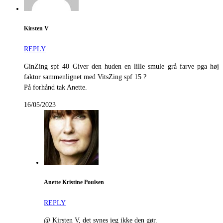
Kirsten V
REPLY
GinZing spf 40 Giver den huden en lille smule grå farve pga høj
faktor sammenlignet med VitsZing spf 15 ?
På forhånd tak Anette.
16/05/2023
Anette Kristine Poulsen
REPLY
@ Kirsten V, det synes jeg ikke den gør.