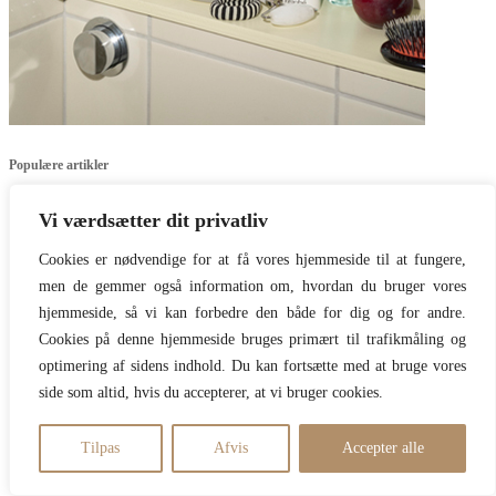
Populære artikler
Vi værdsætter dit privatliv
Årets Serum
32 comments
Cookies er nødvendige for at få vores hjemmeside til at fungere,
Mine anbefalinger på budget
20 comments
men de gemmer også information om, hvordan du bruger vores
Hudlæge: Du kan drikke dig til fugtmæt hud
12 comments
hjemmeside, så vi kan forbedre den både for dig og for andre.
Hudlæger advarer: Smør ikke bare en masse olie i ansigtet
29
Cookies på denne hjemmeside bruges primært til trafikmåling og
comments
Bivirkninger så indgribende, at du skal kende dem på forhånd
28
optimering af sidens indhold. Du kan fortsætte med at bruge vores
comments
side som altid, hvis du accepterer, at vi bruger cookies.
Copyright Beautyspace // Design TadaahGrafisk 28708577
Tilpas
Afvis
Accepter alle