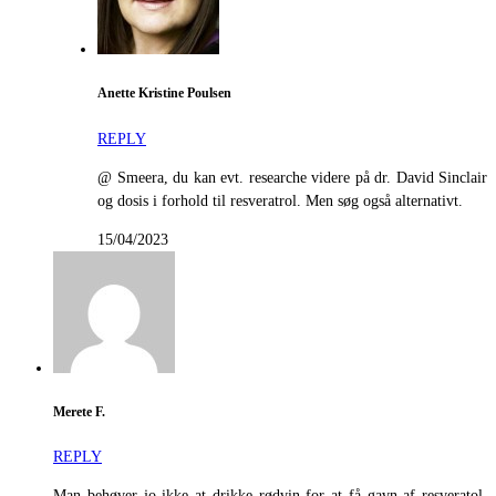
Anette Kristine Poulsen
REPLY
@ Smeera, du kan evt. researche videre på dr. David Sinclair
og dosis i forhold til resveratrol. Men søg også alternativt.
15/04/2023
Merete F.
REPLY
Man behøver jo ikke at drikke rødvin for at få gavn af resveratol.