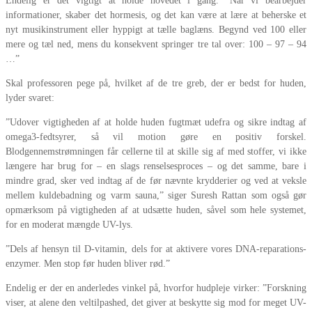
Endelig er det vigtigt at holde hovedet i gang. ”Når vi bearbejder
informationer, skaber det hormesis, og det kan være at lære at beherske et
nyt musikinstrument eller hyppigt at tælle baglæns. Begynd ved 100 eller
mere og tæl ned, mens du konsekvent springer tre tal over: 100 – 97 – 94
…”
Skal professoren pege på, hvilket af de tre greb, der er bedst for huden,
lyder svaret:
”Udover vigtigheden af at holde huden fugtmæt udefra og sikre indtag af
omega3-fedtsyrer, så vil motion gøre en positiv forskel.
Blodgennemstrømningen får cellerne til at skille sig af med stoffer, vi ikke
længere har brug for – en slags renselsesproces – og det samme, bare i
mindre grad, sker ved indtag af de før nævnte krydderier og ved at veksle
mellem kuldebadning og varm sauna,” siger Suresh Rattan som også gør
opmærksom på vigtigheden af at udsætte huden, såvel som hele systemet,
for en moderat mængde UV-lys.
”Dels af hensyn til D-vitamin, dels for at aktivere vores DNA-reparations-
enzymer. Men stop før huden bliver rød.”
Endelig er der en anderledes vinkel på, hvorfor hudpleje virker: ”Forskning
viser, at alene den veltilpashed, det giver at beskytte sig mod for meget UV-