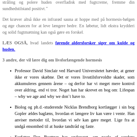
stråling og polere huden overfladisk med fugtcreme, fremme din
sundhedstilstand positivt.”
Det kræver altså ikke en infrarød sauna at hoppe med på hormesis-bølgen
og øge chancen for at leve længere bedre. En løbetur, lidt ekstra krydderi
og solid fugtmætning kan også gøre en forskel.
LÆS OGSÅ,
hvad landets
førende aldersforsker siger om kulde og
huden.
3 andre, der vil lære dig om livsforlængende hormesis
Professor David Sinclair ved Harvard Universitetet hævder, at gener
ikke er vores skæbne. Det er vores livsstilsforvoldte skader, som
akkumuleres gennem årene – og derfor har vi meget mere kontrol
over aldring, end vi tror. Noget han har skrevet en bog om: Lifespan
– why we age and why we don’t have to.
Biolog og ph.d.-studerende Nicklas Brendborg kortlægger i sin bog
Gopler ældes baglæns, hvordan et længere liv kan være i vente. Han
anviser metoder til, hvordan vi selv kan gøre meget. Lige fra at
undgå ensomhed til at huske tandtråd og faste.