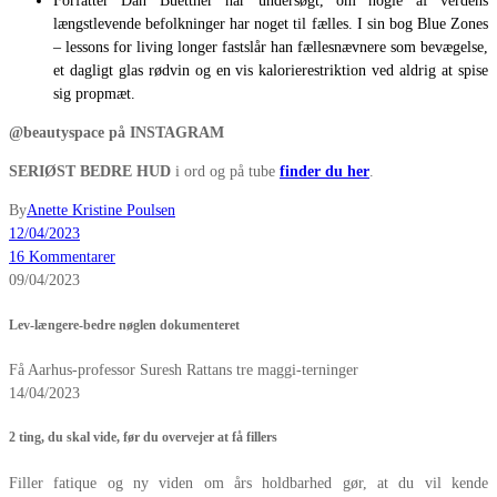
Forfatter Dan Buettner har undersøgt, om nogle af verdens
længstlevende befolkninger har noget til fælles. I sin bog Blue Zones
– lessons for living longer fastslår han fællesnævnere som bevægelse,
et dagligt glas rødvin og en vis kalorierestriktion ved aldrig at spise
sig propmæt.
@beautyspace på INSTAGRAM
SERIØST BEDRE HUD
i ord og på tube
finder du her
.
By
Anette Kristine Poulsen
12/04/2023
16 Kommentarer
09/04/2023
Lev-længere-bedre nøglen dokumenteret
Få Aarhus-professor Suresh Rattans tre maggi-terninger
14/04/2023
2 ting, du skal vide, før du overvejer at få fillers
Filler fatique og ny viden om års holdbarhed gør, at du vil kende