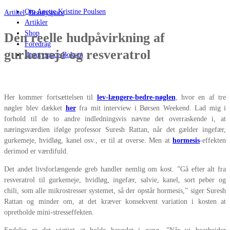
Om Anette Kristine Poulsen
Artikel
,
Beautyspace
Artikler
Shop
Den reelle hudpåvirkning af
Foredrag
gurkemeje og resveratrol
Beautyspace Boksen
Her kommer fortsættelsen til
lev-længere-bedre-nøglen
, hvor en af tre
nøgler blev dækket
her
fra mit interview i Børsen Weekend. Lad mig i
forhold til de to andre indledningsvis nævne det overraskende i, at
næringsværdien ifølge professor Suresh Rattan, når det gælder ingefær,
gurkemeje, hvidløg, kanel osv., er til at overse. Men at
hormesis
-effekten
derimod er værdifuld.
Det andet livsforlængende greb handler nemlig om kost. ”Gå efter alt fra
resveratrol til gurkemeje, hvidløg, ingefær, salvie, kanel, sort peber og
chili, som alle mikrostresser systemet, så der opstår hormesis,” siger Suresh
Rattan og minder om, at det kræver konsekvent variation i kosten at
opretholde mini-stresseffekten.