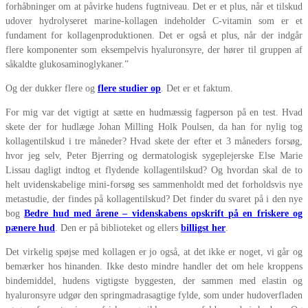
forhåbninger om at påvirke hudens fugtniveau. Det er et plus, når et tilskud
udover hydrolyseret marine-kollagen indeholder C-vitamin som er et
fundament for kollagenproduktionen. Det er også et plus, når der indgår
flere komponenter som eksempelvis hyaluronsyre, der hører til gruppen af
såkaldte glukosaminoglykaner.”
Og der dukker flere og
flere studier op
. Det er et faktum.
For mig var det vigtigt at sætte en hudmæssig fagperson på en test. Hvad
skete der for hudlæge Johan Milling Holk Poulsen, da han for nylig tog
kollagentilskud i tre måneder? Hvad skete der efter et 3 måneders forsøg,
hvor jeg selv, Peter Bjerring og dermatologisk sygeplejerske Else Marie
Lissau dagligt indtog et flydende kollagentilskud? Og hvordan skal de to
helt uvidenskabelige mini-forsøg ses sammenholdt med det forholdsvis nye
metastudie, der findes på kollagentilskud? Det finder du svaret på i den nye
bog
Bedre hud med årene – videnskabens opskrift på en friskere og
pænere hud
. Den er på biblioteket og ellers
billigst her
.
Det virkelig spøjse med kollagen er jo også, at det ikke er noget, vi går og
bemærker hos hinanden. Ikke desto mindre handler det om hele kroppens
bindemiddel, hudens vigtigste byggesten, der sammen med elastin og
hyaluronsyre udgør den springmadrasagtige fylde, som under hudoverfladen