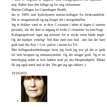
maj. Køber bare den billige og for mig virksomme
Marine Collagen fra Copenhagen Health,
der er 100% rent hydrolyseret marine-kollagen fra ferskvandsfisk.
Det er smagsneutralt og jeg bruger det i morgenkaffen.
Jeg et drikker vand m. et drys C-vitamin i løbet af dagen (i samme
periode), når der ikke er adgang til friske C-vitaminer fra bær/frugt.
Kollagenpulveret tager jeg primært for at styrke mine bløde negle.
Og det hjælper virkelig! Ved ikke med min hud…den har det bare
godt med din Avit + Cvit. pulver i serum fra TO.
Min kollagenskænhedssuppe laver jeg fordi jeg tror på det er godt
for hele kroppen og immunsystemet. Og det smager godt. Og er en
bæredygtig måde at lave lækker mad på aka #stopmadspild. Måske
får jeg også stærk hud af det. Det gør jeg sgu sikkert;-)
19/10/2023