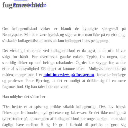
fugtmæt hud
Beautyspace Boksen
Om kollagentilskud virker er blandt de hyppigste spørgsmål på
Beautyspace. Man kan være kynisk og sige, at tror man ikke på en virkning,
så skader kollagentilskud trods alt kun indhugget i ens pengepung.
Det virkelig irriterende ved kollagentilskud er da også, at de ofte bliver
solgt for hårdt. For overdrevet ganske enkelt. Typisk fra nogen, der
samtidig disker op med heftige rabatkoder. Og det kan skygge for, at der
efter al sandsynlighed ER noget at komme efter. Muligvis bare ikke på
måden, mange tror. I et
mini-interview på Instagram
, fortæller hudlæge
og professor Peter Bjerring, at det er muligt at drikke sig til en mere
fugtmæt hud. Og han taler ikke om vand.
Han uddyber det sådan her:
”Det bedste er at spise og drikke såkaldt kollagenrigt. Dvs. lav fransk
fiskesuppe fra bunden, nyd grisetæer og laksesvær. Er det ikke muligt, så
tyder studier på, at mængden af kollagentilskud har noget at sige – man skal
dagligt have mellem 5 og 10 gr. i forhold til positivt at gøre sig