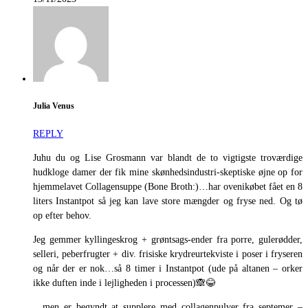
Julia Venus
REPLY
Juhu du og Lise Grosmann var blandt de to vigtigste troværdige
hudkloge damer der fik mine skønhedsindustri-skeptiske øjne op for
hjemmelavet Collagensuppe (Bone Broth:)…har ovenikøbet fået en 8
liters Instantpot så jeg kan lave store mængder og fryse ned. Og tø
op efter behov.
Jeg gemmer kyllingeskrog + grøntsags-ender fra porre, gulerødder,
selleri, peberfrugter + div. frisiske krydreurtekviste i poser i fryseren
og når der er nok…så 8 timer i Instantpot (ude på altanen – orker
ikke duften inde i lejligheden i processen)🙈😂
…men er begyndt at supplere med collagenpulver fra septemer –