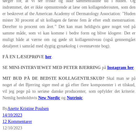
sørger for, at vi ser friske og ikke sammenfaldne ud i huden. Og
indrømmet, det er ikke opmuntrende at læse om kollagenderouten, som den
er beskrevet af the American Academy of Dermatology Association: ”Huden
mister 30 procent af sit kollagen de første fem år efter endt menstruation.
Derefter to procent om året.” Det kan man heldigvis gøre noget ved på
samme måde, som vi kan komme i bedre form og blive klogere. Det er
muligt både at værne om og gøde sit kollagenniveau (også gennemgået
detaljeret i samråd med dygtig gynækolog i ovennævnte bog).
FÅ EN LÆSEPRØVE
her
.
SE MINI-INTERVIEWET MED PETER BJERRING
på
Instagram her
.
MIT BUD PÅ DE BEDSTE KOLLAGENTILSKUD?
Skal man se på
noget af det Bjerring siger med at gå efter flere komponenter i et tilskud,
vil jeg pege på to seriøse danske producenter, som opfylder det kriterie.
Nemlig henholdsvis
New Nordic
og
Nutrinic
.
By
Anette Kristine Poulsen
14/10/2023
12 Kommentarer
12/10/2023