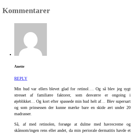
Kommentarer
Anette
REPLY
Min hud var ellers blevet glad for retinol…. Og så blev jeg sygt
stresset af familiære faktorer, som desværre er ongoing i
øjeblikket… Og kort efter spassede min hud helt af… Blev supersart
og som prinsessen der kunne mærke bare en skide ært under 20
madrasser.
Så, af med retinolen, forsøge at dulme med havrecreme og
skånsom/ingen rens eller andet, da min periorale dermatitis havde et