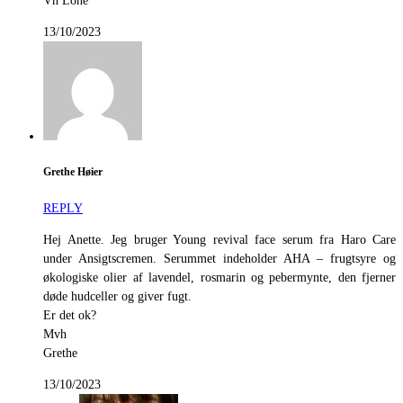
Vh Lone
13/10/2023
Grethe Høier
REPLY
Hej Anette. Jeg bruger Young revival face serum fra Haro Care
under Ansigtscremen. Serummet indeholder AHA – frugtsyre og
økologiske olier af lavendel, rosmarin og pebermynte, den fjerner
døde hudceller og giver fugt.
Er det ok?
Mvh
Grethe
13/10/2023