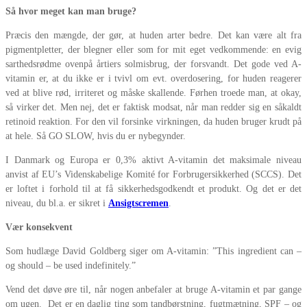
Så hvor meget kan man bruge?
Præcis den mængde, der gør, at huden arter bedre. Det kan være alt fra
pigmentpletter, der blegner eller som for mit eget vedkommende: en evig
sarthedsrødme ovenpå årtiers solmisbrug, der forsvandt. Det gode ved A-
vitamin er, at du ikke er i tvivl om evt. overdosering, for huden reagerer
ved at blive rød, irriteret og måske skallende. Førhen troede man, at okay,
så virker det. Men nej, det er faktisk modsat, når man redder sig en såkaldt
retinoid reaktion. For den vil forsinke virkningen, da huden bruger krudt på
at hele. Så GO SLOW, hvis du er nybegynder.
I Danmark og Europa er 0,3% aktivt A-vitamin det maksimale niveau
anvist af EU’s Videnskabelige Komité for Forbrugersikkerhed (SCCS). Det
er loftet i forhold til at få sikkerhedsgodkendt et produkt. Og det er det
niveau, du bl.a. er sikret i
Ansigtscremen
.
Vær konsekvent
Som hudlæge David Goldberg siger om A-vitamin: ”This ingredient can –
og should – be used indefinitely.”
Vend det døve øre til, når nogen anbefaler at bruge A-vitamin et par gange
om ugen. Det er en daglig ting som tandbørstning, fugtmætning, SPF – og