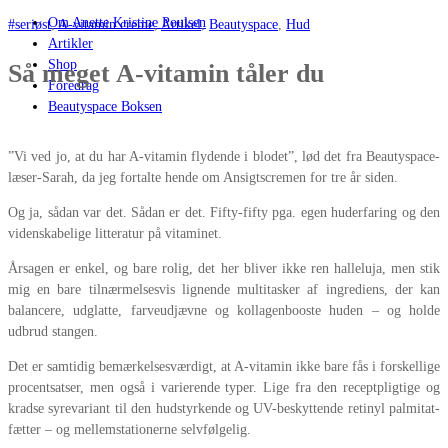
Om Anette Kristine Poulsen
#seriøst
,
A-vitamin creme
,
Artikel
,
Beautyspace
,
Hud
Artikler
Shop
Så meget A-vitamin tåler du
Foredrag
Beautyspace Boksen
”Vi ved jo, at du har A-vitamin flydende i blodet”, lød det fra Beautyspace-
læser-Sarah, da jeg fortalte hende om Ansigtscremen for tre år siden.
Og ja, sådan var det. Sådan er det. Fifty-fifty pga. egen huderfaring og den
videnskabelige litteratur på vitaminet.
Årsagen er enkel, og bare rolig, det her bliver ikke ren halleluja, men stik
mig en bare tilnærmelsesvis lignende multitasker af ingrediens, der kan
balancere, udglatte, farveudjævne og kollagenbooste huden – og holde
udbrud stangen.
Det er samtidig bemærkelsesværdigt, at A-vitamin ikke bare fås i forskellige
procentsatser, men også i varierende typer. Lige fra den receptpligtige og
kradse syrevariant til den hudstyrkende og UV-beskyttende retinyl palmitat-
fætter – og mellemstationerne selvfølgelig.