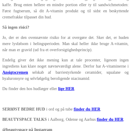
kaffe. Brug enten hellere en mindre portion eller ty til sandwichmetoden:
Først fugtserum, så dit A-vitamin produkt og til sidst en beskyttende
cremefrakke tilpasset din hud.
Så ingen risici?
Jo, der er den ovennævnte risiko for at overgøre det. Sker det, er huden
mere lysfølsom i helingsperioden. Man skal heller ikke bruge A-vitamin,
når man er gravid (ud fra et overforsigtighedsprincip).
Endelig giver det ikke mening kun at tale procenter, ligesom ingen
ingrediens kan klare noget nævneværdigt alene. Derfor har A-vitaminerne i
Ansigtscremen
selskab af barriestyrkende ceramider, squalane og
hyaluronsyre og selvfølgelig beroligende niacinamid.
Du finder den hos hudlæger eller
lige HER
.
SERIØST BEDRE HUD
i ord og på tube
finder du HER
.
BEAUTYSPACE TALKS
i Aalborg, Odense og Aarhus
finder du HER
.
@beautyspace på Instagram