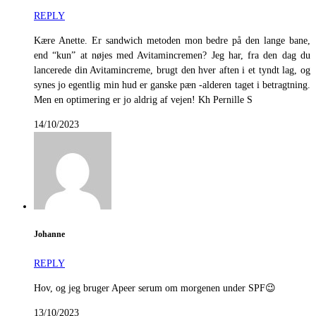
REPLY
Kære Anette. Er sandwich metoden mon bedre på den lange bane,
end “kun” at nøjes med Avitamincremen? Jeg har, fra den dag du
lancerede din Avitamincreme, brugt den hver aften i et tyndt lag, og
synes jo egentlig min hud er ganske pæn -alderen taget i betragtning.
Men en optimering er jo aldrig af vejen! Kh Pernille S
14/10/2023
Johanne
REPLY
Hov, og jeg bruger Apeer serum om morgenen under SPF😉
13/10/2023