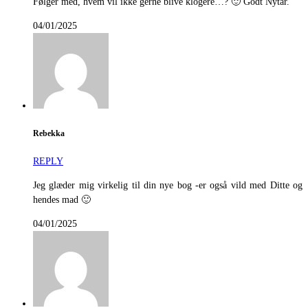
Følger med, hvem vil ikke gerne blive klogere…? 🙂 Godt Nytår.
04/01/2025
Rebekka
REPLY
Jeg glæder mig virkelig til din nye bog -er også vild med Ditte og
hendes mad 🙂
04/01/2025