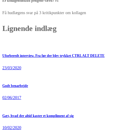
Er kollagentilskud pengene værd? #1
Få hudlægens svar på 3 kritikpunkter om kollagen
Lignende indlæg
Uforberedt interview. Fra før der blev trykket CTRL ALT DELETE
23/03/2020
Godt benarbejde
02/06/2017
Gæt, hvad der altid kaster et kompliment af sig
10/02/2020