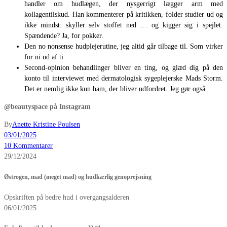
handler om hudlægen, der nysgerrigt lægger arm med
kollagentilskud. Han kommenterer på kritikken, folder studier ud og
ikke mindst: skyller selv stoffet ned … og kigger sig i spejlet.
Spændende? Ja, for pokker.
Den no nonsense hudplejerutine, jeg altid går tilbage til. Som virker
for ni ud af ti.
Second-opinion behandlinger bliver en ting, og glæd dig på den
konto til interviewet med dermatologisk sygeplejerske Mads Storm.
Det er nemlig ikke kun ham, der bliver udfordret. Jeg gør også.
@beautyspace på Instagram
By
Anette Kristine Poulsen
03/01/2025
10 Kommentarer
29/12/2024
Østrogen, mad (meget mad) og hudkærlig genoprejsning
Opskriften på bedre hud i overgangsalderen
06/01/2025