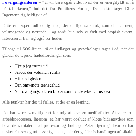
i overgangsalderen
– ”vi vil bare også vide, hvad der er energifyldt at få
på tallerkenen,” lød det fra Politikens Forlag. Det sidste tager Ditte
Ingemann sig heldigvis af.
Ditte er ekspert udi dejlig mad, der er lige så smuk, som den er nem,
velsmagende og nærende – og fordi hun selv er født med atopisk eksem,
interesserer hun sig også for huden.
Tilbage til SOS-linjen, så er hudlæger og gynækologer taget i ed, når det
gælder de typiske hududfordringer som:
Hjælp jeg tørrer ud
Findes der volumen-refill?
Hit med gløden
Den omvendte teenagehud
Når overgangsalderen bliver som tændvæske på rosacea
Alle punkter har det til fælles, at der er en løsning.
Det har været vanvittig rart for mig at have en medforfatter. At være to i
arbejdsprocessen, ligesom jeg har været opslugt af kloge bidragsydere som
bl.a. de samtaler med professor og hudlæge Peter Bjerring, hvor vi har
tæsket plusser og minusser igennem, når det gælder behandlingen af såkaldt