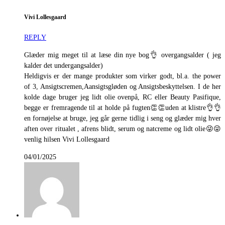
Vivi Lollesgaard
REPLY
Glæder mig meget til at læse din nye bog👌 overgangsalder ( jeg
kalder det undergangsalder)
Heldigvis er der mange produkter som virker godt, bl.a. the power
of 3, Ansigtscremen,Aansigtsgløden og Ansigtsbeskyttelsen. I de her
kolde dage bruger jeg lidt olie ovenpå, RC eller Beauty Pasifique,
begge er fremragende til at holde på fugten👏👏uden at klistre👌👌
en fornøjelse at bruge, jeg går gerne tidlig i seng og glæder mig hver
aften over ritualet , afrens blidt, serum og natcreme og lidt olie😜😜
venlig hilsen Vivi Lollesgaard
04/01/2025