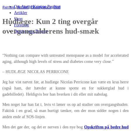
Om Anette Kristine Poulsen
#seriøst
,
Artikel
,
Beautyspace
,
Hud
Artikler
Shop
Hudlæge: Kun 2 ting overgår
Foredrag
overgangsalderens hud-smæk
Beautyspace Boksen
“Nothing can compare with untreated menopause as a model for accelerated
aging, although high levels of stress and diabetes come very close.”
– HUDLÆGE NICOLAS PERRICONE
Jeg har vist nævnt før, at hudlæge Nicolas Perricone kan være en kras herre
(også ham, der hævder at kunne spotte en for sukkerglad hud i
gadebilledet). Heldigvis bor han hverken i dit eller mit nabolag.
Men noget har han fat i, hvis vi læner os op ad studier om overgangshuden.
Faktisk i en grad, så man hurtigt tænker, om der mon sidder nogen i den
anden ende af SOS-linjen.
Men det gør der, og det er nerven i den nye bog
Opskriften på bedre hud