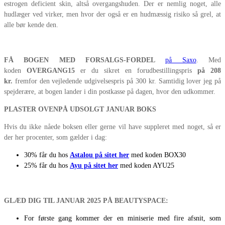
estrogen deficient skin, altså overgangshuden. Der er nemlig noget, alle
hudlæger ved virker, men hvor der også er en hudmæssig risiko så grel, at
alle bør kende den.
FÅ BOGEN MED FORSALGS-FORDEL
på Saxo
. Med
koden
OVERGANG15
er du sikret en forudbestillingspris
på 208
kr.
fremfor den vejledende udgivelsespris på 300 kr. Samtidig lover jeg på
spejderære, at bogen lander i din postkasse på dagen, hvor den udkommer.
PLASTER OVENPÅ UDSOLGT JANUAR BOKS
Hvis du ikke nåede boksen eller gerne vil have suppleret med noget, så er
der her procenter, som gælder i dag:
30% får du hos
Astalou på sitet her
med koden BOX30
25% får du hos
Ayu på sitet her
med koden AYU25
GLÆD DIG TIL JANUAR 2025 PÅ BEAUTYSPACE:
For første gang kommer der en miniserie med fire afsnit, som