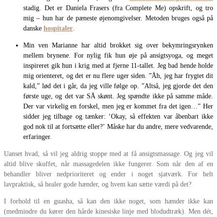
stadig. Det er Daniela Frasers (fra Complete Me) opskrift, og tro
mig – hun har de pæneste øjenomgivelser. Metoden bruges også på
danske
hospitaler
.
Min ven Marianne har altid brokket sig over bekymringsrynken
mellem brynene. For nylig fik hun øje på ansigtsyoga, og meget
inspireret gik hun i krig med at fjerne 11-tallet. Jeg bad hende holde
mig orienteret, og det er nu flere uger siden. ”Åh, jeg har frygtet dit
kald,” lød det i går, da jeg ville følge op. ”Altså, jeg gjorde det den
første uge, og det var SÅ skønt. Jeg spændte ikke på samme måde.
Der var virkelig en forskel, men jeg er kommet fra det igen…” Her
sidder jeg tilbage og tænker: ‘Okay, så effekten var åbenbart ikke
god nok til at fortsætte eller?’ Måske har du andre, mere vedvarende,
erfaringer.
Uanset hvad, så vil jeg aldrig stoppe med at få ansigtsmassage. Og jeg vil
altid blive skuffet, når massagedelen ikke fungerer. Som når den af en
behandler bliver nedprioriteret og ender i noget sjatværk. For helt
lavpraktisk, så healer gode hænder, og hvem kan sætte værdi på det?
I forhold til en guasha, så kan den ikke noget, som hænder ikke kan
(medmindre du kører den hårde kinesiske linje med blodudtræk). Men dét,