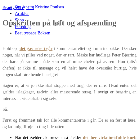
Om Anette Kristine Poulsen
Beautyspace
,
Hud
Artikler
Shop
Opskriften på løft og afspænding
Foredrag
Beautyspace Boksen
Hold op,
det gav røre i går
i kommentarfeltet og i min indbakke. Der sker
noget, når vi piller ved noget, der er rart. Måske har hudlæge Peter Bjerring
det bare på samme måde som en af mine chefer på avisen. Hun (altså
chefen) er ikke til massage og vil helst have det overstået hurtigt, hvis
nogen skal røre hende i ansigtet.
Sagen er, at vi jo ikke skal stoppe med ting, der er rare. Hvad enten det
gælder islagkager, rødvin eller masserende strøg. I øvrigt er berøring en
interessant videnskab i sig selv.
Så.
Først og fremmest tak for alle kommentarerne i går. De er en fest at læse,
og lad mig tilføje to ting i debatten:
Når det gælder akupressur, så gælder
det her virkningsfulde kneb