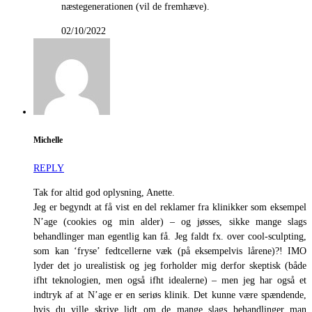
næstegenerationen (vil de fremhæve).
02/10/2022
Michelle
REPLY
Tak for altid god oplysning, Anette.
Jeg er begyndt at få vist en del reklamer fra klinikker som eksempel
N’age (cookies og min alder) – og jøsses, sikke mange slags
behandlinger man egentlig kan få. Jeg faldt fx. over cool-sculpting,
som kan ‘fryse’ fedtcellerne væk (på eksempelvis lårene)?! IMO
lyder det jo urealistisk og jeg forholder mig derfor skeptisk (både
ifht teknologien, men også ifht idealerne) – men jeg har også et
indtryk af at N’age er en seriøs klinik. Det kunne være spændende,
hvis du ville skrive lidt om de mange slags behandlinger man