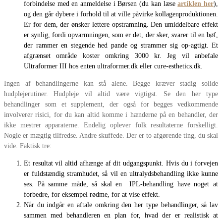
forbindelse med en anmeldelse i Børsen (du kan læse
artiklen her
),
og den går dybere i forhold til at ville påvirke kollagenproduktionen.
Er for dem, der ønsker lettere opstramning. Den umiddelbare effekt
er synlig, fordi opvarmningen, som er det, der sker, svarer til en bøf,
der rammer en stegende hed pande og strammer sig op-agtigt. Et
afgrænset område koster omkring 3000 kr. Jeg vil anbefale
Ultraformer III hos enten ultraformer.dk eller cure-esthetics.dk.
Ingen af behandlingerne kan stå alene. Begge kræver stadig solide
hudplejerutiner. Hudpleje vil altid være vigtigst. Se den her type
behandlinger som et supplement, der også for begges vedkommende
involverer risici, for du kan altid komme i hænderne på en behandler, der
ikke mestrer apparaterne. Endelig oplever folk resultaterne forskelligt.
Nogle er mægtig tilfredse. Andre skuffede. Der er to afgørende ting, du skal
vide. Faktisk tre:
Et resultat vil altid afhænge af dit udgangspunkt. Hvis du i forvejen
er fuldstændig stramhudet, så vil en ultralydsbehandling ikke kunne
ses. På samme måde, så skal en IPL-behandling have noget at
forbedre, for eksempel rødme, for at vise effekt.
Når du indgår en aftale omkring den her type behandlinger, så lav
sammen med behandleren en plan for, hvad der er realistisk at