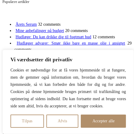
Populære artikler
Årets Serum
32 comments
Mine anbefalinger på budget
20 comments
Hudlæge: Du kan drikke dig til fugtmæt hud
12 comments
Hudlæger advarer: Smør ikke bare en masse olie i ansigtet
29
comments
Bivirkninger så indgribende, at du skal kende dem på forhånd
28
Vi værdsætter dit privatliv
comments
Cookies er nødvendige for at få vores hjemmeside til at fungere,
Copyright Beautyspace // Design TadaahGrafisk 28708577
men de gemmer også information om, hvordan du bruger vores
hjemmeside, så vi kan forbedre den både for dig og for andre.
Cookies på denne hjemmeside bruges primært til trafikmåling og
Bliv en del af Beautyspace
optimering af sidens indhold. Du kan fortsætte med at bruge vores
side som altid, hvis du accepterer, at vi bruger cookies.
Få evidensbaseret og ligefrem skønhedssnak: Hvad virker – og
hvad gør ikke. Hver uge modtager du 2-3 aktuelle artikler med
Tilpas
Afvis
Accepter alle
fokus på især hud. Derudover adgang til bøger og foredrag med
Beautyspace-rabat, ligesom du selvfølgelig er blandt de første, der