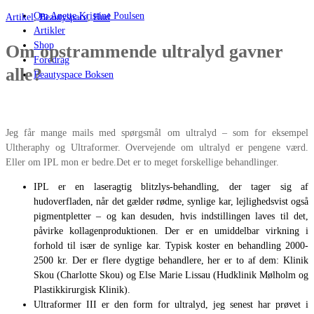
Om Anette Kristine Poulsen
Artikel
,
Beautyspace
,
Hud
Artikler
Shop
Om opstrammende ultralyd gavner
Foredrag
alle?
Beautyspace Boksen
Jeg får mange mails med spørgsmål om ultralyd – som for eksempel
Ultheraphy og Ultraformer. Overvejende om ultralyd er pengene værd.
Eller om IPL mon er bedre.Det er to meget forskellige behandlinger.
IPL er en laseragtig blitzlys-behandling, der tager sig af
hudoverfladen, når det gælder rødme, synlige kar, lejlighedsvist også
pigmentpletter – og kan desuden, hvis indstillingen laves til det,
påvirke kollagenproduktionen. Der er en umiddelbar virkning i
forhold til især de synlige kar. Typisk koster en behandling 2000-
2500 kr. Der er flere dygtige behandlere, her er to af dem: Klinik
Skou (Charlotte Skou) og Else Marie Lissau (Hudklinik Mølholm og
Plastikkirurgisk Klinik).
Ultraformer III er den form for ultralyd, jeg senest har prøvet i