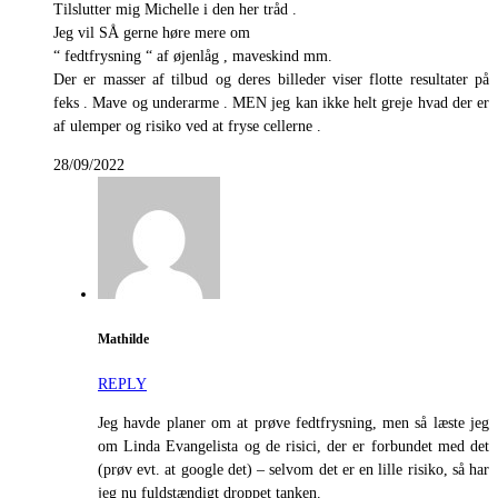
Tilslutter mig Michelle i den her tråd .
Jeg vil SÅ gerne høre mere om
“ fedtfrysning “ af øjenlåg , maveskind mm.
Der er masser af tilbud og deres billeder viser flotte resultater på
feks . Mave og underarme . MEN jeg kan ikke helt greje hvad der er
af ulemper og risiko ved at fryse cellerne .
28/09/2022
Mathilde
REPLY
Jeg havde planer om at prøve fedtfrysning, men så læste jeg
om Linda Evangelista og de risici, der er forbundet med det
(prøv evt. at google det) – selvom det er en lille risiko, så har
jeg nu fuldstændigt droppet tanken.