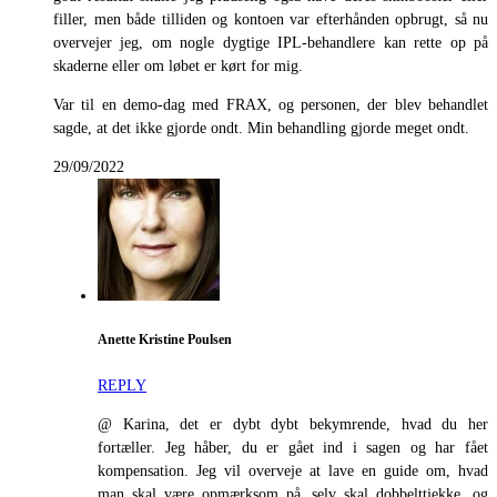
filler, men både tilliden og kontoen var efterhånden opbrugt, så nu
overvejer jeg, om nogle dygtige IPL-behandlere kan rette op på
skaderne eller om løbet er kørt for mig.
Var til en demo-dag med FRAX, og personen, der blev behandlet
sagde, at det ikke gjorde ondt. Min behandling gjorde meget ondt.
29/09/2022
Anette Kristine Poulsen
REPLY
@ Karina, det er dybt dybt bekymrende, hvad du her
fortæller. Jeg håber, du er gået ind i sagen og har fået
kompensation. Jeg vil overveje at lave en guide om, hvad
man skal være opmærksom på, selv skal dobbelttjekke, og