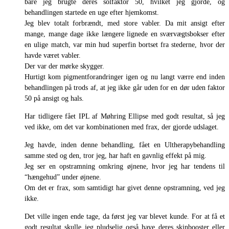
bare jeg brugte deres solfaktor 50, hvilket jeg gjorde, og
behandlingen startede en uge efter hjemkomst.
Jeg blev totalt forbrændt, med store vabler. Da mit ansigt efter
mange, mange dage ikke længere lignede en sværvægtsbokser efter
en ulige match, var min hud superfin bortset fra stederne, hvor der
havde været vabler.
Der var der mørke skygger.
Hurtigt kom pigmentforandringer igen og nu langt værre end inden
behandlingen på trods af, at jeg ikke går uden for en dør uden faktor
50 på ansigt og hals.
Har tidligere fået IPL af Møhring Ellipse med godt resultat, så jeg
ved ikke, om det var kombinationen med frax, der gjorde udslaget.
Jeg havde, inden denne behandling, fået en Ultherapybehandling
samme sted og den, tror jeg, har haft en gavnlig effekt på mig.
Jeg ser en opstramning omkring øjnene, hvor jeg har tendens til
“hængehud” under øjnene.
Om det er frax, som samtidigt har givet denne opstramning, ved jeg
ikke.
Det ville ingen ende tage, da først jeg var blevet kunde. For at få et
godt resultat skulle jeg pludselig også have deres skinbooster eller