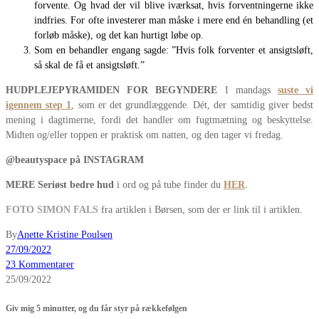
forvente. Og hvad der vil blive iværksat, hvis forventningerne ikke
indfries. For ofte investerer man måske i mere end én behandling (et
forløb måske), og det kan hurtigt løbe op.
Som en behandler engang sagde: ”Hvis folk forventer et ansigtsløft,
så skal de få et ansigtsløft.”
HUDPLEJEPYRAMIDEN FOR BEGYNDERE
I mandags
suste vi
igennem step 1
, som er det grundlæggende. Dét, der samtidig giver bedst
mening i dagtimerne, fordi det handler om fugtmætning og beskyttelse.
Midten og/eller toppen er praktisk om natten, og den tager vi fredag.
@beautyspace på INSTAGRAM
MERE Seriøst bedre hud
i ord og på tube finder du
HER
.
FOTO SIMON FALS
fra artiklen i Børsen, som der er link til i artiklen.
By
Anette Kristine Poulsen
27/09/2022
23 Kommentarer
25/09/2022
Giv mig 5 minutter, og du får styr på rækkefølgen