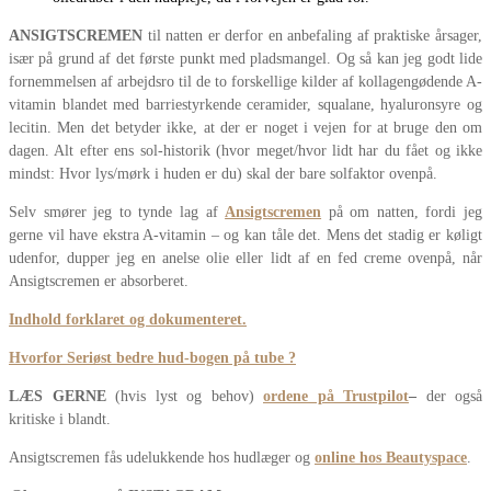
ANSIGTSCREMEN
til natten er derfor en anbefaling af praktiske årsager,
især på grund af det første punkt med pladsmangel. Og så kan jeg godt lide
fornemmelsen af arbejdsro til de to forskellige kilder af kollagengødende A-
vitamin blandet med barriestyrkende ceramider, squalane, hyaluronsyre og
lecitin. Men det betyder ikke, at der er noget i vejen for at bruge den om
dagen. Alt efter ens sol-historik (hvor meget/hvor lidt har du fået og ikke
mindst: Hvor lys/mørk i huden er du) skal der bare solfaktor ovenpå.
Selv smører jeg to tynde lag af
Ansigtscremen
på om natten, fordi jeg
gerne vil have ekstra A-vitamin – og kan tåle det. Mens det stadig er køligt
udenfor, dupper jeg en anelse olie eller lidt af en fed creme ovenpå, når
Ansigtscremen er absorberet.
Indhold forklaret og dokumenteret.
Hvorfor Seriøst bedre hud-bogen på tube ?
LÆS GERNE
(hvis lyst og behov)
ordene på Trustpilot
–
der også
kritiske i blandt.
Ansigtscremen fås udelukkende hos hudlæger og
online hos Beautyspace
.