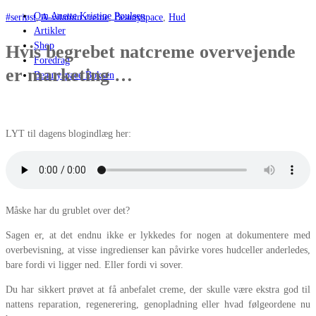
Om Anette Kristine Poulsen
#seriøst
,
A-vitamin creme
,
Beautyspace
,
Hud
Artikler
Shop
Hvis begrebet natcreme overvejende
Foredrag
er marketing …
Beautyspace Boksen
LYT til dagens blogindlæg her:
Måske har du grublet over det?
Sagen er, at det endnu ikke er lykkedes for nogen at dokumentere med
overbevisning, at visse ingredienser kan påvirke vores hudceller anderledes,
bare fordi vi ligger ned. Eller fordi vi sover.
Du har sikkert prøvet at få anbefalet creme, der skulle være ekstra god til
nattens reparation, regenerering, genopladning eller hvad følgeordene nu