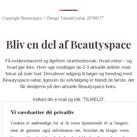
Copyright Beautyspace // Design TadaahGrafisk 28708577
Bliv en del af Beautyspace
Få evidensbaseret og ligefrem skønhedssnak: Hvad virker – og
hvad gør ikke. Hver uge modtager du 2-3 aktuelle artikler med
fokus på især hud. Derudover adgang til bøger og foredrag med
Beautyspace-rabat, ligesom du selvfølgelig er blandt de første, der
får detaljerne på den aktuelle Beautyspace boks.
Indtast din e-mail og klik "TILMELD"
Vi værdsætter dit privatliv
TILMELD
Cookies er nødvendige for at få vores hjemmeside til at fungere,
men de gemmer også information om, hvordan du bruger vores
Tak for din tilmelding - du er nu på