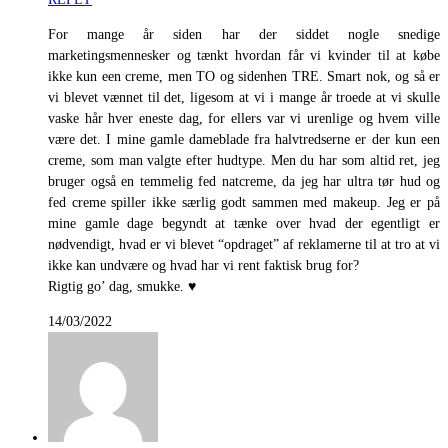
For mange år siden har der siddet nogle snedige
marketingsmennesker og tænkt hvordan får vi kvinder til at købe
ikke kun een creme, men TO og sidenhen TRE. Smart nok, og så er
vi blevet vænnet til det, ligesom at vi i mange år troede at vi skulle
vaske hår hver eneste dag, for ellers var vi urenlige og hvem ville
være det. I mine gamle dameblade fra halvtredserne er der kun een
creme, som man valgte efter hudtype. Men du har som altid ret, jeg
bruger også en temmelig fed natcreme, da jeg har ultra tør hud og
fed creme spiller ikke særlig godt sammen med makeup. Jeg er på
mine gamle dage begyndt at tænke over hvad der egentligt er
nødvendigt, hvad er vi blevet “opdraget” af reklamerne til at tro at vi
ikke kan undvære og hvad har vi rent faktisk brug for?
Rigtig go’ dag, smukke. ♥
14/03/2022