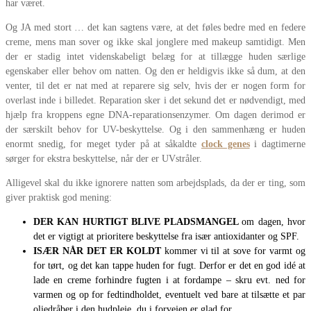
har været.
Og JA med stort … det kan sagtens være, at det føles bedre med en federe
creme, mens man sover og ikke skal jonglere med makeup samtidigt. Men
der er stadig intet videnskabeligt belæg for at tillægge huden særlige
egenskaber eller behov om natten. Og den er heldigvis ikke så dum, at den
venter, til det er nat med at reparere sig selv, hvis der er nogen form for
overlast inde i billedet. Reparation sker i det sekund det er nødvendigt, med
hjælp fra kroppens egne DNA-reparationsenzymer. Om dagen derimod er
der særskilt behov for UV-beskyttelse. Og i den sammenhæng er huden
enormt snedig, for meget tyder på at såkaldte
clock genes
i dagtimerne
sørger for ekstra beskyttelse, når der er UVstråler.
Alligevel skal du ikke ignorere natten som arbejdsplads, da der er ting, som
giver praktisk god mening:
DER KAN HURTIGT BLIVE PLADSMANGEL
om dagen, hvor
det er vigtigt at prioritere beskyttelse fra især antioxidanter og SPF.
ISÆR NÅR DET ER KOLDT
kommer vi til at sove for varmt og
for tørt, og det kan tappe huden for fugt. Derfor er det en god idé at
lade en creme forhindre fugten i at fordampe – skru evt. ned for
varmen og op for fedtindholdet, eventuelt ved bare at tilsætte et par
oliedråber i den hudpleje, du i forvejen er glad for.