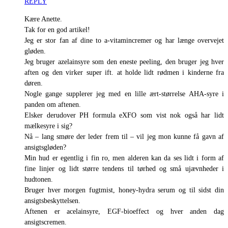
REPLY
Kære Anette.
Tak for en god artikel!
Jeg er stor fan af dine to a-vitamincremer og har længe overvejet
gløden.
Jeg bruger azelainsyre som den eneste peeling, den bruger jeg hver
aften og den virker super ift. at holde lidt rødmen i kinderne fra
døren.
Nogle gange supplerer jeg med en lille ært-størrelse AHA-syre i
panden om aftenen.
Elsker derudover PH formula eXFO som vist nok også har lidt
mælkesyre i sig?
Nå – lang smøre der leder frem til – vil jeg mon kunne få gavn af
ansigtsgløden?
Min hud er egentlig i fin ro, men alderen kan da ses lidt i form af
fine linjer og lidt større tendens til tørhed og små ujævnheder i
hudtonen.
Bruger hver morgen fugtmist, honey-hydra serum og til sidst din
ansigtsbeskyttelsen.
Aftenen er acelainsyre, EGF-bioeffect og hver anden dag
ansigtscremen.