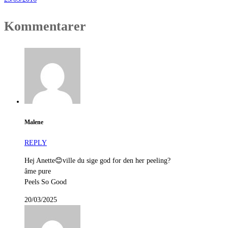
Kommentarer
Malene
REPLY
Hej Anette😊ville du sige god for den her peeling?
âme pure
Peels So Good
20/03/2025