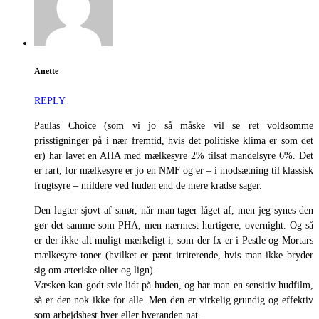
Anette
REPLY
Paulas Choice (som vi jo så måske vil se ret voldsomme
prisstigninger på i nær fremtid, hvis det politiske klima er som det
er) har lavet en AHA med mælkesyre 2% tilsat mandelsyre 6%. Det
er rart, for mælkesyre er jo en NMF og er – i modsætning til klassisk
frugtsyre – mildere ved huden end de mere kradse sager.
Den lugter sjovt af smør, når man tager låget af, men jeg synes den
gør det samme som PHA, men nærmest hurtigere, overnight. Og så
er der ikke alt muligt mærkeligt i, som der fx er i Pestle og Mortars
mælkesyre-toner (hvilket er pænt irriterende, hvis man ikke bryder
sig om æteriske olier og lign).
Væsken kan godt svie lidt på huden, og har man en sensitiv hudfilm,
så er den nok ikke for alle. Men den er virkelig grundig og effektiv
som arbejdshest hver eller hveranden nat.