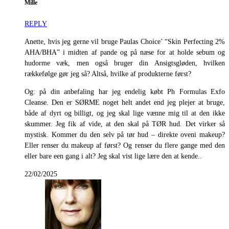
Mille
REPLY
Anette, hvis jeg gerne vil bruge Paulas Choice’ “Skin Perfecting 2%
AHA/BHA” i midten af pande og på næse for at holde sebum og
hudorme væk, men også bruger din Ansigtsgløden, hvilken
rækkefølge gør jeg så? Altså, hvilke af produkterne først?
Og: på din anbefaling har jeg endelig købt Ph Formulas Exfo
Cleanse. Den er SØRME noget helt andet end jeg plejer at bruge,
både af dyrt og billigt, og jeg skal lige vænne mig til at den ikke
skummer. Jeg fik af vide, at den skal på TØR hud. Det virker så
mystisk. Kommer du den selv på tør hud – direkte oveni makeup?
Eller renser du makeup af først? Og renser du flere gange med den
eller bare een gang i alt? Jeg skal vist lige lære den at kende..
22/02/2025