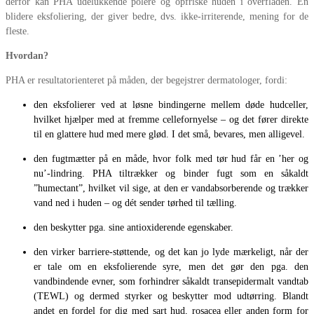
derfor kan PHA udelukkende polere og opfriske huden i overfladen. En
blidere eksfoliering, der giver bedre, dvs. ikke-irriterende, mening for de
fleste.
Hvordan?
PHA er resultatorienteret på måden, der begejstrer dermatologer, fordi:
den eksfolierer ved at løsne bindingerne mellem døde hudceller,
hvilket hjælper med at fremme cellefornyelse – og det fører direkte
til en glattere hud med mere glød. I det små, bevares, men alligevel.
den fugtmætter på en måde, hvor folk med tør hud får en ’her og
nu’-lindring. PHA tiltrækker og binder fugt som en såkaldt
”humectant”, hvilket vil sige, at den er vandabsorberende og trækker
vand ned i huden – og dét sender tørhed til tælling.
den beskytter pga. sine antioxiderende egenskaber.
den virker barriere-støttende, og det kan jo lyde mærkeligt, når der
er tale om en eksfolierende syre, men det gør den pga. den
vandbindende evner, som forhindrer såkaldt transepidermalt vandtab
(TEWL) og dermed styrker og beskytter mod udtørring. Blandt
andet en fordel for dig med sart hud, rosacea eller anden form for