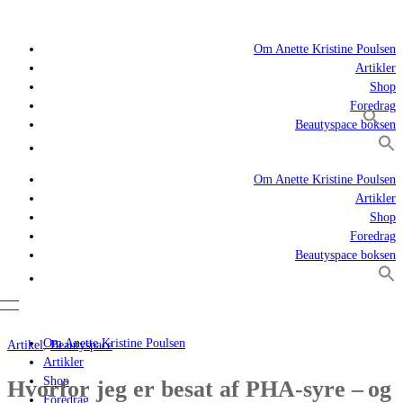
Om Anette Kristine Poulsen
Artikler
Shop
Foredrag
Beautyspace boksen
Om Anette Kristine Poulsen
Artikler
Shop
Foredrag
Beautyspace boksen
Om Anette Kristine Poulsen
Artikel
,
Beautyspace
Artikler
Shop
Hvorfor jeg er besat af PHA-syre – og
Foredrag