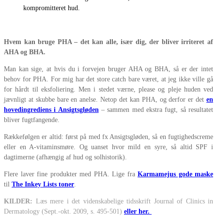
kompromitteret hud.
Hvem kan bruge PHA – det kan alle, især dig, der bliver irriteret af
AHA og BHA.
Man kan sige, at hvis du i forvejen bruger AHA og BHA, så er der intet
behov for PHA. For mig har det store catch bare været, at jeg ikke ville gå
for hårdt til eksfoliering. Men i stedet værne, please og pleje huden ved
jævnligt
at skubbe bare en anelse. Netop det kan PHA, og derfor er det
en
hovedingrediens i Ansigtsgløden
– sammen med ekstra fugt, så resultatet
bliver fugtfangende.
Rækkefølgen er altid: først på med fx Ansigtsgløden, så en fugtighedscreme
eller en A-vitaminsmøre. Og uanset hvor mild en syre,
så altid SPF i
dagtimerne (afhængig af hud og solhistorik).
Flere laver fine produkter med PHA. Lige fra
Karmamejus gode maske
til
The Inkey Lists toner
.
KILDER:
Læs mere i det videnskabelige tidsskrift
Journal of Clinics in
Dermatology (Sept.-okt. 2009, s. 495-501)
eller her.