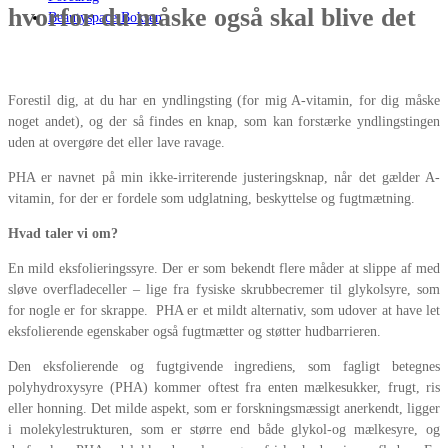
hvorfor du måske også skal blive det
Beautyspace Boksen
Forestil dig, at du har en yndlingsting (for mig A-vitamin, for dig måske
noget andet), og der så findes en knap, som kan forstærke yndlingstingen
uden at overgøre det eller lave ravage.
PHA er navnet på min ikke-irriterende justeringsknap, når det gælder A-
vitamin, for der er fordele som udglatning, beskyttelse og fugtmætning.
Hvad taler vi om?
En mild eksfolieringssyre. Der er som bekendt flere måder at slippe af med
sløve overfladeceller – lige fra fysiske skrubbecremer til glykolsyre, som
for nogle er for skrappe. PHA er et mildt alternativ, som u
dover at have let
eksfolierende egenskaber også fugtmætter og støtter hudbarrieren.
Den eksfolierende og fugtgivende ingrediens, som fagligt betegnes
polyhydroxysyre (PHA) kommer oftest fra enten mælkesukker, frugt, ris
eller honning. Det milde aspekt, som er forskningsmæssigt anerkendt, ligger
i molekylestrukturen, som er større end både glykol-og mælkesyre, og