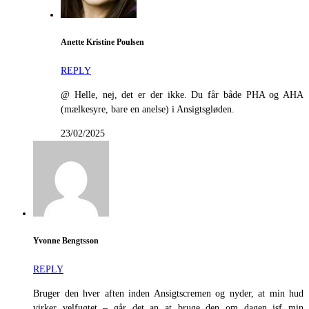
Anette Kristine Poulsen
REPLY
@ Helle, nej, det er der ikke. Du får både PHA og AHA
(mælkesyre, bare en anelse) i Ansigtsgløden.
23/02/2025
Yvonne Bengtsson
REPLY
Bruger den hver aften inden Ansigtscremen og nyder, at min hud
virker velfugtet – går det an at bruge den om dagen isf min