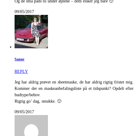
Og de små pads til under øjnene – dem elsker jeg bare 🙂
09/05/2017
Sanne
REPLY
Jeg har aldrig prøvet en sheetmaske, de har aldrig rigtig fristet mig.
Kommer der en maskeanbefalingsliste på et tidspunkt? Opdelt efter
hudtype/behov.
Rigtig go’ dag, smukke. 🙂
09/05/2017