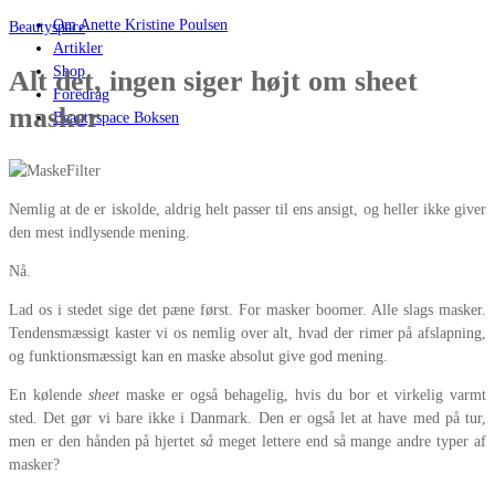
Om Anette Kristine Poulsen
Beautyspace
Artikler
Shop
Alt det, ingen siger højt om sheet
Foredrag
masker
Beautyspace Boksen
Nemlig at de er iskolde, aldrig helt passer til ens ansigt, og heller ikke giver
den mest indlysende mening.
Nå.
Lad os i stedet sige det pæne først. For masker boomer. Alle slags masker.
Tendensmæssigt kaster vi os nemlig over alt, hvad der rimer på afslapning,
og funktionsmæssigt kan en maske absolut give god mening.
En kølende
sheet
maske er også behagelig, hvis du bor et virkelig varmt
sted. Det gør vi bare ikke i Danmark. Den er også let at have med på tur,
men er den hånden på hjertet
så
meget lettere end så mange andre typer af
masker?