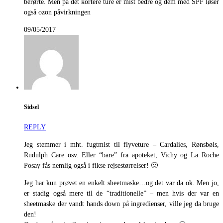
berørte. Men på det kortere ture er mist bedre og dem med SPF løser
også ozon påvirkningen
09/05/2017
Sidsel
REPLY
Jeg stemmer i mht. fugtmist til flyveture – Cardalies, Rønsbøls,
Rudulph Care osv. Eller “bare” fra apoteket, Vichy og La Roche
Posay fås nemlig også i fikse rejsestørrelser! 🙂
Jeg har kun prøvet en enkelt sheetmaske…og det var da ok. Men jo,
er stadig også mere til de “traditionelle” – men hvis der var en
sheetmaske der vandt hands down på ingredienser, ville jeg da bruge
den!