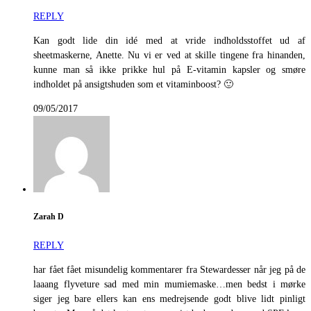
REPLY
Kan godt lide din idé med at vride indholdsstoffet ud af
sheetmaskerne, Anette. Nu vi er ved at skille tingene fra hinanden,
kunne man så ikke prikke hul på E-vitamin kapsler og smøre
indholdet på ansigtshuden som et vitaminboost? 🙂
09/05/2017
Zarah D
REPLY
har fået fået misundelig kommentarer fra Stewardesser når jeg på de
laaang flyveture sad med min mumiemaske…men bedst i mørke
siger jeg bare ellers kan ens medrejsende godt blive lidt pinligt