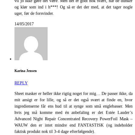
vil jo ikke gøre det være. Men det er godt nok svært, når de dunker
og klør som ind i h***! Og så er det der med, at det tager nogle
uger, før de forsvinder.
14/05/2017
Karina Jensen
REPLY
Sheet masker er heller ikke rigtig noget for mig… De passer ikke, da
mit ansigt er for lille, og så er det også svært at finde en, hvor
ingredienserne får ens hud til at synge som små englebasser. Men
hvis jeg må komme med én anbefaling er det Estée Lauder’s
Advanced Night Repair Concentrated Recovery PowerFoil Mask –
WAUW den er intet mindre end FANTASTISK (og indeholder
faktisk produkt nok til 3-4 dage efterfølgende).