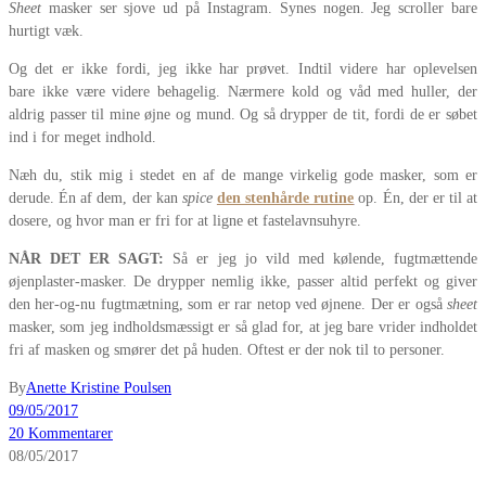
Sheet
masker ser sjove ud på Instagram. Synes nogen. Jeg scroller bare
hurtigt væk.
Og det er ikke fordi, jeg ikke har prøvet. Indtil videre har oplevelsen
bare ikke være videre behagelig. Nærmere kold og våd med huller, der
aldrig passer til mine øjne og mund. Og så drypper de tit, fordi de er søbet
ind i for meget indhold.
Næh du, stik mig i stedet en af de mange virkelig gode masker, som er
derude. Én af dem, der kan
spice
den stenhårde rutine
op. Én, der er til at
dosere, og hvor man er fri for at ligne et fastelavnsuhyre.
NÅR DET ER SAGT:
Så er jeg jo vild med kølende, fugtmættende
øjenplaster-masker. De drypper nemlig ikke, passer altid perfekt og giver
den her-og-nu fugtmætning, som er rar netop ved øjnene. Der er også
sheet
masker, som jeg indholdsmæssigt er så glad for, at jeg bare vrider indholdet
fri af masken og smører det på huden. Oftest er der nok til to personer.
By
Anette Kristine Poulsen
09/05/2017
20 Kommentarer
08/05/2017