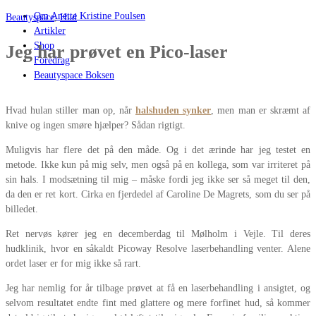
Om Anette Kristine Poulsen
Beautyspace
,
Hud
Artikler
Shop
Jeg har prøvet en Pico-laser
Foredrag
Beautyspace Boksen
Hvad hulan stiller man op, når
halshuden synker
, men man er skræmt af
knive og ingen smøre hjælper? Sådan rigtigt.
Muligvis har flere det på den måde. Og i det ærinde har jeg testet en
metode. Ikke kun på mig selv, men også på en kollega, som var irriteret på
sin hals. I modsætning til mig – måske fordi jeg ikke ser så meget til den,
da den er ret kort. Cirka en fjerdedel af Caroline De Magrets, som du ser på
billedet.
Ret nervøs kører jeg en decemberdag til Mølholm i Vejle. Til deres
hudklinik, hvor en såkaldt Picoway Resolve laserbehandling venter. Alene
ordet laser er for mig ikke så rart.
Jeg har nemlig for år tilbage prøvet at få en laserbehandling i ansigtet, og
selvom resultatet endte fint med glattere og mere forfinet hud, så kommer