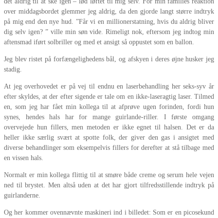
det aldrig til at ske igen – lød løftet til mig selv. For min families reaktion
over middagsbordet glemmer jeg aldrig, da den gjorde langt større indtryk
på mig end den nye hud. ”Får vi en millionerstatning, hvis du aldrig bliver
dig selv igen? ” ville min søn vide. Rimeligt nok, eftersom jeg indtog min
aftensmad iført solbriller og med et ansigt så oppustet som en ballon.
Jeg blev ristet på forfængelighedens bål, og afskyen i deres øjne husker jeg
stadig.
At jeg overhovedet er på vej til endnu en laserbehandling her seks-syv år
efter skyldes, at der efter sigende er tale om en ikke-laseragtig laser. Tilmed
en, som jeg har fået min kollega til at afprøve ugen forinden, fordi hun
synes, hendes hals har for mange guirlande-riller. I første omgang
overvejede hun fillers, men metoden er ikke egnet til halsen. Det er da
heller ikke særlig svært at spotte folk, der giver den gas i ansigtet med
diverse behandlinger som eksempelvis fillers for derefter at stå tilbage med
en vissen hals.
Normalt er min kollega flittig til at smøre både creme og serum hele vejen
ned til brystet. Men altså uden at det har gjort tilfredsstillende indtryk på
guirlanderne.
Og her kommer ovennævnte maskineri ind i billedet: Som er en picosekund