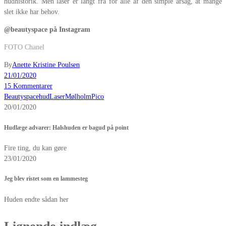
hudhistorik. Men laser er langt fra for alle af den simple årsag, at mange
slet ikke har behov.
@beautyspace på Instagram
FOTO Chanel
By
Anette Kristine Poulsen
21/01/2020
15 Kommentarer
Beautyspace
hud
Laser
Mølholm
Pico
20/01/2020
Hudlæge advarer: Halshuden er bagud på point
Fire ting, du kan gøre
23/01/2020
Jeg blev ristet som en lammesteg
Huden endte sådan her