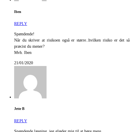
Iben
REPLY
Spændende!
Når du skriver at risikoen også er større..hvilken risiko er det så
præcist du mener?
Mvh. Iben
21/01/2020
Jette B
REPLY
Spændende læsning, jeg glæder mig til at høre mere.