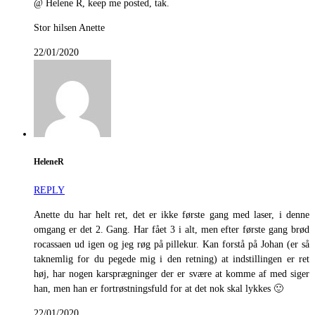
@ Helene R, keep me posted, tak.
Stor hilsen Anette
22/01/2020
HeleneR
REPLY
Anette du har helt ret, det er ikke første gang med laser, i denne
omgang er det 2. Gang. Har fået 3 i alt, men efter første gang brød
rocassaen ud igen og jeg røg på pillekur. Kan forstå på Johan (er så
taknemlig for du pegede mig i den retning) at indstillingen er ret
høj, har nogen karsprægninger der er svære at komme af med siger
han, men han er fortrøstningsfuld for at det nok skal lykkes 🙂
22/01/2020