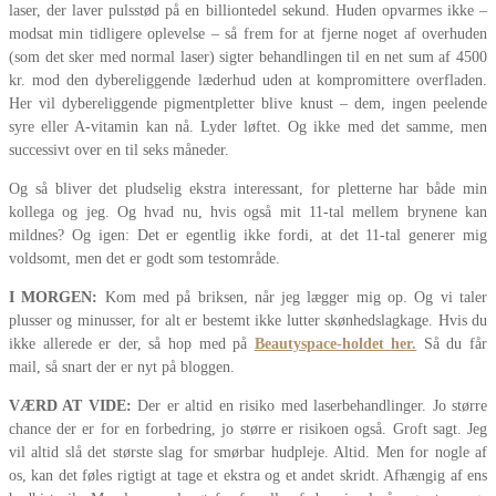
laser, der laver pulsstød på en billiontedel sekund. Huden opvarmes ikke –
modsat min tidligere oplevelse – så frem for at fjerne noget af overhuden
(som det sker med normal laser) sigter behandlingen til en net sum af 4500
kr. mod den dybereliggende læderhud uden at kompromittere overfladen.
Her vil dybereliggende pigmentpletter blive knust – dem, ingen peelende
syre eller A-vitamin kan nå. Lyder løftet. Og ikke med det samme, men
successivt over en til seks måneder.
Og så bliver det pludselig ekstra interessant, for pletterne har både min
kollega og jeg. Og hvad nu, hvis også mit 11-tal mellem brynene kan
mildnes? Og igen: Det er egentlig ikke fordi, at det 11-tal generer mig
voldsomt, men det er godt som testområde.
I MORGEN:
Kom med på briksen, når jeg lægger mig op. Og vi taler
plusser og minusser, for alt er bestemt ikke lutter skønhedslagkage. Hvis du
ikke allerede er der, så hop med på
Beautyspace-holdet her.
Så du får
mail, så snart der er nyt på bloggen.
VÆRD AT VIDE:
Der er altid en risiko med laserbehandlinger. Jo større
chance der er for en forbedring, jo større er risikoen også. Groft sagt. Jeg
vil altid slå det største slag for smørbar hudpleje. Altid. Men for nogle af
os, kan det føles rigtigt at tage et ekstra og et andet skridt. Afhængig af ens