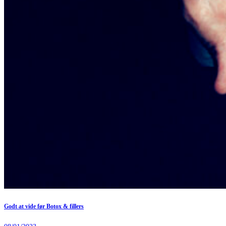
Godt at vide før Botox & fillers