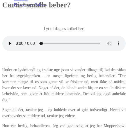
Curtis’ smalle læber?
Beautyspace Boksen
Lyt til dagens artikel her:
Under en lysbehandling i sidste uge (som vi vender tilbage til) lød det sådan
her fra sygeplejersken – en meget ligefrem og herlig behandler: ”Der
kommer mange til os som gerne vil se friskere ud, men ikke på måden,
hvor det ser lavet ud. Noget af det, de blandt andet får, er en smule diskret
læbefylde, som giver et lidt mildere udseende. Det vil jeg også anbefale
dig.”
Siger du det, tænkte jeg – og boblede over af grin indvendigt. Hvem vil
overhovedet se mildere ud, tænkte jeg videre.
Hun var herlig, behandleren. Jeg ved godt selv, at jeg har Muppetshow-