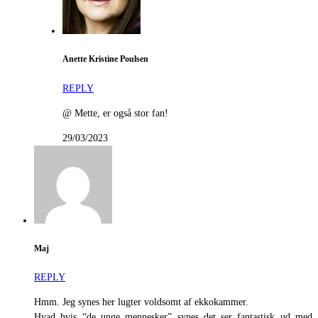
Anette Kristine Poulsen
REPLY
@ Mette, er også stor fan!
29/03/2023
Maj
REPLY
Hmm. Jeg synes her lugter voldsomt af ekkokammer.
Hvad hvis “de unge mennesker” synes det ser fantastisk ud med