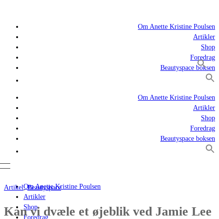
Om Anette Kristine Poulsen
Artikler
Shop
Foredrag
Beautyspace boksen
Om Anette Kristine Poulsen
Artikler
Shop
Foredrag
Beautyspace boksen
Om Anette Kristine Poulsen
Artikel
,
Beautyspace
Artikler
Shop
Kan vi dvæle et øjeblik ved Jamie Lee
Foredrag