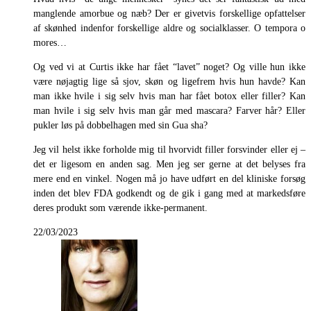
manglende amorbue og næb? Der er givetvis forskellige opfattelser
af skønhed indenfor forskellige aldre og socialklasser. O tempora o
mores…
Og ved vi at Curtis ikke har fået “lavet” noget? Og ville hun ikke
være nøjagtig lige så sjov, skøn og ligefrem hvis hun havde? Kan
man ikke hvile i sig selv hvis man har fået botox eller filler? Kan
man hvile i sig selv hvis man går med mascara? Farver hår? Eller
pukler løs på dobbelhagen med sin Gua sha?
Jeg vil helst ikke forholde mig til hvorvidt filler forsvinder eller ej –
det er ligesom en anden sag. Men jeg ser gerne at det belyses fra
mere end en vinkel. Nogen må jo have udført en del kliniske forsøg
inden det blev FDA godkendt og de gik i gang med at markedsføre
deres produkt som værende ikke-permanent.
22/03/2023