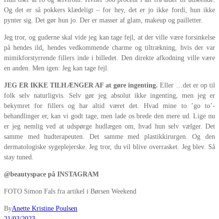
Og det er så pokkers klædeligt – for hey, det er jo ikke fordi, hun ikke
pynter sig. Det gør hun jo. Der er masser af glam, makeup og pailletter.
Jeg tror, og guderne skal vide jeg kan tage fejl, at der ville være forsinkelse
på hendes ild, hendes vedkommende charme og tiltrækning, hvis der var
mimikforstyrrende fillers inde i billedet. Den direkte afkodning ville være
en anden. Men igen: Jeg kan tage fejl.
JEG ER IKKE TILHÆNGER AF at gøre ingenting.
Eller …det er op til
folk selv naturligvis. Selv gør jeg absolut ikke ingenting, men jeg er
bekymret for fillers og har altid været det. Hvad mine to ’go to’-
behandlinger er, kan vi godt tage, men lade os brede den mere ud. Lige nu
er jeg nemlig ved at udspørge hudlægen om, hvad hun selv vælger. Det
samme med hudterapeuten. Det samme med plastikkirurgen. Og den
dermatologiske sygeplejerske. Jeg tror, du vil blive overrasket. Jeg blev. Så
stay tuned.
@beautyspace på INSTAGRAM
FOTO Simon Fals fra artikel i Børsen Weekend
By
Anette Kristine Poulsen
21/03/2023