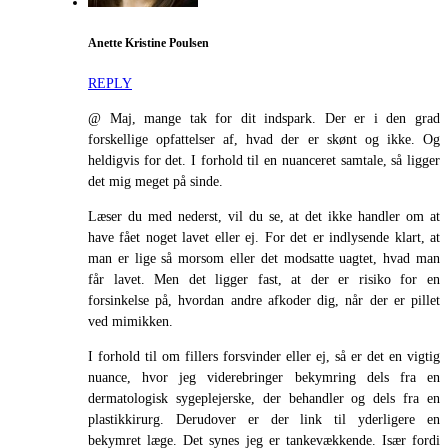
Anette Kristine Poulsen
REPLY
@ Maj, mange tak for dit indspark. Der er i den grad
forskellige opfattelser af, hvad der er skønt og ikke. Og
heldigvis for det. I forhold til en nuanceret samtale, så ligger
det mig meget på sinde.
Læser du med nederst, vil du se, at det ikke handler om at
have fået noget lavet eller ej. For det er indlysende klart, at
man er lige så morsom eller det modsatte uagtet, hvad man
får lavet. Men det ligger fast, at der er risiko for en
forsinkelse på, hvordan andre afkoder dig, når der er pillet
ved mimikken.
I forhold til om fillers forsvinder eller ej, så er det en vigtig
nuance, hvor jeg viderebringer bekymring dels fra en
dermatologisk sygeplejerske, der behandler og dels fra en
plastikkirurg. Derudover er der link til yderligere en
bekymret læge. Det synes jeg er tankevækkende. Især fordi