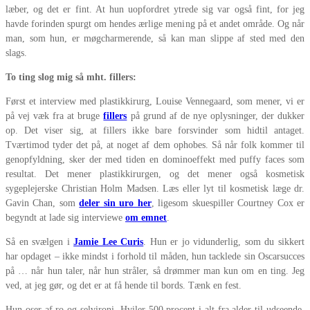
læber, og det er fint. At hun uopfordret ytrede sig var også fint, for jeg
havde forinden spurgt om hendes ærlige mening på et andet område. Og når
man, som hun, er møgcharmerende, så kan man slippe af sted med den
slags.
To ting slog mig så mht. fillers:
Først et interview med plastikkirurg, Louise Vennegaard, som mener, vi er
på vej væk fra at bruge
fillers
på grund af de nye oplysninger, der dukker
op. Det viser sig, at fillers ikke bare forsvinder som hidtil antaget.
Tværtimod tyder det på, at noget af dem ophobes. Så når folk kommer til
genopfyldning, sker der med tiden en dominoeffekt med puffy faces som
resultat. Det mener plastikkirurgen, og det mener også kosmetisk
sygeplejerske Christian Holm Madsen. Læs eller lyt til kosmetisk læge dr.
Gavin Chan, som
deler sin uro her
, ligesom skuespiller Courtney Cox er
begyndt at lade sig interviewe
om emnet
.
Så en svælgen i
Jamie Lee Curis
. Hun er jo vidunderlig, som du sikkert
har opdaget – ikke mindst i forhold til måden, hun tacklede sin Oscarsucces
på … når hun taler, når hun stråler, så drømmer man kun om en ting. Jeg
ved, at jeg gør, og det er at få hende til bords. Tænk en fest.
Hun oser af ro og selvironi. Hviler 500 procent i alt fra alder til udseende.