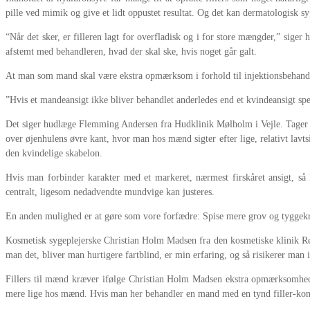
pille ved mimik og give et lidt oppustet resultat. Og det kan dermatologisk 
“Når det sker, er filleren lagt for overfladisk og i for store mængder,” siger
afstemt med behandleren, hvad der skal ske, hvis noget går galt.
At man som mand skal være ekstra opmærksom i forhold til injektionsbehandli
”Hvis et mandeansigt ikke bliver behandlet anderledes end et kvindeansigt spec
Det siger hudlæge Flemming Andersen fra Hudklinik Mølholm i Vejle. Tager vi
over øjenhulens øvre kant, hvor man hos mænd sigter efter lige, relativt la
den kvindelige skabelon.
Hvis man forbinder karakter med et markeret, nærmest firskåret ansigt, så 
centralt, ligesom nedadvendte mundvige kan justeres.
En anden mulighed er at gøre som vore forfædre: Spise mere grov og tyggek
Kosmetisk sygeplejerske Christian Holm Madsen fra den kosmetiske klinik Ret
man det, bliver man hurtigere fartblind, er min erfaring, og så risikerer man i
Fillers til mænd kræver ifølge Christian Holm Madsen ekstra opmærksomhed.
mere lige hos mænd. Hvis man her behandler en mand med en tynd filler-konsis