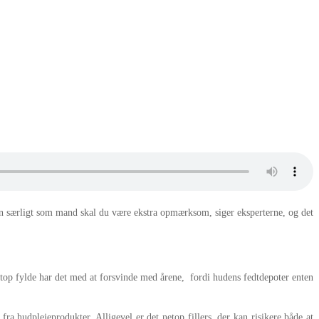
n særligt som mand skal du være ekstra opmærksom, siger eksperterne, og det
 netop fylde har det med at forsvinde med årene, fordi hudens fedtdepoter enten
ra hudplejeprodukter. Alligevel er det netop fillers, der kan risikere både at