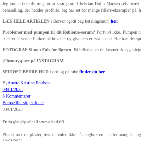
Jeg kunne ikke dy mig for at spørge om Christian Holm Madsen selv benytter
behandling, der hedder profhilo. Jeg har set for mange fillers-eksempler på, hv
LÆS HELE ARTIKLEN
i Børsen (godt bag betalingsmur)
her
.
Problemer med pumpen til dit Rebiome-serum?
Fortvivl ikke. Pumpen har
trick er at vende flasken på hovedet og give den et ryst nedad. Her kan det spru
FOTOGRAF Simon Fals for Børsen.
På billedet ser du kosmetisk sygeple
@beautyspace på INSTAGRAM
SERIØST BEDRE HUD
i ord og på tube
finder du her
By
Anette Kristine Poulsen
08/01/2023
8 Kommentarer
Botox
Fillers
Injektioner
03/01/2023
Er du gået glip af de 5 seneste hud-fif?
Plus et tocifret plaster, hvis du enten ikke når bogboksen ... eller mangler nog