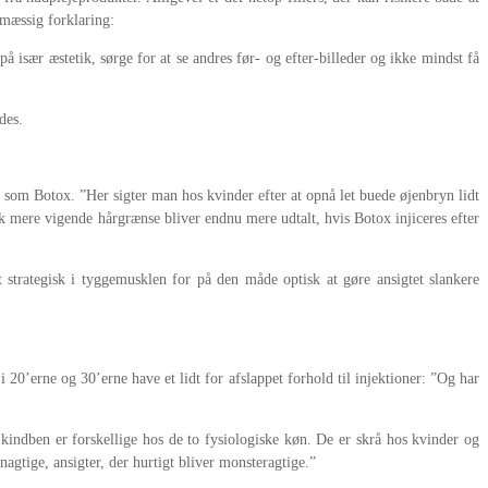
smæssig forklaring:
å især æstetik, sørge for at se andres før- og efter-billeder og ikke mindst få
des.
som Botox. ”Her sigter man hos kvinder efter at opnå let buede øjenbryn lidt
 mere vigende hårgrænse bliver endnu mere udtalt, hvis Botox injiceres efter
 strategisk i tyggemusklen for på den måde optisk at gøre ansigtet slankere
’erne og 30’erne have et lidt for afslappet forhold til injektioner: ”Og har
ndben er forskellige hos de to fysiologiske køn. De er skrå hos kvinder og
gtige, ansigter, der hurtigt bliver monsteragtige.”