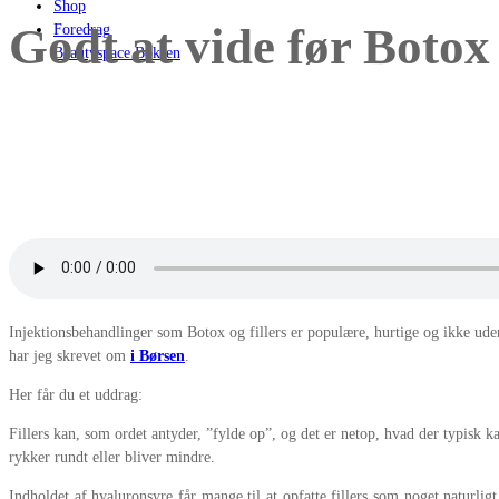
Shop
Godt at vide før Botox 
Foredrag
Beautyspace Boksen
Injektionsbehandlinger som Botox og fillers er populære, hurtige og ikke uden 
har jeg skrevet om
i Børsen
.
Her får du et uddrag:
Fillers kan, som ordet antyder, ”fylde op”, og det er netop, hvad der typisk k
rykker rundt eller bliver mindre.
Indholdet af hyaluronsyre får mange til at opfatte fillers som noget naturlig