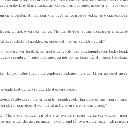
sygeplejerske Else Marie Lissau genkende, men hun siger, at der er en håndværk
 hun og anbefaler, at man som klient gør sit forarbejde ved at være opmærksom p
nger, vil nok overraske mange. Men det skyldes, at mænds ansigter er anderle
ifikt i forhold til injektioner, ender det med en kønsløs hybrid.”
 panderynker først, så behandles de typisk med botulinumtoksin, bedre kendt 
vtsiddende øjenbryn,” siger hudlægen og gør opmærksom på, at mænds fysiologisk
kan Botox ifølge Flemming Andersen bidrage, hvis det bliver injiceret meget
rævende kost og derved udvikle stærkere kæber.
ouch i København maner også til forsigtighed. Han oplever især yngre mænd i 20
 en alt for ung alder at komme til at ligne en fra en anden planet.”
 ”Mænd som kvinder går ofte efter skarpere, mere markerede kindben, men ki
tens, ender det galt på måden, hvor mænd får oval-runde, sådan lidt marcipana