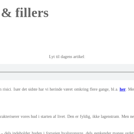
& fillers
Lyt til dagens artikel:
risici. Især det sidste har vi herinde været omkring flere gange, bl.a.
her
. Me
arakteriserer vores hud i starten af livet. Den er fyldig, ikke lagenstram. Men
t – dels indeholder huden i forvejen hyaluronsyre, dels genkender mange ordet f