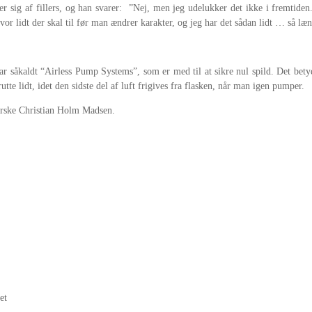
 sig af fillers, og han svarer: ”Nej, men jeg udelukker det ikke i fremtide
or lidt der skal til før man ændrer karakter, og jeg har det sådan lidt … så læn
 såkaldt “Airless Pump Systems”, som er med til at sikre nul spild. Det betyd
tte lidt, idet den sidste del af luft frigives fra flasken, når man igen pumper.
jerske Christian Holm Madsen.
et