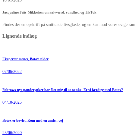
10/01/2023
Jacqueline Friis-Mikkelsen om selvværd, sundhed og TikTok
Findes der en opskrift på smittende livsglæde, og en kur mod vores evige sa
Lignende indlæg
Eksperter mener, Botox ælder
07/06/2022
Paltrows nye panderynker har fået mig til at tænke: Er vi færdige med Botox?
04/10/2025
Botox er bøvlet. Kom med en anden vej
25/06/2020