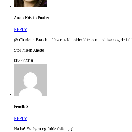
Anette Kristine Poulsen
REPLY
@ Charlotte Baasch – I hvert fald holder klichéen med børn og de fulde 
Stor hilsen Anette
08/05/2016
Pernille S
REPLY
Ha ha! Fra børn og fulde folk…;-))