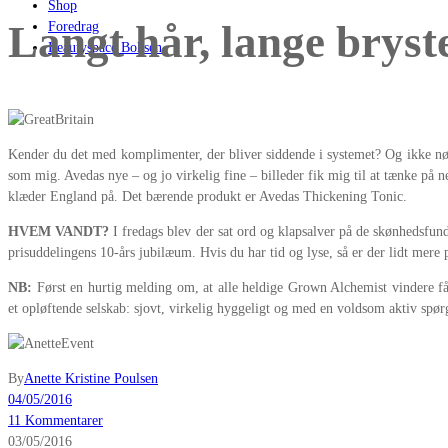
Shop
Langt hår, lange bryst
Foredrag
Beautyspace Boksen
Kender du det med komplimenter, der bliver siddende i systemet? Og ikke nød
som mig. Avedas nye – og jo virkelig fine – billeder fik mig til at tænke på
klæder England på. Det bærende produkt er Avedas Thickening Tonic.
HVEM VANDT?
I fredags blev der sat ord og klapsalver på de skønhedsfun
prisuddelingens 10-års jubilæum. Hvis du har tid og lyse, så er der lidt mer
NB:
Først en hurtig melding om, at alle heldige Grown Alchemist vindere får 
et opløftende selskab: sjovt, virkelig hyggeligt og med en voldsom aktiv spørge
By
Anette Kristine Poulsen
04/05/2016
11 Kommentarer
03/05/2016