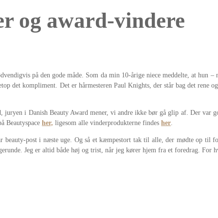
er og award-vindere
vendigvis på den gode måde. Som da min 10-årige niece meddelte, at hun – når 
 netop det kompliment. Det er hårmesteren Paul Knights, der står bag det rene
d, juryen i Danish Beauty Award mener, vi andre ikke bør gå glip af. Der var 
e på Beautyspace
her,
ligesom alle vinderprodukterne findes
her
.
beauty-post i næste uge. Og så et kæmpestort tak til alle, der mødte op til fo
runde. Jeg er altid både høj og trist, når jeg kører hjem fra et foredrag. For h