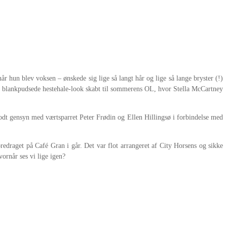
hun blev voksen – ønskede sig lige så langt hår og lige så lange bryster (!)
 og blankpudsede hestehale-look skabt til sommerens OL, hvor Stella McCartney
godt gensyn med værtsparret Peter Frødin og Ellen Hillingsø i forbindelse med
redraget på Café Gran i går. Det var flot arrangeret af City Horsens og sikke
vornår ses vi lige igen?