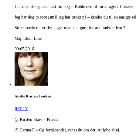
Har med stor glæde læst fin bog .. Købte den til foredraget i Horsens .
Jeg har dog to spørgsmål jeg har tænkt på – kender du til en ansigts se
Strækmærker – er der noget man kan gøre for at mindske dem ?
Maj hilsen Line
09/05/2016
Anette Kristine Poulsen
REPLY
@ Kirsten Skov – Præcis
@ Carina F – Og forhåbentlig synes du om det. At løbe altså.