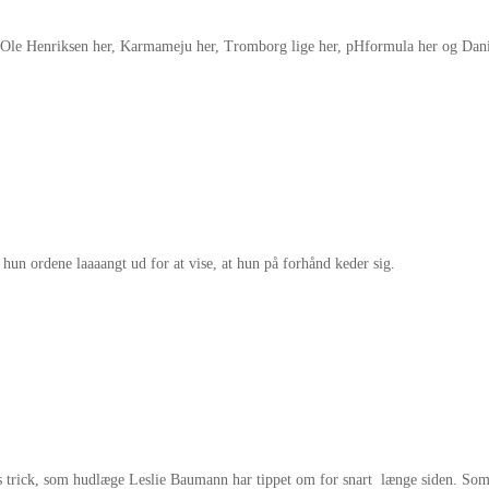
 til Ole Henriksen her, Karmameju her, Tromborg lige her, pHformula her og Da
r hun ordene laaaangt ud for at vise, at hun på forhånd keder sig.
gs trick, som hudlæge Leslie Baumann har tippet om for snart længe siden. Som