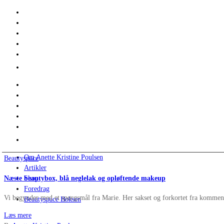
Om Anette Kristine Poulsen
Beautyspace
Artikler
Næste beautybox, blå neglelak og opløftende makeup
Shop
Foredrag
Vi begynder med et spørgsmål fra Marie. Her sakset og forkortet fra kommenta
Beautyspace Boksen
Læs mere