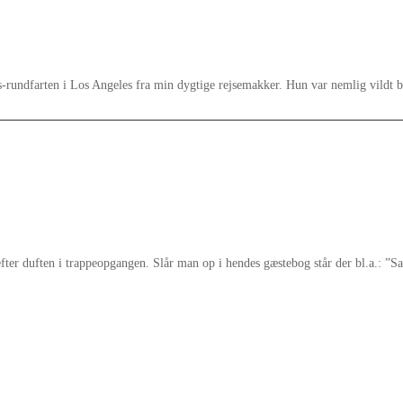
rundfarten i Los Angeles fra min dygtige rejsemakker. Hun var nemlig vildt beg
er duften i trappeopgangen. Slår man op i hendes gæstebog står der bl.a.: ”S