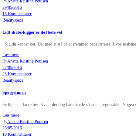
By
Anette Kristine Poulsen
29/05/2016
15 Kommentarer
Beautyspace
Lidt skabs-kigger er de fleste vel
Sig du kender det. Dét med at stå på et fremmed badeværelse. Hvor skabene ka
Læs mere
By
Anette Kristine Poulsen
27/05/2016
23 Kommentarer
Beautyspace
Spørgetimen
Se lige den farve her. Hvem der dog bare havde sådan en regnfrakke. Nogen skr
Læs mere
By
Anette Kristine Poulsen
26/05/2016
19 Kommentarer