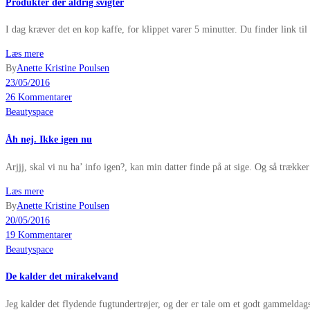
Produkter der aldrig svigter
I dag kræver det en kop kaffe, for klippet varer 5 minutter. Du finder link
Læs mere
By
Anette Kristine Poulsen
23/05/2016
26 Kommentarer
Beautyspace
Åh nej. Ikke igen nu
Arjjj, skal vi nu ha’ info igen?, kan min datter finde på at sige. Og så trække
Læs mere
By
Anette Kristine Poulsen
20/05/2016
19 Kommentarer
Beautyspace
De kalder det mirakelvand
Jeg kalder det flydende fugtundertrøjer, og der er tale om et godt gammelda