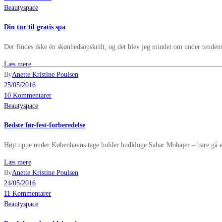
Beautyspace
Din tur til gratis spa
Der findes ikke én skønhedsopskrift, og det blev jeg mindet om under tendens-
Læs mere
By
Anette Kristine Poulsen
25/05/2016
10 Kommentarer
Beautyspace
Bedste før-fest-forberedelse
Højt oppe under Københavns tage holder hudkloge Sahar Mohajer – bare gå eft
Læs mere
By
Anette Kristine Poulsen
24/05/2016
11 Kommentarer
Beautyspace