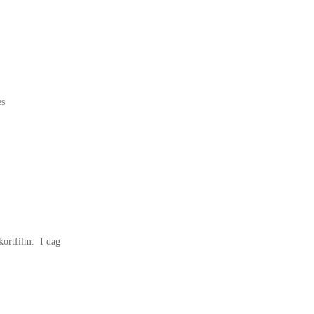
es
 kortfilm. I dag