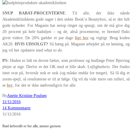
SNUP RABAT-PROCENTERNE
: Til alle, der ikke nåede
Akademiklinikkens gode sager i den sidste Book’n Beautybox, så er der lidt
gode nyheder. For Magasin har netop ringet og spurgt, om de må give dig
20 procent på hele baduljen – og de, altså procenterne, er hermed fluks
givet videre. De 20% gælder et par dage
lige her
og vigtigt: Brug koden
AK20.
HVIS UDSOLGT?
Så hæng på. Magasin arbejder på en løsning, og
jeg vil her opdatere med
what to do
.
PS:
Huden er lidt en doven fætter, som professor og hudlæge Peter Bjerring
plejer at sige. Derfor er det OK med et lille skub. Lejlighedsvis. Der findes
intet svar på, hvornår nok er nok (og måske endda for meget). Så få dig et
zoom-spejl, så resultaterne er til at følge. Og vil du vide mere om rulleri, så
se
her
, for det er ikke nødvendigvis for alle.
By
Anette Kristine Poulsen
11/11/2016
14 Kommentarer
11/11/2016
Rød læbestift er for alle, mener guruen