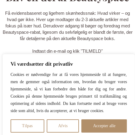
Få evidensbaseret og ligefrem skønhedssnak: Hvad virker – og
hvad gør ikke. Hver uge modtager du 2-3 aktuelle artikler med
fokus på især hud. Derudover adgang til bøger og foredrag med
Beautyspace-rabat, ligesom du selvfølgelig er blandt de første, der
får detaljerne på den aktuelle Beautyspace boks.
Indtast din e-mail og klik "TILMELD"
Vi værdsætter dit privatliv
TILMELD
Cookies er nødvendige for at få vores hjemmeside til at fungere,
men de gemmer også information om, hvordan du bruger vores
Tak for din tilmelding - du er nu på
hjemmeside, så vi kan forbedre den både for dig og for andre.
listen! Tilføj gerne
Cookies på denne hjemmeside bruges primært til trafikmåling og
optimering af sidens indhold. Du kan fortsætte med at bruge vores
hello@beautyspace.dk til dine
side som altid, hvis du accepterer, at vi bruger cookies.
kontakter, så du er sikker på at
mails ikke går i spam.
Tilpas
Afvis
Accepter alle