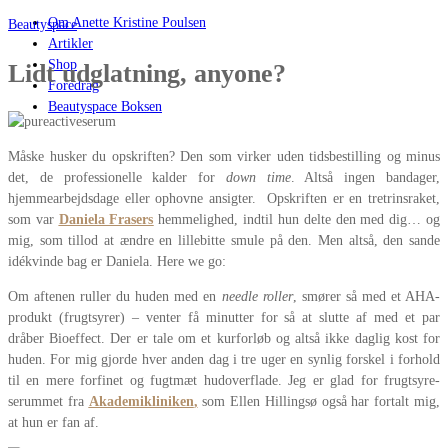
Om Anette Kristine Poulsen
Beautyspace
Artikler
Shop
Lidt udglatning, anyone?
Foredrag
Beautyspace Boksen
Måske husker du opskriften? Den som virker uden tidsbestilling og minus
det, de professionelle kalder for
down time
. Altså ingen bandager,
hjemmearbejdsdage eller ophovne ansigter. Opskriften er en tretrinsraket,
som var
Daniela Frasers
hemmelighed, indtil hun delte den med dig… og
mig, som tillod at ændre en lillebitte smule på den. Men altså, den sande
idékvinde bag er Daniela. Here we go:
Om aftenen ruller du huden med en
needle roller
, smører så med et AHA-
produkt (frugtsyrer) – venter få minutter for så at slutte af med et par
dråber Bioeffect. Der er tale om et kurforløb og altså ikke daglig kost for
huden. For mig gjorde hver anden dag i tre uger en synlig forskel i forhold
til en mere forfinet og fugtmæt hudoverflade. Jeg er glad for frugtsyre-
serummet fra
Akademikliniken
,
som Ellen Hillingsø også har fortalt mig,
at hun er fan af.