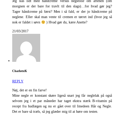
Jeg slås lidt med håndcreme versus negleolie om aftenen (om
morgnen er der bare for travlt til den slags)…for hvad gør jeg?
Tager håndcreme på først? Men i så fald, er der jo håndcreme på
neglene. Eller skal man vente til cremen er tørret ind (hvor jeg så
nok er faldet i søvn
) Hvad gør du, kære Anette?
21/03/2017
CharlotteK
REPLY
Nøj, det er en fin farve!
Mine negle er konstant skøre ligeså snart jeg får neglelak på også
selvom jeg i et par måneder har taget ekstra stærk B-vitamin på
recept fra hudlægen og nu er gået over til Imedeen Hår og Negle.
Det er bare så træls, så jeg glæder mig til at høre om testen.