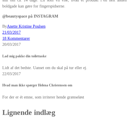
slut om ca. 14 dage. Én som vil vise, hvad et produkt i en helt anden
boldgade kan gøre for fingerspidserne.
@beautyspace på INSTAGRAM
By
Anette Kristine Poulsen
21/03/2017
18 Kommentarer
20/03/2017
Lad mig pakke din toilettaske
Lidt af det bedste. Uanset om du skal på tur eller ej.
22/03/2017
Hvad man ikke spørger Helena Christensen om
For der er ét emne, som irriterer hende grænseløst
Lignende indlæg