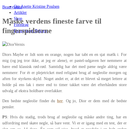
Om Anette Kristine Poulsen
Beautyspace
Artikler
Shop
Måske verdens fineste farve til
Foredrag
fingerspidserne
Beautyspace Boksen
Diors Maybe er lidt som en orange, nogen har tabt en en sjat mælk i. For
mig (og jeg tror ikke, at jeg er alene), er pastel-udgaven her nemmere at
bære end klassisk rød-rød. Samtidig har det med pæne negle aldrig være
nemmere: For ét er plejetricket med religiøst brug af negleolie morgen og
aften for styrkens skyld. Noget andet er, at det er blevet så meget lettere at
holde på ens lak i mere end to timer takket være det efterhånden store
udvalg af ekstra holdbare overlakker.
Den bedste negleolie finder du
her
. Og jo, Dior er dem med de bedste
pensler.
PS
: Hvis du stadig, trods brug af negleolie og måske andre ting, har en
udfordring med skøre negle, så bare vent. Vi er er igang med en test, der er