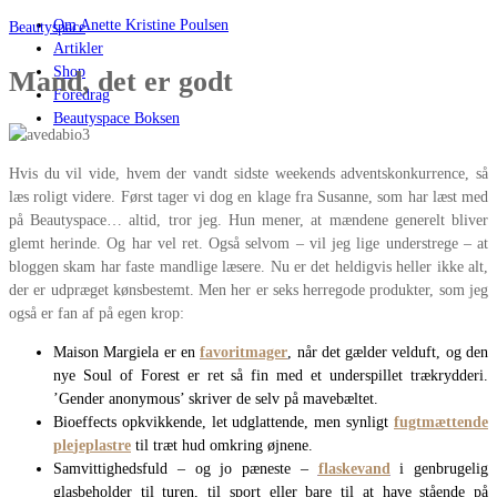
Om Anette Kristine Poulsen
Beautyspace
Artikler
Shop
Mand, det er godt
Foredrag
Beautyspace Boksen
Hvis du vil vide, hvem der vandt sidste weekends adventskonkurrence, så
læs roligt videre. Først tager vi dog en klage fra Susanne, som har læst med
på Beautyspace… altid, tror jeg. Hun mener, at mændene generelt bliver
glemt herinde. Og har vel ret. Også selvom – vil jeg lige understrege – at
bloggen skam har faste mandlige læsere. Nu er det heldigvis heller ikke alt,
der er udpræget kønsbestemt. Men her er seks herregode produkter, som jeg
også er fan af på egen krop:
Maison Margiela er en
favoritmager
, når det gælder velduft, og den
nye Soul of Forest er ret så fin med et underspillet trækrydderi.
’Gender anonymous’ skriver de selv på mavebæltet.
Bioeffects opkvikkende, let udglattende, men synligt
fugtmættende
ple
jeplastre
til træt hud omkring øjnene.
Samvittighedsfuld – og jo pæneste –
flaskevand
i genbrugelig
glasbeholder til turen, til sport eller bare til at have stående på