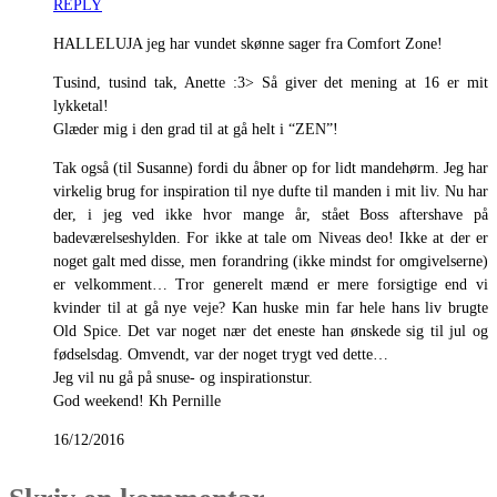
REPLY
HALLELUJA jeg har vundet skønne sager fra Comfort Zone!
Tusind, tusind tak, Anette :3> Så giver det mening at 16 er mit
lykketal!
Glæder mig i den grad til at gå helt i “ZEN”!
Tak også (til Susanne) fordi du åbner op for lidt mandehørm. Jeg har
virkelig brug for inspiration til nye dufte til manden i mit liv. Nu har
der, i jeg ved ikke hvor mange år, stået Boss aftershave på
badeværelseshylden. For ikke at tale om Niveas deo! Ikke at der er
noget galt med disse, men forandring (ikke mindst for omgivelserne)
er velkomment… Tror generelt mænd er mere forsigtige end vi
kvinder til at gå nye veje? Kan huske min far hele hans liv brugte
Old Spice. Det var noget nær det eneste han ønskede sig til jul og
fødselsdag. Omvendt, var der noget trygt ved dette…
Jeg vil nu gå på snuse- og inspirationstur.
God weekend! Kh Pernille
16/12/2016