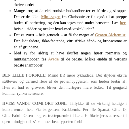
skrivebordet.
Mange tror, at de elektroniske hudtandbørster er hårde og skrappe.
Det er de ikke.
Mini-sagen
fra Clarisonic er fin også til at preppe
huden til barbering, og den kan tages med under bruseren. Læs
her
,
hvis du sidder og tænker hvad-med-vaskekluden?
Det er svært – helt generelt – at få for meget af
Grown Alchemist
.
Den lidt federe, ikke-fedtende, citrusfriske hånd- og kropscreme er
én af grundene.
Med ry for aldrig at have skuffet nogen hører rosmarin og
mintshampooen fra
Aveda
til de bedste. Måske endda til verdens
bedste shampooer.
DEN LILLE FORSKEL
: Mænd ER mere tykhudede. Det skyldes ekstra
støttevæv og dermed flere af de proteinbyggesten, som huden består af.
Hvis en hud er grovere, bliver den hurtigere mere fedtet. Til gengæld
kommer rynkerne senere.
HVEM VANDT COMFORT ZONE
: Tillykke til de virkelig heldige i
konkurrencen her: Pia Jørgensen, Krabbemis, Pernille Sparsø, Gitte D,
Gitte Fabrin Olsen – og en trøstepræmie til Lena H. Skriv jeres adresser til
open-mind@mail, så kommer beautyposten forbi.