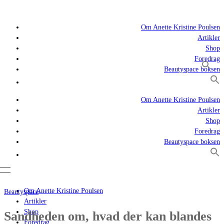
Om Anette Kristine Poulsen
Artikler
Shop
Foredrag
Beautyspace boksen
Om Anette Kristine Poulsen
Artikler
Shop
Foredrag
Beautyspace boksen
Om Anette Kristine Poulsen
Beautyspace
Artikler
Shop
Sandheden om, hvad der kan blandes
Foredrag