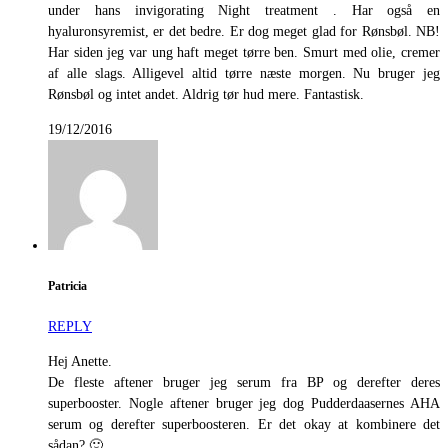
under hans invigorating Night treatment . Har også en
hyaluronsyremist, er det bedre. Er dog meget glad for Rønsbøl. NB!
Har siden jeg var ung haft meget tørre ben. Smurt med olie, cremer
af alle slags. Alligevel altid tørre næste morgen. Nu bruger jeg
Rønsbøl og intet andet. Aldrig tør hud mere. Fantastisk.
19/12/2016
Patricia
REPLY
Hej Anette.
De fleste aftener bruger jeg serum fra BP og derefter deres
superbooster. Nogle aftener bruger jeg dog Pudderdaasernes AHA
serum og derefter superboosteren. Er det okay at kombinere det
sådan? 🙂