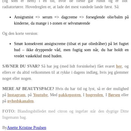
(og som er nem) i en tid, hvor de fleste går rundt og er lidt
radiatortørre. Hovedreglen er, at lade det mest vandede lande først. Så:
Ansigtsmist => serum => dagcreme => forseglende olie/balm på
kinderne, da mange i t-zonen er selvsmørende
Og den korte version:
Smør konsekvent ansigtscreme (tilsat et par oliedråber) på let fugtet
hud – ikke dryppende våd, men fugtig som når, du har holdt en
vredet vaskeklud mod huden.
SAVNER DU SVAR?
Så har jeg (med lidt forsinkelse) fået svaret
her
, og
ellers er du altid velkommen til at rykke i dagens indlæg, hvis jeg glemmer
noget eller nogen.
MERE AF BEAUTYSPACE?
Hvis du har tid og lyst, så er der mulighed
på
Instagram
, på
Youtube
, Med
pakkeposten
, I
bogreolen
, I
Børsen
eller
på
nyhedskanalen
.
FOTO:
Blandingsbilledet med citron og ingefær står den dygtige Ditte
Ingemann bag.
By
Anette Kristine Poulsen