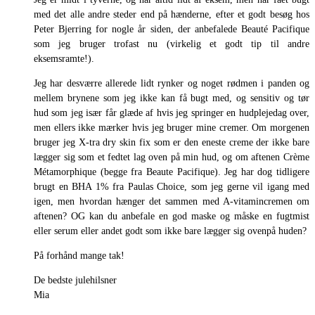
med det alle andre steder end på hænderne, efter et godt besøg hos
Peter Bjerring for nogle år siden, der anbefalede Beauté Pacifique
som jeg bruger trofast nu (virkelig et godt tip til andre
eksemsramte!).
Jeg har desværre allerede lidt rynker og noget rødmen i panden og
mellem brynene som jeg ikke kan få bugt med, og sensitiv og tør
hud som jeg især får glæde af hvis jeg springer en hudplejedag over,
men ellers ikke mærker hvis jeg bruger mine cremer. Om morgenen
bruger jeg X-tra dry skin fix som er den eneste creme der ikke bare
lægger sig som et fedtet lag oven på min hud, og om aftenen Crème
Métamorphique (begge fra Beaute Pacifique). Jeg har dog tidligere
brugt en BHA 1% fra Paulas Choice, som jeg gerne vil igang med
igen, men hvordan hænger det sammen med A-vitamincremen om
aftenen? OG kan du anbefale en god maske og måske en fugtmist
eller serum eller andet godt som ikke bare lægger sig ovenpå huden?
På forhånd mange tak!
De bedste julehilsner
Mia