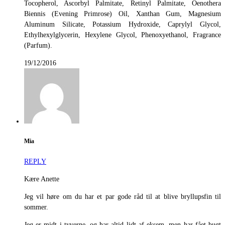
Tocopherol, Ascorbyl Palmitate, Retinyl Palmitate, Oenothera
Biennis (Evening Primrose) Oil, Xanthan Gum, Magnesium
Aluminum Silicate, Potassium Hydroxide, Caprylyl Glycol,
Ethylhexylglycerin, Hexylene Glycol, Phenoxyethanol, Fragrance
(Parfum).
19/12/2016
Mia
REPLY
Kære Anette
Jeg vil høre om du har et par gode råd til at blive bryllupsfin til
sommer.
Jeg er midt i tyverne, og har altid lidt af eksem, men har fået bugt