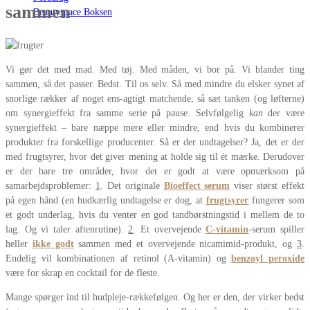
sammen
Beautyspace Boksen
Vi gør det med mad. Med tøj. Med måden, vi bor på. Vi blander ting
sammen, så det passer. Bedst. Til os selv. Så med mindre du elsker synet af
snorlige rækker af noget ens-agtigt matchende, så sæt tanken (og løfterne)
om synergieffekt fra samme serie på pause. Selvfølgelig
kan
der være
synergieffekt – bare næppe mere eller mindre, end hvis du kombinerer
produkter fra forskellige producenter. Så er der undtagelser? Ja, det er der
med frugtsyrer, hvor det giver mening at holde sig til ét mærke. Derudover
er der bare tre områder, hvor det er godt at være opmærksom på
samarbejdsproblemer:
1
. Det originale
Bioeffect serum
viser størst effekt
på egen hånd (en hudkærlig undtagelse er dog, at
frugtsyrer
fungerer som
et godt underlag, hvis du venter en god tandbørstningstid i mellem de to
lag. Og vi taler aftenrutine).
2
. Et overvejende
C-vitamin
-serum spiller
heller
ikke godt
sammen med et overvejende nicamimid-produkt, og
3
.
Endelig vil kombinationen af retinol (A-vitamin) og
benzoyl peroxide
være for skrap en cocktail for de fleste.
Mange spørger ind til hudpleje-rækkefølgen. Og her er den, der virker bedst