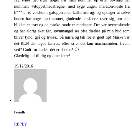
Jeg synes det siger noget når man kommer op efter søvnløs nat
nummer: #stoppetmedatregne, med syge unger, maraton-hoste fra
h***te, et voldsomt galopperende kaffeforbrug, og opdager at selve
huden har noget opstrammet, glødende, ensfarvet over sig, om end
blikket er træt og de mørke rande er markante. Det var overraskende
og har aldrig sket før, søvnmangel ses ofte direkte på min hud som
bliver tynd, grå og livløs.. Så hurra og tak for et godt tip! Måske var
det REN der lagde kanvas, eller så er det kun niacinamiden. Hvem
ved? Godt for huden-det er sikkert! 🙂
Glædelig jul til dig og dine kære!
19/12/2016
Pernille
REPLY