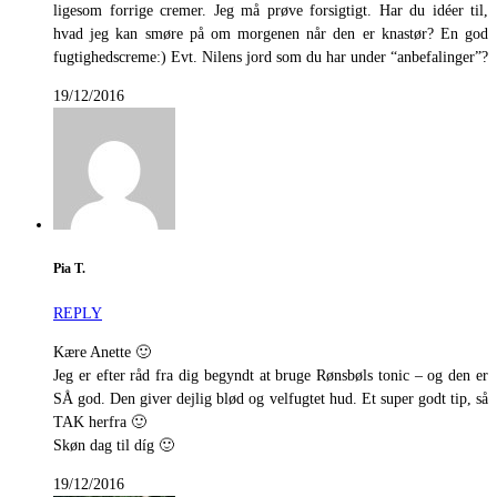
ligesom forrige cremer. Jeg må prøve forsigtigt. Har du idéer til,
hvad jeg kan smøre på om morgenen når den er knastør? En god
fugtighedscreme:) Evt. Nilens jord som du har under “anbefalinger”?
19/12/2016
Pia T.
REPLY
Kære Anette 🙂
Jeg er efter råd fra dig begyndt at bruge Rønsbøls tonic – og den er
SÅ god. Den giver dejlig blød og velfugtet hud. Et super godt tip, så
TAK herfra 🙂
Skøn dag til díg 🙂
19/12/2016