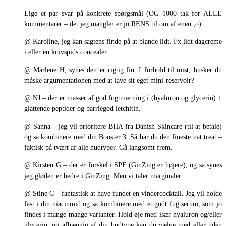
Lige et par svar på konkrete spørgsmål (OG 1000 tak for ALLE
kommentarer – det jeg mangler er jo RENS til om aftenen ;o) :
@ Karoline, jeg kan sagtens finde på at blande lidt. Fx lidt dagcreme
i eller en knivspids concealer.
@ Marlene H, synes den er rigtig fin. I forhold til mist, husker du
måske argumentationen med at lave sit eget mini-reservoir?
@ NJ – der er masser af god fugtmætning i (hyaluron og glycerin) +
glattende peptider og barriegod letchitin.
@ Sanna – jeg vil prioritere BHA fra Danish Skincare (til at betale)
og så kombinere med din Booster 3. Så har du den fineste nat treat –
faktisk på tvært af alle hudtyper. Gå langsomt frem.
@ Kirsten G – der er forskel i SPF (GinZing er højere), og så synes
jeg gløden er bedre i GinZing. Men vi taler marginaler.
@ Stine C – fantastisk at have fundet en vindercocktail. Jeg vil holde
fast i din niacinmid og så kombinere med et godt fugtserum, som jo
findes i mange mange varianter. Hold øje med især hyaluron og/eller
glycerin, og afhængig af din hudtype kan du vælge med eller uden