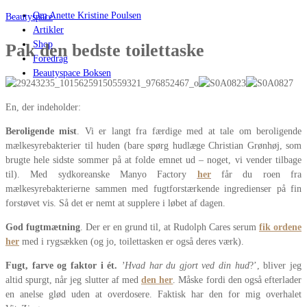
Om Anette Kristine Poulsen
Beautyspace
Artikler
Shop
Pak den bedste toilettaske
Foredrag
Beautyspace Boksen
En, der indeholder:
Beroligende mist
. Vi er langt fra færdige med at tale om beroligende
mælkesyrebakterier til huden (bare spørg hudlæge Christian Grønhøj, som
brugte hele sidste sommer på at folde emnet ud – noget, vi vender tilbage
til). Med sydkoreanske Manyo Factory
her
får du roen fra
mælkesyrebakterierne sammen med fugtforstærkende ingredienser på fin
forstøvet vis. Så det er nemt at supplere i løbet af dagen.
God fugtmætning
. Der er en grund til, at Rudolph Cares serum
fik ordene
her
med i rygsækken (og jo, toilettasken er også deres værk).
Fugt, farve og faktor i ét.
’Hvad har du gjort ved din hud
?’, bliver jeg
altid spurgt, når jeg slutter af med
den her
. Måske fordi den også efterlader
en anelse glød uden at overdosere. Faktisk har den for mig overhalet