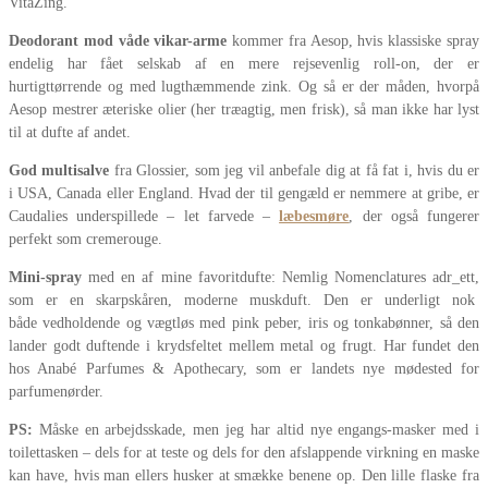
VitaZing.
Deodorant mod våde vikar-arme
kommer fra Aesop, hvis klassiske spray
endelig har fået selskab af en mere rejsevenlig roll-on, der er
hurtigttørrende og med lugthæmmende zink. Og så er der måden, hvorpå
Aesop mestrer æteriske olier (her træagtig, men frisk), så man ikke har lyst
til at dufte af andet.
God multisalve
fra Glossier, som jeg vil anbefale dig at få fat i, hvis du er
i USA, Canada eller England. Hvad der til gengæld er nemmere at gribe, er
Caudalies underspillede – let farvede –
læbesmøre
, der også fungerer
perfekt som cremerouge.
Mini-spray
med en af mine favoritdufte: Nemlig Nomenclatures adr_ett,
som er en skarpskåren, moderne muskduft. Den er underligt nok
både vedholdende og vægtløs med pink peber, iris og tonkabønner, så den
lander godt duftende i krydsfeltet mellem metal og frugt. Har fundet den
hos Anabé Parfumes & Apothecary, som er landets nye mødested for
parfumenørder.
PS:
Måske en arbejdsskade, men jeg har altid nye engangs-masker med i
toilettasken – dels for at teste og dels for den afslappende virkning en maske
kan have, hvis man ellers husker at smække benene op. Den lille flaske fra