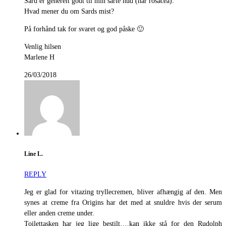
Sard er generelt godt til min sarte hud (har rosacea).
Hvad mener du om Sards mist?
På forhånd tak for svaret og god påske 🙂
Venlig hilsen
Marlene H
26/03/2018
Line L.
REPLY
Jeg er glad for vitazing tryllecremen, bliver afhængig af den. Men
synes at creme fra Origins har det med at snuldre hvis der serum
eller anden creme under.
Toilettasken har jeg lige bestilt….kan ikke stå for den Rudolph