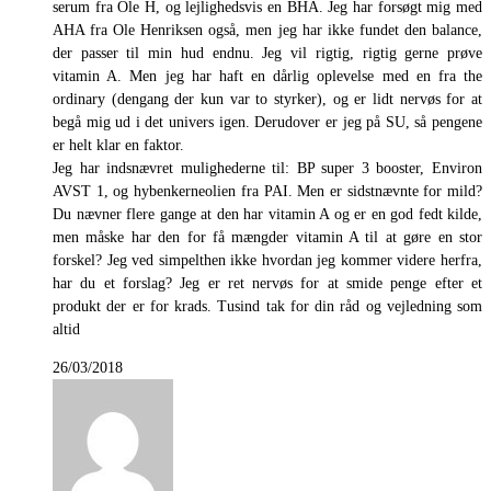
serum fra Ole H, og lejlighedsvis en BHA. Jeg har forsøgt mig med
AHA fra Ole Henriksen også, men jeg har ikke fundet den balance,
der passer til min hud endnu. Jeg vil rigtig, rigtig gerne prøve
vitamin A. Men jeg har haft en dårlig oplevelse med en fra the
ordinary (dengang der kun var to styrker), og er lidt nervøs for at
begå mig ud i det univers igen. Derudover er jeg på SU, så pengene
er helt klar en faktor.
Jeg har indsnævret mulighederne til: BP super 3 booster, Environ
AVST 1, og hybenkerneolien fra PAI. Men er sidstnævnte for mild?
Du nævner flere gange at den har vitamin A og er en god fedt kilde,
men måske har den for få mængder vitamin A til at gøre en stor
forskel? Jeg ved simpelthen ikke hvordan jeg kommer videre herfra,
har du et forslag? Jeg er ret nervøs for at smide penge efter et
produkt der er for krads. Tusind tak for din råd og vejledning som
altid
26/03/2018