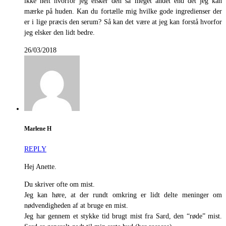
ikke helt hvorfor jeg elsker den så meget andet end det jeg kan
mærke på huden. Kan du fortælle mig hvilke gode ingredienser der
er i lige præcis den serum? Så kan det være at jeg kan forstå hvorfor
jeg elsker den lidt bedre.
26/03/2018
Marlene H
REPLY
Hej Anette.
Du skriver ofte om mist.
Jeg kan høre, at der rundt omkring er lidt delte meninger om
nødvendigheden af at bruge en mist.
Jeg har gennem et stykke tid brugt mist fra Sard, den “røde” mist.