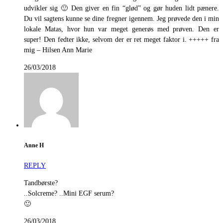
udvikler sig 🙂 Den giver en fin “glød” og gør huden lidt pænere.
Du vil sagtens kunne se dine fregner igennem. Jeg prøvede den i min
lokale Matas, hvor hun var meget generøs med prøven. Den er
super! Den fedter ikke, selvom der er ret meget faktor i. +++++ fra
mig – Hilsen Ann Marie
26/03/2018
Anne H
REPLY
Tandbørste?
..Solcreme? ..Mini EGF serum?
🙂
26/03/2018