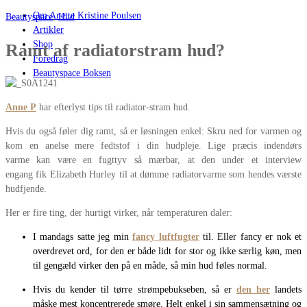
Om Anette Kristine Poulsen
Beautyspace
,
Hud
Artikler
Shop
Ramt af radiatorstram hud?
Foredrag
Beautyspace Boksen
Anne P
har efterlyst tips til radiator-stram hud.
Hvis du også føler dig ramt, så er løsningen enkel: Skru ned for varmen og
kom en anelse mere fedtstof i din hudpleje. Lige præcis indendørs
varme kan være en fugttyv så mærbar, at den under et interview
engang fik Elizabeth Hurley til at dømme radiatorvarme som hendes værste
hudfjende.
Her er fire ting, der hurtigt virker, når temperaturen daler:
I mandags satte jeg min
fancy luftfugter
til. Eller fancy er nok et
overdrevet ord, for den er både lidt for stor og ikke særlig køn, men
til gengæld virker den på en måde, så min hud føles normal.
Hvis du kender til tørre strømpebukseben, så er
den her
landets
måske mest koncentrerede smøre. Helt enkel i sin sammensætning og