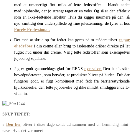
med et umanerligt fint miks af lette fedtstoffer – blandt andet
med jojobaolie, der jo strengt taget er en voks. Og så er den effektiv
som en ikke-fedtende læbekur. Hvis du kigger nærmere på den, så
nyd samtidig den underspillede og fine julestemning, de fyrer af hos
Purely Professional
.
Det med at skrue op for fedtet kan gøres på to måder: tilsæt
et par
oliedråber
i din creme eller brug to isolerende dråber direkte på let
fugtet hud under din creme. Vælg lette fedtstoffer som eksempelvis
jojoba og squalane.
Jeg er godt gammeldags glad for RENS
nye salve.
Den har bestået
hovedpudetesten, som betyder, at produktet bliver på huden. Dét der
fungerer godt, er fugt kombineret med fedt fra barrierestyrkende
hjulkroneolie, den lette jojoba-olie og ikke mindst smidiggørende E-
vitamin.
SNUP TIPPET:
#
Den her
bliver i disse dage sendt ud sammen med en hemmelig mini-
gave. Hvis det var noget.