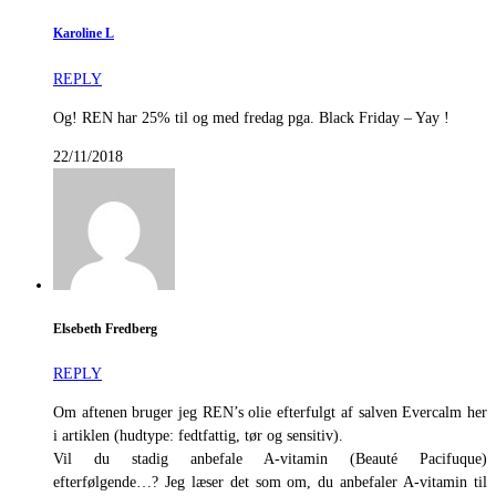
Karoline L
REPLY
Og! REN har 25% til og med fredag pga. Black Friday – Yay !
22/11/2018
Elsebeth Fredberg
REPLY
Om aftenen bruger jeg REN’s olie efterfulgt af salven Evercalm her
i artiklen (hudtype: fedtfattig, tør og sensitiv).
Vil du stadig anbefale A-vitamin (Beauté Pacifuque)
efterfølgende…? Jeg læser det som om, du anbefaler A-vitamin til