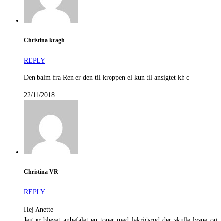
Christina kragh
REPLY
Den balm fra Ren er den til kroppen el kun til ansigtet kh c
22/11/2018
Christina VR
REPLY
Hej Anette
Jeg er blevet anbefalet en toner med lakridsrod der skulle lysne og