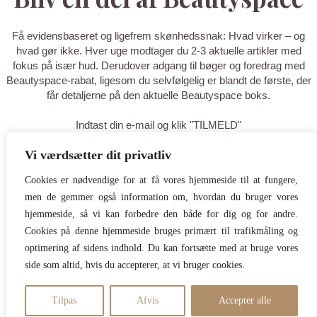
Få evidensbaseret og ligefrem skønhedssnak: Hvad virker – og
hvad gør ikke. Hver uge modtager du 2-3 aktuelle artikler med
fokus på især hud. Derudover adgang til bøger og foredrag med
Beautyspace-rabat, ligesom du selvfølgelig er blandt de første, der
får detaljerne på den aktuelle Beautyspace boks.
Indtast din e-mail og klik "TILMELD"
Vi værdsætter dit privatliv
TILMELD
Cookies er nødvendige for at få vores hjemmeside til at fungere,
men de gemmer også information om, hvordan du bruger vores
Tak for din tilmelding - du er nu på
hjemmeside, så vi kan forbedre den både for dig og for andre.
listen! Tilføj gerne
Cookies på denne hjemmeside bruges primært til trafikmåling og
optimering af sidens indhold. Du kan fortsætte med at bruge vores
hello@beautyspace.dk til dine
side som altid, hvis du accepterer, at vi bruger cookies.
kontakter, så du er sikker på at
mails ikke går i spam.
Tilpas
Afvis
Accepter alle