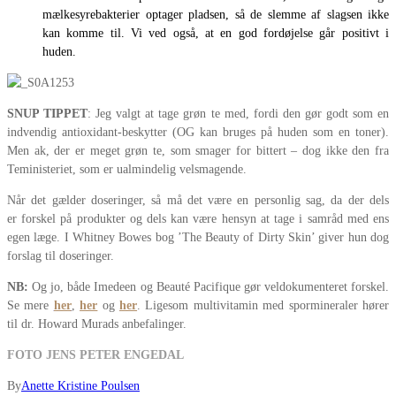
mælkesyrebakterier optager pladsen, så de slemme af slagsen ikke
kan komme til. Vi ved også, at en god fordøjelse går positivt i
huden.
SNUP TIPPET
: Jeg valgt at tage grøn te med, fordi den gør godt som en
indvendig antioxidant-beskytter (OG kan bruges på huden som en toner).
Men ak, der er meget grøn te, som smager for bittert – dog ikke den fra
Teministeriet, som er ualmindelig velsmagende.
Når det gælder doseringer, så må det være en personlig sag, da der dels
er forskel på produkter og dels kan være hensyn at tage i samråd med ens
egen læge. I Whitney Bowes bog ’The Beauty of Dirty Skin’ giver hun dog
forslag til doseringer.
NB:
Og jo, både Imedeen og Beauté Pacifique gør veldokumenteret forskel.
Se mere
her
,
her
og
her
. Ligesom multivitamin med spormineraler hører
til dr. Howard Murads anbefalinger.
FOTO JENS PETER ENGEDAL
By
Anette Kristine Poulsen