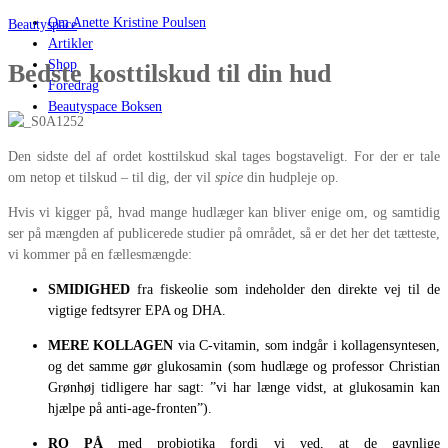
Om Anette Kristine Poulsen
Beautyspace
Artikler
Shop
Bedste kosttilskud til din hud
Foredrag
Beautyspace Boksen
Den sidste del af ordet kosttilskud skal tages bogstaveligt. For der er tale
om netop et tilskud – til dig, der vil
spice
din hudpleje op.
Hvis vi kigger på, hvad mange hudlæger kan bliver enige om, og samtidig
ser på mængden af publicerede studier på området, så er det her det tætteste,
vi kommer på en fællesmængde:
SMIDIGHED
fra fiskeolie som indeholder den direkte vej til de
vigtige fedtsyrer EPA og DHA.
MERE KOLLAGEN
via C-vitamin, som indgår i kollagensyntesen,
og det samme gør glukosamin (som hudlæge og professor Christian
Grønhøj tidligere har sagt: ”vi har længe vidst, at glukosamin kan
hjælpe på anti-age-fronten”).
RO PÅ
med probiotika fordi vi ved, at de gavnlige