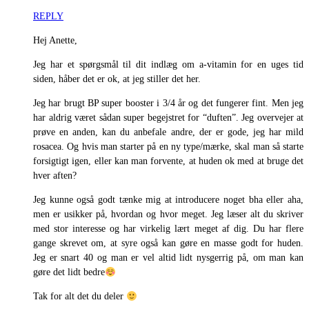
REPLY
Hej Anette,
Jeg har et spørgsmål til dit indlæg om a-vitamin for en uges tid
siden, håber det er ok, at jeg stiller det her.
Jeg har brugt BP super booster i 3/4 år og det fungerer fint. Men jeg
har aldrig været sådan super begejstret for “duften”. Jeg overvejer at
prøve en anden, kan du anbefale andre, der er gode, jeg har mild
rosacea. Og hvis man starter på en ny type/mærke, skal man så starte
forsigtigt igen, eller kan man forvente, at huden ok med at bruge det
hver aften?
Jeg kunne også godt tænke mig at introducere noget bha eller aha,
men er usikker på, hvordan og hvor meget. Jeg læser alt du skriver
med stor interesse og har virkelig lært meget af dig. Du har flere
gange skrevet om, at syre også kan gøre en masse godt for huden.
Jeg er snart 40 og man er vel altid lidt nysgerrig på, om man kan
gøre det lidt bedre
Tak for alt det du deler