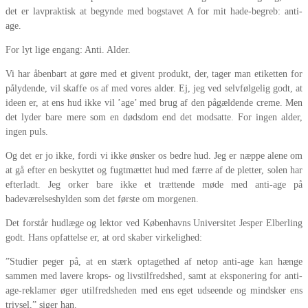
det er lavpraktisk at begynde med bogstavet A for mit hade-begreb: anti-
age.
For lyt lige engang: Anti. Alder.
Vi har åbenbart at gøre med et givent produkt, der, tager man etiketten for
pålydende, vil skaffe os af med vores alder. Ej, jeg ved selvfølgelig godt, at
ideen er, at ens hud ikke vil ’age’ med brug af den pågældende creme. Men
det lyder bare mere som en dødsdom end det modsatte. For ingen alder,
ingen puls.
Og det er jo ikke, fordi vi ikke ønsker os bedre hud. Jeg er næppe alene om
at gå efter en beskyttet og fugtmættet hud med færre af de pletter, solen har
efterladt. Jeg orker bare ikke et trættende møde med anti-age på
badeværelseshylden som det første om morgenen.
Det forstår hudlæge og lektor ved Københavns Universitet Jesper Elberling
godt. Hans opfattelse er, at ord skaber virkelighed:
”Studier peger på, at en stærk optagethed af netop anti-age kan hænge
sammen med lavere krops- og livstilfredshed, samt at eksponering for anti-
age-reklamer øger utilfredsheden med ens eget udseende og mindsker ens
trivsel,” siger han.