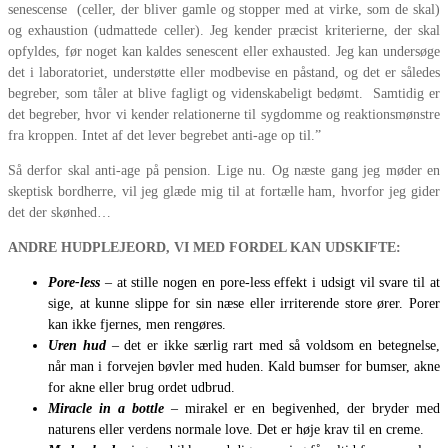
senescense (celler, der bliver gamle og stopper med at virke, som de skal)
og exhaustion (udmattede celler). Jeg kender præcist kriterierne, der skal
opfyldes, før noget kan kaldes senescent eller exhausted. Jeg kan undersøge
det i laboratoriet, understøtte eller modbevise en påstand, og det er således
begreber, som tåler at blive fagligt og videnskabeligt bedømt. Samtidig er
det begreber, hvor vi kender relationerne til sygdomme og reaktionsmønstre
fra kroppen. Intet af det lever begrebet anti-age op til.”
Så derfor skal anti-age på pension. Lige nu. Og næste gang jeg møder en
skeptisk bordherre, vil jeg glæde mig til at fortælle ham, hvorfor jeg gider
det der skønhed…
ANDRE HUDPLEJEORD, VI MED FORDEL KAN UDSKIFTE:
Pore-less
– at stille nogen en pore-less effekt i udsigt vil svare til at
sige, at kunne slippe for sin næse eller irriterende store ører. Porer
kan ikke fjernes, men rengøres.
Uren hud
– det er ikke særlig rart med så voldsom en betegnelse,
når man i forvejen bøvler med huden. Kald bumser for bumser, akne
for akne eller brug ordet udbrud.
Miracle in a bottle
– mirakel er en begivenhed, der bryder med
naturens eller verdens normale love. Det er høje krav til en creme.