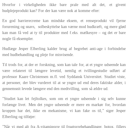
Hvorfor i virkeligheden ikke bare prale med alt det, et givent
hudplejeprodukt kan? For der kan være nok at komme efter:
En god barrierecreme kan mindske eksem, et renseprodukt vil fjerne
forurening og snavs, solbeskyttelse kan værne mod hudkræft, og mere glød
kan man få ved at ty til produkter med f.eks. mælkesyre – og det er bare
nogle få eksempler.
Hudlæge Jesper Elberling kalder brug af begrebet anti-age i forbindelse
med hudbehandling og pleje for misvisende.
Til trods for, at der er forskning, som kan tale for, at et yngre udseende kan
være relateret til længere levetid, nemlig et tvillingestudie udført af
professor Kaare Christensen m.fl. ved Syddansk Universitet. Studiet viste,
at personer, der blev vurderet til at se yngre ud end deres faktiske alder, i
gennemsnit levede længere end den medtvilling, som så ældre ud.
”Studiet kan let fejltolkes, som om et yngre udseende i sig selv kunne
forlænge livet. Men det yngre udseende er mere en markør for, hvordan
kroppen har det, ikke en mekanisme, vi kan fake os til,” siger Jesper
Elberling og tilføjer:
”Når vi med alt fra A-vitaminsyre til frugtsyrebehandlinger, botox, fillers