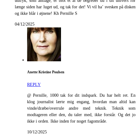
udtryk, som antiage, er blot et af de begreber du i dit univers for
længe siden har luget ud, og tak for det! Vi vil ha’ svesken på disken
og ikke blår i øjnene! Kh Pernille S
04/12/2025
Anette Kristine Poulsen
REPLY
@ Pernille, 1000 tak for dit indspark. Du har helt ret. En
klog journalist lærte mig engang, hvordan man altid kan
vinde/dræbe/overrule andre med teknik. Teknik som
modtageren eller den, du taler med, ikke forstår. Og det jo
ikke i orden. Ikke inden for noget fagområde.
10/12/2025