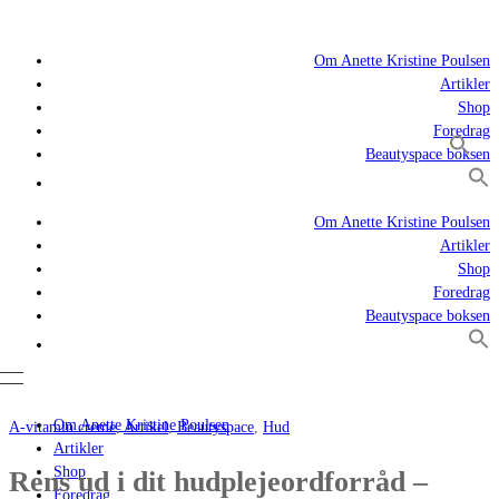
Om Anette Kristine Poulsen
Artikler
Shop
Foredrag
Beautyspace boksen
Om Anette Kristine Poulsen
Artikler
Shop
Foredrag
Beautyspace boksen
Om Anette Kristine Poulsen
A-vitamin creme
,
Artikel
,
Beautyspace
,
Hud
Artikler
Shop
Rens ud i dit hudplejeordforråd –
Foredrag