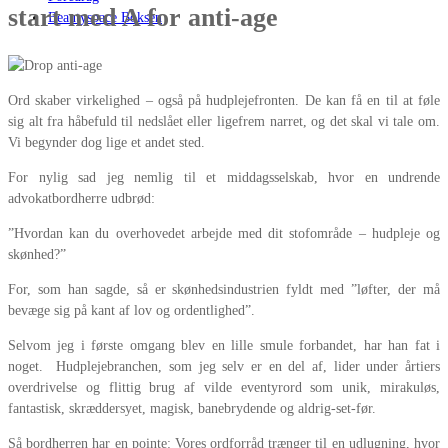
start med A for anti-age
Beautyspace Boksen
Ord skaber virkelighed – også på hudplejefronten. De kan få en til at føle
sig alt fra håbefuld til nedslået eller ligefrem narret, og det skal vi tale om.
Vi begynder dog lige et andet sted.
For nylig sad jeg nemlig til et middagsselskab, hvor en undrende
advokatbordherre udbrød:
”Hvordan kan du overhovedet arbejde med dit stofområde – hudpleje og
skønhed?”
For, som han sagde, så er skønhedsindustrien fyldt med ”løfter, der må
bevæge sig på kant af lov og ordentlighed”.
Selvom jeg i første omgang blev en lille smule forbandet, har han fat i
noget. Hudplejebranchen, som jeg selv er en del af, lider under årtiers
overdrivelse og flittig brug af vilde eventyrord som unik, mirakuløs,
fantastisk, skræddersyet, magisk, banebrydende og aldrig-set-før.
Så bordherren har en pointe: Vores ordforråd trænger til en udlugning, hvor