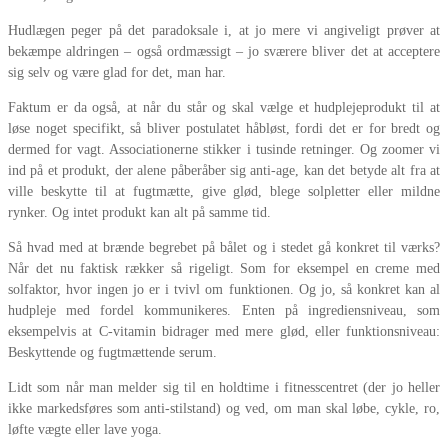
Hudlægen peger på det paradoksale i, at jo mere vi angiveligt prøver at
bekæmpe aldringen – også ordmæssigt – jo sværere bliver det at acceptere
sig selv og være glad for det, man har.
Faktum er da også, at når du står og skal vælge et hudplejeprodukt til at
løse noget specifikt, så bliver postulatet håbløst, fordi det er for bredt og
dermed for vagt. Associationerne stikker i tusinde retninger. Og zoomer vi
ind på et produkt, der alene påberåber sig anti-age, kan det betyde alt fra at
ville beskytte til at fugtmætte, give glød, blege solpletter eller mildne
rynker. Og intet produkt kan alt på samme tid.
Så hvad med at brænde begrebet på bålet og i stedet gå konkret til værks?
Når det nu faktisk rækker så rigeligt. Som for eksempel en creme med
solfaktor, hvor ingen jo er i tvivl om funktionen. Og jo, så konkret kan al
hudpleje med fordel kommunikeres. Enten på ingrediensniveau, som
eksempelvis at C-vitamin bidrager med mere glød, eller funktionsniveau:
Beskyttende og fugtmættende serum.
Lidt som når man melder sig til en holdtime i fitnesscentret (der jo heller
ikke markedsføres som anti-stilstand) og ved, om man skal løbe, cykle, ro,
løfte vægte eller lave yoga.