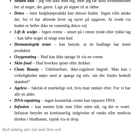
Moden hud
– jeg ved ikke med dig, men jeg får altid fornemmelsen
her af noget, der gærer. Lige på nippet til at rådne.
Detox
– intet hudplejeprodukt kan detoxe huden. Ingen ville ønske
det, for vi har allerede lever og nyrer på opgaven. At svede via
huden er heller ikke en væsentlig detox-vej.
Lift & sculpt
– Ingen creme – smurt på i enten tynde eller tykke lag
– kan løfte noget så tungt som hud.
Dermatologisk testet
– kan betyde, at én hudlæge har testet
produktet.
Oxygenating
– Hud kan ikke optage ilt via en creme.
Skin-food
– Hud hverken spiser eller drikker.
Clean Beauty
– Udefinerbart, ikke-reguleret begreb. Man kan i
virkeligheden nøjes med at spørge sig selv, om der findes beskidt
skønhed?
Ageless
– faktisk et mærkeligt ord, hvis man tænker efter. For vi har
alle en alder.
DNA-repairing
– ingen kosmetisk creme kan reparere DNA.
Infusion
– kan næsten lyde som filler uden nål, og det er svært.
Infusion betyder en kontinuerlig indgivelse af væske eller medicin
direkte i blodbanen, typisk via et drop.
Byd endelig selv ind med flere ord.