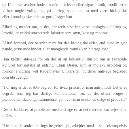
og IPL-laser ændrer hudens struktur, tekstur eller sågar mimik, modificerer
vi kun nogle synlige tegn på aldring, som intet har med vores biologiske
eller kronologiske alder at gøre,” siger han.
Elberling minder om, at det, der reelt påvirker vores biologiske aldring og
levetid, er veldokumenterede faktorer som søvn, kost og motion:
”Altså forhold, der betyder mere for den biologiske alder, end hvad en glat
pande, struttende kinder eller manglende mimik kan bidrage med.”
Han kalder anti-age for en del af en kollektiv illusion om at fastholde
kulturel fornægtelse af aldring. Claus Desler, som er molekylærbiolog og
forsker i aldring ved Københavns Universitet, vurderer anti-age begrebet
som ubrugeligt:
”For mig er det et
ikke
-begreb, for hvad præcist er man anti imod? Det er et
begreb, som jeg har dårlige konnotationer for, da det oftest bruges i
pseudovidenskabelige sammenhænge, hvor man ønsker at sælge et produkt.”
Desler forklarer, at problemet med anti-age er, at det hverken kan vejes eller
måles.
”Det kan de andre aldrings-begreber, jeg arbejder med – som eksempelvis