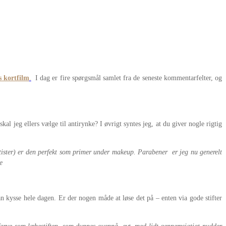
s kortfilm
.
I dag er fire spørgsmål samlet fra de seneste kommentarfelter, og
l jeg ellers vælge til antirynke? I øvrigt syntes jeg, at du giver nogle rigtig
ister) er den perfekt som primer under makeup. Parabener er jeg nu generelt
e
kan kysse hele dagen. Er der nogen måde at løse det på – enten via gode stifter