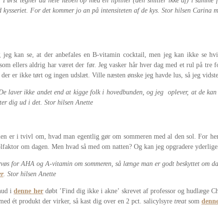
: Først tegner du hele læben op med en lipliner (den smitter ikke af) i samme
 kysseriet. For det kommer jo an på intensiteten af de kys. Stor hilsen Carina m
jeg kan se, at der anbefales en B-vitamin cocktail, men jeg kan ikke se hvi
 ellers aldrig har været der før. Jeg vasker hår hver dag med et rul på tre fo
er er ikke tørt og ingen udslæt. Ville næsten ønske jeg havde lus, så jeg vidste
De laver ikke andet end at kigge folk i hovedbunden, og jeg oplever, at de kan
ter dig ud i det. Stor hilsen Anette
en er i tvivl om, hvad man egentlig gør om sommeren med al den sol. For her e
olfaktor om dagen. Men hvad så med om natten? Og kan jeg opgradere yderliger
nervøs for AHA og A-vitamin om sommeren, så længe man er godt beskyttet om dag
er
. Stor hilsen Anette
hud i
denne her
døbt ’Find dig ikke i akne’ skrevet af professor og hudlæge Ch
med ét produkt der virker, så kast dig over en 2 pct. salicylsyre
treat
som
denne