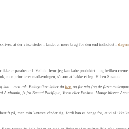
river, at der visse steder i landet er mere brug for den end indholdet i
dagen
r ikke er parabener i. Ved du, hvor jeg kan købe produktet – og hvilken creme ska
nok, men prioriterer madlavningen, så som at hakke et løg. Hilsen Susanne
 jeg kan – men tak. Embryolisse køber du
her
,
og for mig (og de fleste makeupart
ed A-vitamin, fx fra Beauté Pacifique, Verso eller Environ. Mange hilsner Anett
æbestift på, men min kæreste vånder sig, fordi han er bange for, at vi så ikke 