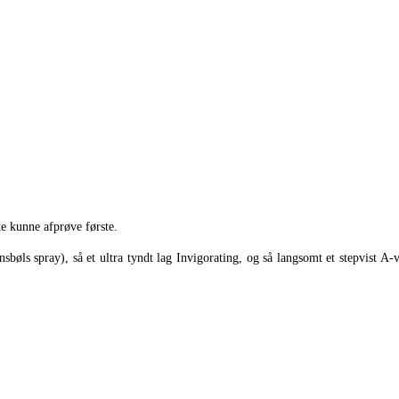
te kunne afprøve første.
nsbøls spray), så et ultra tyndt lag Invigorating, og så langsomt et stepvis