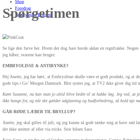
Shop
Spørgetimen
Foredrag
Beautyspace Boksen
Se lige den farve her. Hvem der dog bare havde sådan en regnfrakke. Nogen sk
jeg håber, svarene kan bruges:
EMBRYOLISSE & ANTIRYNKE?
Hej Anette, jeg har hørt, at Embryolisse skulle være et godt produkt, og at de
gode tips i Go’ Morgen Danmark. Blot syntes jeg, at TV2 ikke giver dig tid 
Kære Susanne, nu kan man jo altid blive bedre til at hakke løg. Jeg ved, at
ikke bange for, og når det gælder udglatning og hudforbedring, så hold øje m
GÅR RØDE LÆBER TIL BRYLLUP?
Anette, jeg skal giftes til juli, og jeg kunne så godt tænke mig at have rød l
det ikke smitter af eller via tricks. Stor hilsen Sara