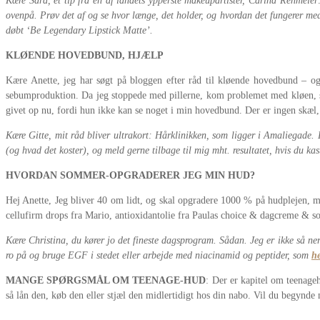
Kære Sara, et tip fra en af landets ypperste makeupartister, Carina Rehmeier
ovenpå. Prøv det af og se hvor længe, det holder, og hvordan det fungerer med
døbt ‘Be Legendary Lipstick Matte’.
KLØENDE HOVEDBUND, HJÆLP
Kære Anette, jeg har søgt på bloggen efter råd til kløende hovedbund – og 
sebumproduktion. Da jeg stoppede med pillerne, kom problemet med kløen, som
givet op nu, fordi hun ikke kan se noget i min hovedbund. Der er ingen skæl, d
Kære Gitte, mit råd bliver ultrakort: Hårklinikken, som ligger i Amaliegade. 
(og hvad det koster), og meld gerne tilbage til mig mht. resultatet, hvis du kas
HVORDAN SOMMER-OPGRADERER JEG MIN HUD?
Hej Anette, Jeg bliver 40 om lidt, og skal opgradere 1000 % på hudplejen, m
cellufirm drops fra Mario, antioxidantolie fra Paulas choice & dagcreme & s
Kære Christina, du kører jo det fineste dagsprogram. Sådan. Jeg er ikke så 
ro på og bruge EGF i stedet eller arbejde med niacinamid og peptider, som
h
MANGE SPØRGSMÅL OM TEENAGE-HUD
: Der er kapitel om teenage
så lån den, køb den eller stjæl den midlertidigt hos din nabo. Vil du begynde 