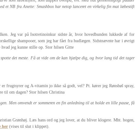
 farve som læbestiften, som duppes ovenpå, evt. med lidt gennemsigtigt pudder
ed et NB fra Anette: Smashbox har netop lanceret en virkelig fin mat læbestift
lken. Jeg var på Isotretinoinkur sidste år, hvor hovedbunden lukkede af for
rskellige shampooer, som jeg har fået fra hudlægen. Sidstnævnte har i øvrigt
 hvad jeg kunne stille op. Stor hilsen Gitte
 spotte det meste. Få at vide om de kan hjælpe dig, og hvor lang tid det tager
r frugtsyrer og A-vitamin jo ikke så godt, vel? Pt. kører jeg Rønsbøl spray,
e til om dagen? Stor hilsen Christina
en. Men omvendt er sommeren en fin anledning til at holde en lille pause, få
ristian Grønhøj. Læs hans ord og jeg lover, at du bliver klogere. Mht. bogen,
 her
(vises til slut i klippet).