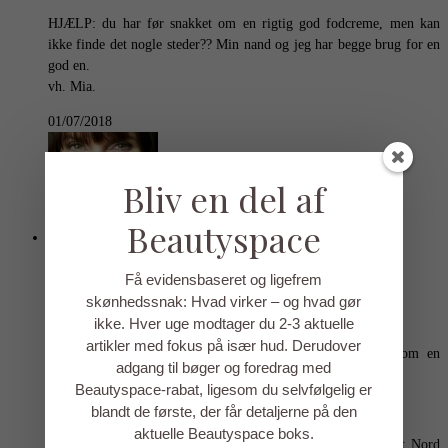
HJÆLP: du har før snakket om en rigtig god fodcreme, men kan
ikke finde det nogle steder?? Min nand og jeg har begge brug for en
god en.
vh. Mia.
01/07/2018
Bliv en del af
Beautyspace
Få evidensbaseret og ligefrem
Anette Kristine Poulsen
skønhedssnak: Hvad virker – og hvad gør
REPLY
ikke. Hver uge modtager du 2-3 aktuelle
artikler med fokus på især hud. Derudover
@ Birgitte B, Og nu får jeg jo lyst til at spørge dig som en
adgang til bøger og foredrag med
opvarmner: HVAD er en god ansigtscreme for dig?
Beautyspace-rabat, ligesom du selvfølgelig er
@ Jette B, Du SKAL bruge op. Godt du er standhaftig.
blandt de første, der får detaljerne på den
aktuelle Beautyspace boks.
@ Louise T, Jeg håber, at du bliver glad for det hele. Post Nord