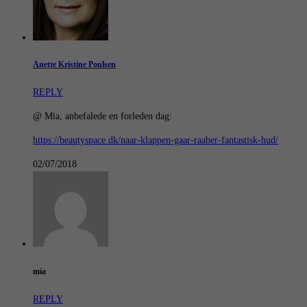
Anette Kristine Poulsen
REPLY
@ Mia, anbefalede en forleden dag:
https://beautyspace.dk/naar-klappen-gaar-raaber-fantastisk-hud/
02/07/2018
mia
REPLY