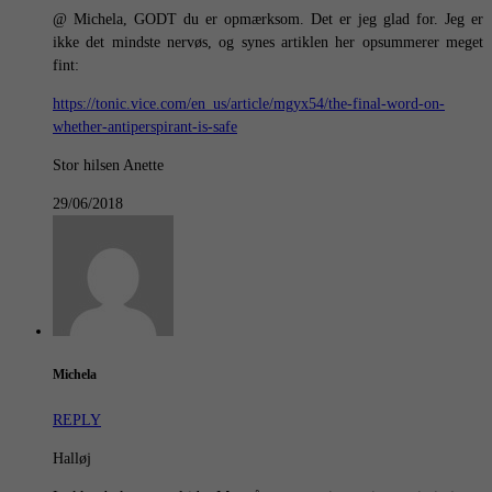
@ Michela, GODT du er opmærksom. Det er jeg glad for. Jeg er
ikke det mindste nervøs, og synes artiklen her opsummerer meget
fint:
https://tonic.vice.com/en_us/article/mgyx54/the-final-word-on-
whether-antiperspirant-is-safe
Stor hilsen Anette
29/06/2018
Michela
REPLY
Halløj