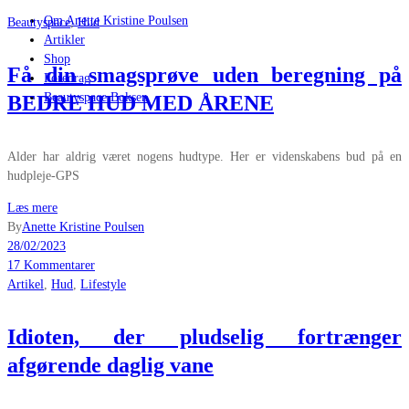
Om Anette Kristine Poulsen
Beautyspace
,
Hud
Artikler
Shop
Få din smagsprøve uden beregning på
Foredrag
Beautyspace Boksen
BEDRE HUD MED ÅRENE
Alder har aldrig været nogens hudtype. Her er videnskabens bud på en
hudpleje-GPS
Læs mere
By
Anette Kristine Poulsen
28/02/2023
17 Kommentarer
Artikel
,
Hud
,
Lifestyle
Idioten, der pludselig fortrænger
afgørende daglig vane