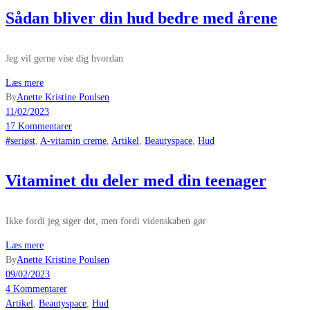
Sådan bliver din hud bedre med årene
Jeg vil gerne vise dig hvordan
Læs mere
By
Anette Kristine Poulsen
11/02/2023
17 Kommentarer
#seriøst
,
A-vitamin creme
,
Artikel
,
Beautyspace
,
Hud
Vitaminet du deler med din teenager
Ikke fordi jeg siger det, men fordi videnskaben gør
Læs mere
By
Anette Kristine Poulsen
09/02/2023
4 Kommentarer
Artikel
,
Beautyspace
,
Hud