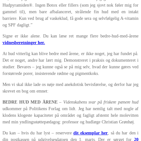
Hudpyramiden®. Ingen Botox eller fillers (som jeg sjovt nok føler mig for
gammel til), men bare afbalanceret, strålende fin hud med en intakt
barriere. Kun ved brug af vaskeklud, få gode sera og selvfølgelig A-vitamin
og SPF dagligt.”
Signe er ikke alene. Du kan læse ret mange flere bedre-hud-med-årene
vidnesberetninger
her.
At hud vitterlig kan blive bedre med årene, er ikke noget, jeg har fundet på.
Det er noget, andre har lært mig. Demonstreret i praksis og dokumenteret i
studier. Bevares – jeg kunne også se på mig selv, hvad der kunne gøres ved
forstørrede porer, insisterende rødme og pigmentkoks.
Men vi skal ikke lade os nøje med anekdotisk bevisførelse, og derfor har jeg
skrevet en bog om emnet:
BEDRE HUD MED ÅRENE
–
Videnskabens svar på friskere pænere hud
udkommer på Politikens Forlag om lidt. Jeg har nemlig talt med nogle af
klodens klogeste kapaciteter på området og fagligt afstemt hele molevitten
med min yndlingsstøttepædagog: professor og hudlæge Christian Grønhøj.
Du kan – hvis du har lyst – reservere
dit eksemplar her
, så du har den i
din postkassen på udgivelsesdatoen den 1. marts. Der er sørget for
20