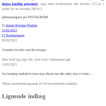
ekstra kærlige procenter
, også uden medlemskab (det betyder 215 kr. i
stedet for de normale 280 kr.)
@beautyspace på INSTAGRAM
By
Anette Kristine Poulsen
11/02/2023
17 Kommentarer
09/02/2023
Vitaminet du deler med din teenager
Ikke fordi jeg siger det, men fordi videnskaben gør
13/02/2023
Når hudpleje-indhold hverken kan afkode køn eller alder, skal vi så ikke …
Veksle markedsføringssnak til selvforstærkende hudpleje
Lignende indlæg