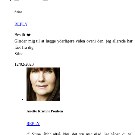
Stine
REPLY
Bestilt ❤️
Glæder mig til at lægge yderligere viden oveni den, jeg allerede har
fået fra dig
Stine
12/02/2023
Anette Kristine Poulsen
REPLY
@ Stine, åhhh altså. Nøj, det gør mig glad. Jeg håber, du vil