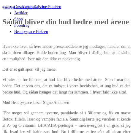
Om Anette Kristine Poulsen
#seriøst
,
Beautyspace
,
Hud
Artikler
Shop
Sådan bliver din hud bedre med årene
Foredrag
Beautyspace Boksen
Hvis ikke hver, så hver anden pressemeddelelse jeg modtager, handler om at
skrue tiden tilbage. Holde huden ung. Man bliver i dårligt humør af sådan
en umulighed. Især når den ikke er nødvendig.
Det er et galt spor, vil jeg mene.
Vi taler alt for lidt om, at hud kan blive bedre med årene. Som i markant
bedre. Det er som om, det er indsyet i vores bevidsthed, at ung hud er den
bedste hud. Og sådan hænger det langt fra sammen. I hvert fald ikke altid.
Mød Beautyspace-læser Signe Andersen:
”For meget sol gennem tyverne, panikkede så i 30’erne og fik en masse
Botox, fillers, laser og vampire facials. Samtidig lærte jeg værdien at kende
af A- og C-vitamin, BHA/AHA-peelinger – men overgjort i en grad så jeg
fik, hvad jeg vil kalde sart hud. Nu i 40’erne er jeg gået all clean efter