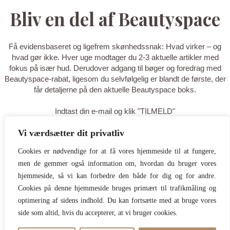
Bliv en del af Beautyspace
Få evidensbaseret og ligefrem skønhedssnak: Hvad virker – og
hvad gør ikke. Hver uge modtager du 2-3 aktuelle artikler med
fokus på især hud. Derudover adgang til bøger og foredrag med
Beautyspace-rabat, ligesom du selvfølgelig er blandt de første, der
får detaljerne på den aktuelle Beautyspace boks.
Indtast din e-mail og klik "TILMELD"
Vi værdsætter dit privatliv
TILMELD
Cookies er nødvendige for at få vores hjemmeside til at fungere,
men de gemmer også information om, hvordan du bruger vores
Tak for din tilmelding - du er nu på
hjemmeside, så vi kan forbedre den både for dig og for andre.
listen! Tilføj gerne
Cookies på denne hjemmeside bruges primært til trafikmåling og
optimering af sidens indhold. Du kan fortsætte med at bruge vores
hello@beautyspace.dk til dine
side som altid, hvis du accepterer, at vi bruger cookies.
kontakter, så du er sikker på at