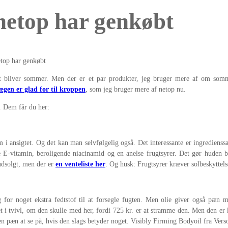
 netop har genkøbt
i det bliver sommer. Men der er et par produkter, jeg bruger mere af om s
ægen er glad for til kroppen
, som jeg bruger mere af netop nu.
. Dem får du her:
um i ansigtet. Og det kan man selvfølgelig også. Det interessante er ingredie
E-vitamin, beroligende niacinamid og en anelse frugtsyrer. Det gør huden 
 udsolgt, men der er
en venteliste her
. Og husk: Frugtsyrer kræver solbeskyttels
 for noget ekstra fedtstof til at forsegle fugten. Men olie giver også pæn m
t i tvivl, om den skulle med her, fordi 725 kr. er at stramme den. Men den er k
n pæn at se på, hvis den slags betyder noget. Visibly Firming Bodyoil fra Ver