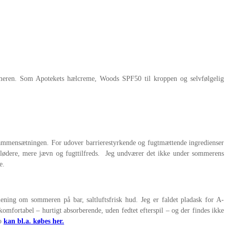
ommeren. Som Apotekets hælcreme, Woods SPF50 til kroppen og selvfølgelig
nssammensætningen. For udover barrierestyrkende og fugtmættende ingredienser
blødere, mere jævn og fugttilfreds. Jeg undværer det ikke under sommerens
e.
ening om sommeren på bar, saltluftsfrisk hud. Jeg er faldet pladask for A-
omfortabel – hurtigt absorberende, uden fedtet efterspil – og der findes ikke
so
kan bl.a. købes her.