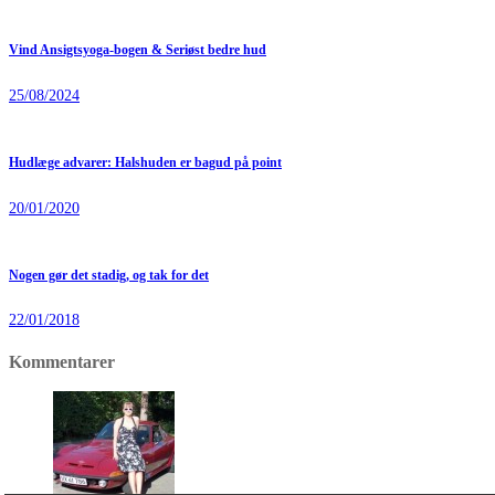
Vind Ansigtsyoga-bogen & Seriøst bedre hud
25/08/2024
Hudlæge advarer: Halshuden er bagud på point
20/01/2020
Nogen gør det stadig, og tak for det
22/01/2018
Kommentarer