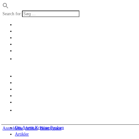
Search for:
Om Anette Kristine Poulsen
Anmeldelse
,
Artikel
,
Beautyspace
Artikler