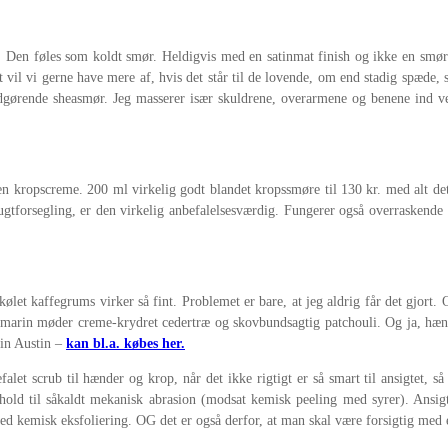
be. Den føles som koldt smør. Heldigvis med en satinmat finish og ikke en smø
 vil vi gerne have mere af, hvis det står til de lovende, om end stadig spæde,
gørende sheasmør. Jeg masserer især skuldrene, overarmene og benene ind ved
en kropscreme. 200 ml virkelig godt blandet kropssmøre til 130 kr. med alt det
og fugtforsegling, er den virkelig anbefalelsesværdig. Fungerer også overrask
kølet kaffegrums virker så fint. Problemet er bare, at jeg aldrig får det gjort
osmarin møder creme-krydret cedertræ og skovbundsagtig patchouli. Og ja, hænde
in Austin –
kan bl.a. købes her.
alet scrub til hænder og krop, når det ikke rigtigt er så smart til ansigtet, så
old til såkaldt mekanisk abrasion (modsat kemisk peeling med syrer). Ansig
med kemisk eksfoliering. OG det er også derfor, at man skal være forsigtig med e