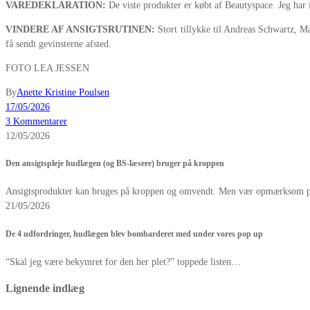
VAREDEKLARATION:
De viste produkter er købt af Beautyspace. Jeg har i
VINDERE AF ANSIGTSRUTINEN:
Stort tillykke til Andreas Schwartz, Ma
få sendt gevinsterne afsted.
FOTO LEA JESSEN
By
Anette Kristine Poulsen
17/05/2026
3 Kommentarer
12/05/2026
Den ansigtspleje hudlægen (og BS-læsere) bruger på kroppen
Ansigtsprodukter kan bruges på kroppen og omvendt. Men vær opmærksom på
21/05/2026
De 4 udfordringer, hudlægen blev bombarderet med under vores pop up
“Skal jeg være bekymret for den her plet?” toppede listen…
Lignende indlæg