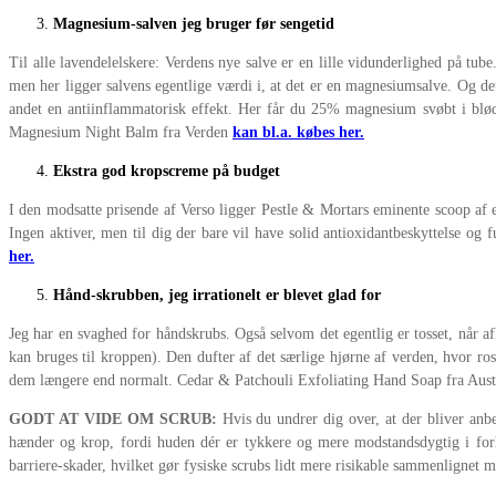
Magnesium-salven jeg bruger før sengetid
Til alle lavendelelskere: Verdens nye salve er en lille vidunderlighed på tu
men her ligger salvens egentlige værdi i, at det er en magnesiumsalve. Og det
andet en antiinflammatorisk effekt. Her får du 25% magnesium svøbt i blød
Magnesium Night Balm fra Verden
kan bl.a. købes her.
Ekstra god kropscreme på budget
I den modsatte prisende af Verso ligger Pestle & Mortars eminente scoop af 
Ingen aktiver, men til dig der bare vil have solid antioxidantbeskyttelse 
her.
Hånd-skrubben, jeg irrationelt er blevet glad for
Jeg har en svaghed for håndskrubs. Også selvom det egentlig er tosset, når af
kan bruges til kroppen). Den dufter af det særlige hjørne af verden, hvor r
dem længere end normalt. Cedar & Patchouli Exfoliating Hand Soap fra Aust
GODT AT VIDE OM SCRUB:
Hvis du undrer dig over, at der bliver anbef
hænder og krop, fordi huden dér er tykkere og mere modstandsdygtig i forh
barriere-skader, hvilket gør fysiske scrubs lidt mere risikable sammenlignet 