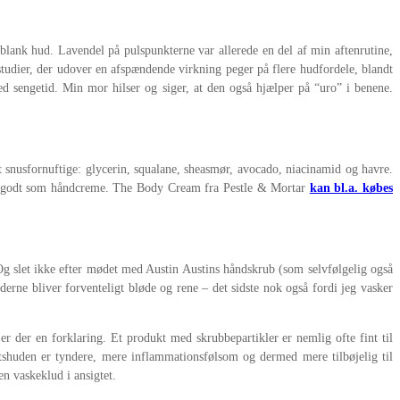
rblank hud. Lavendel på pulspunkterne var allerede en del af min aftenrutine,
 studier, der udover en afspændende virkning peger på flere hudfordele, blandt
 sengetid. Min mor hilser og siger, at den også hjælper på “uro” i benene.
 snusfornuftige: glycerin, squalane, sheasmør, avocado, niacinamid og havre.
ende godt som håndcreme. The Body Cream fra Pestle & Mortar
kan bl.a. købes
. Og slet ikke efter mødet med Austin Austins håndskrub (som selvfølgelig også
rne bliver forventeligt bløde og rene – det sidste nok også fordi jeg vasker
 er der en forklaring. Et produkt med skrubbepartikler er nemlig ofte fint til
tshuden er tyndere, mere inflammationsfølsom og dermed mere tilbøjelig til
n vaskeklud i ansigtet.