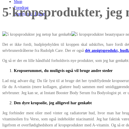
Shop
5 kropsprodukter, jeg
Foredrag
Beautyspace Boksen
Det er ikke fordi, hudplejehylden til kroppen skal udskiftes, bare ford
selvbrunerdråberne fra Rudolph Care. Der er også
dét ansigtsprodukt, hudl
Og så er der en lille håndfuld forholdsvis nye produkter, som jeg har genkøbt
Kropsserummet, du muligvis også vil bruge andre steder
Lad mig advare dig: Du får lyst til at bruge det her tyndtflydende kropsser
får du A-vitamin (mere kollagen, glattere hud) sammen med smidiggørende 
selvbruner. Jeg kan se, at Instant Booster Body Serum fra Bodyologist pt. er
Den dyre kropsolie, jeg alligevel har genkøbt
Jeg forbinder mest olier med vinter og radiatortør hud, hvor man har brug
vitaminolien fra Verso, som også indeholder niacinamid. Jeg har faktisk være
ligefrem et overflødighedshorn af kropsprodukter med A-vitamin. Og så er de