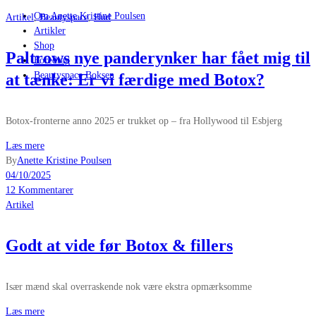
Om Anette Kristine Poulsen
Artikel
,
Beautyspace
,
Hud
Artikler
Shop
Paltrows nye panderynker har fået mig til
Foredrag
Beautyspace Boksen
at tænke: Er vi færdige med Botox?
Botox-fronterne anno 2025 er trukket op – fra Hollywood til Esbjerg
Læs mere
By
Anette Kristine Poulsen
04/10/2025
12 Kommentarer
Artikel
Godt at vide før Botox & fillers
Især mænd skal overraskende nok være ekstra opmærksomme
Læs mere