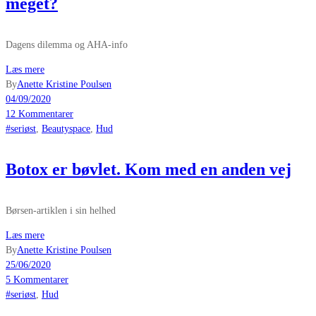
meget?
Dagens dilemma og AHA-info
Læs mere
By
Anette Kristine Poulsen
04/09/2020
12 Kommentarer
#seriøst
,
Beautyspace
,
Hud
Botox er bøvlet. Kom med en anden vej
Børsen-artiklen i sin helhed
Læs mere
By
Anette Kristine Poulsen
25/06/2020
5 Kommentarer
#seriøst
,
Hud