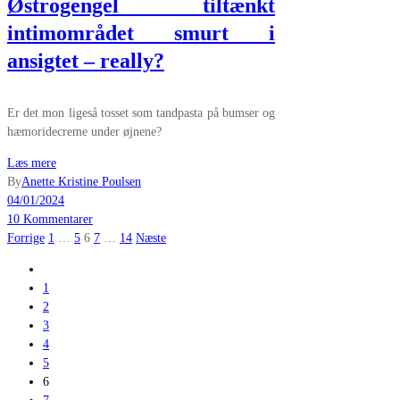
Østrogengel tiltænkt
intimområdet smurt i
ansigtet – really?
Er det mon ligeså tosset som tandpasta på bumser og
hæmoridecreme under øjnene?
Læs mere
By
Anette Kristine Poulsen
04/01/2024
10 Kommentarer
Indlægsinddeling
Forrige
1
…
5
6
7
…
14
Næste
1
2
3
4
5
6