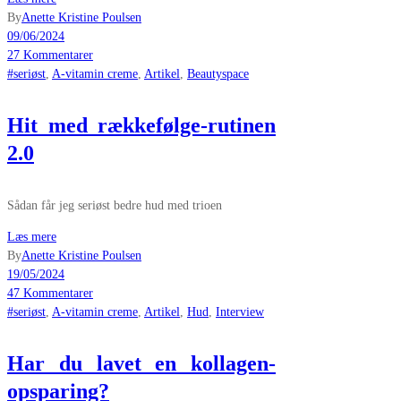
By
Anette Kristine Poulsen
09/06/2024
27 Kommentarer
#seriøst
,
A-vitamin creme
,
Artikel
,
Beautyspace
Hit med rækkefølge-rutinen
2.0
Sådan får jeg seriøst bedre hud med trioen
Læs mere
By
Anette Kristine Poulsen
19/05/2024
47 Kommentarer
#seriøst
,
A-vitamin creme
,
Artikel
,
Hud
,
Interview
Har du lavet en kollagen-
opsparing?