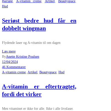
#seriøst
,
A-vitamin creme
,
Artikel
,
Beautyspace
,
Hud
Seriøst bedre hud får en
dobbelt wingman
Flydende laser og A-vitamin til om dagen
Læs mere
By
Anette Kristine Poulsen
12/04/2024
46 Kommentarer
A-vitamin creme
,
Artikel
,
Beautyspace
,
Hud
A-vitamin er eftertragtet,
fordi det virker
Men vitaminet er ikke for alle. Ikke i alle livsfaser.