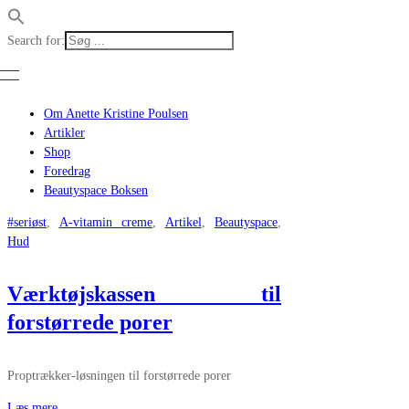
Search for:
Om Anette Kristine Poulsen
Artikler
Shop
Foredrag
Beautyspace Boksen
#seriøst
,
A-vitamin creme
,
Artikel
,
Beautyspace
,
Hud
Værktøjskassen til
forstørrede porer
Proptrækker-løsningen til forstørrede porer
Læs mere