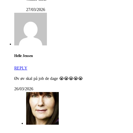
27/03/2026
Helle Jensen
REPLY
Øv øv skal på job de dage 😭😭😭😭😭
26/03/2026