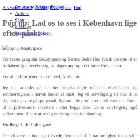
Om Anette Kristine Poulsen
A-vitamin creme
,
Artikel
,
Beautyspace
,
Hud
Artikler
Shop
Pop up: Lad os to ses i København lige
Foredrag
efter påske
Beautyspace Boksen
For første gang slår Beautyspace og Seriøst Bedre Hud fysisk dørerne til en
forhåbentlig oplevelsesrig, tre-dages pop-up i det indre København.
For al hud fortjener, som du ved, A-vitamin.
Jeg har arbejdet på det her projekt nogle måneder efterhånden, og
sommerfuglene i maven basker så småt. Jeg vil selvfølgelig stå klar til at
sige hej og svare på spørgsmål, ligesom alle produkterne vil være der. Enten
til at prøvesmøre, investere i eller begge dele. Du er selvfølgelig også
velkommen til bare at se dig omkring uden indblanding.
Hudlæge 1-til-1 plus gave
Der vil være en hudlæge til stede, hvor du 1-til-1 har mulighed for at stille