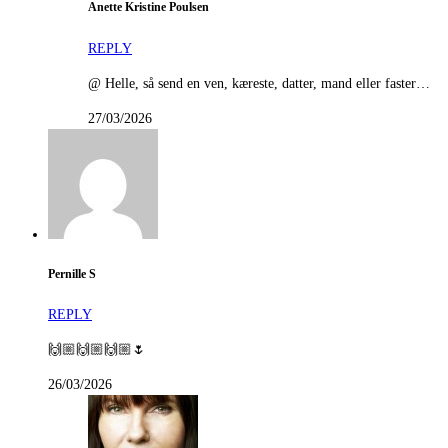
Anette Kristine Poulsen
REPLY
@ Helle, så send en ven, kæreste, datter, mand eller faster…
27/03/2026
Pernille S
REPLY
🙌🏼🙌🏼🙌🏼🌷
26/03/2026