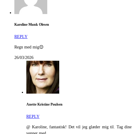
Karoline Munk Olesen
REPLY
Regn med mig😊
26/03/2026
Anette Kristine Poulsen
REPLY
@ Karoline, fantastisk! Det vil jeg glæder mig til. Tag dine
venner med.