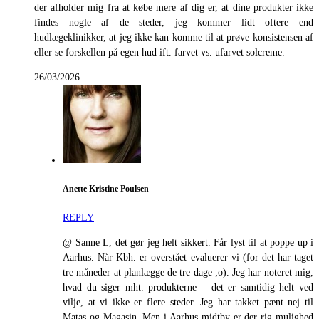
der afholder mig fra at købe mere af dig er, at dine produkter ikke
findes nogle af de steder, jeg kommer lidt oftere end
hudlægeklinikker, at jeg ikke kan komme til at prøve konsistensen af
eller se forskellen på egen hud ift. farvet vs. ufarvet solcreme.
26/03/2026
Anette Kristine Poulsen
REPLY
@ Sanne L, det gør jeg helt sikkert. Får lyst til at poppe up i
Aarhus. Når Kbh. er overstået evaluerer vi (for det har taget
tre måneder at planlægge de tre dage ;o). Jeg har noteret mig,
hvad du siger mht. produkterne – det er samtidig helt ved
vilje, at vi ikke er flere steder. Jeg har takket pænt nej til
Matas og Magasin. Men i Aarhus midtby er der rig mulighed