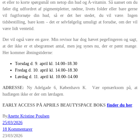
et eller to korte spørgsmål om netop din hud og A-vitamin. Så uanset om du
føler dig udfordret af pigmentpletter, rødme, livets folder eller bare gerne
vil fugtfornøje din hud, så er det her stedet, du vil være. Ingen
tidsbestilling, bare kom – det er selvfølgelig umuligt at forudse, om der vil
være lidt ventetid.
Der vil også være en gave. Min revisor har dog hævet pegefingeren og sagt,
at der ikke er et ubegrænset antal, men jeg synes nu, der er pænt mange.
Her kommer åbningstiderne:
Torsdag d. 9. april kl. 14.00–18.30
Fredag d. 10. april kl. 14.00–18.30
Lørdag d. 11. april kl. 10.00–14.00
ADRESSE:
Ny Adelgade 6, København K. Vær opmærksom på, at
hudlægen ikke er der om lørdagen.
EARLY ACCESS PÅ APRILS BEAUTYSPACE BOKS
finder du her
.
By
Anette Kristine Poulsen
25/03/2026
18 Kommentarer
23/03/2026