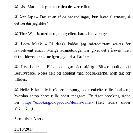
@ Lisa Maria – Jeg kender den desværre ikke.
@ Ann Jeps – Det er en af de behandlinger, hun laver allermest, så
det forstår jeg ikke?
@ Tine W – Ja med den gel og ellers bare aloe vera gel.
@ Lotte Munk – På dansk kalder jeg microcurrent waves for
lavfrekvent strøm. Mange kosmetologer har givet det i årevis, men
det er blevet moderne igen pga. bl.a. Nuface.
@ Lise-Lotte – Haha, det gør det aldrig. Bliver muligt via
Beautyspace. Nøjes helt og holdent med bogpakkerne. Men tak for
tilliden.
@ Helle Etlar – Mit råd er at spørge den enkelte rulle-fabrikant,
hvordan netop deres rulle bedst rengøres. Fx siger ecooking sådan
her:
https://ecooking.dk/produkt/derma-ruller/
(helt nederst under
VIGTIGT).
Stor hilsen Anette
25/10/2017