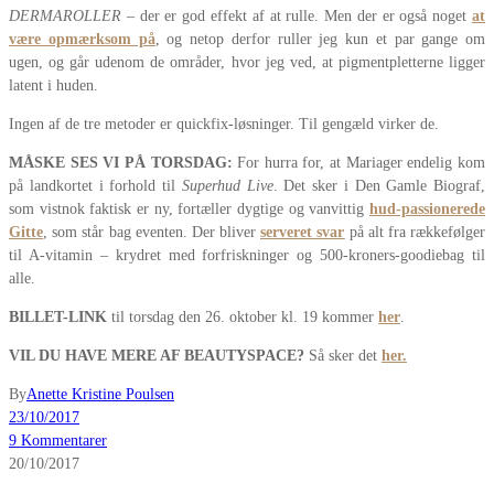
DERMAROLLER
– der er god effekt af at rulle. Men der er også noget
at
være opmærksom på
, og netop derfor ruller jeg kun et par gange om
ugen, og går udenom de områder, hvor jeg ved, at pigmentpletterne ligger
latent i huden.
Ingen af de tre metoder er quickfix-løsninger. Til gengæld virker de.
MÅSKE SES VI PÅ TORSDAG:
For hurra for, at Mariager endelig kom
på landkortet i forhold til
Superhud Live
. Det sker i Den Gamle Biograf,
som vistnok faktisk er ny, fortæller dygtige og vanvittig
hud-passionerede
Gitte
, som står bag eventen. Der bliver
serveret svar
på alt fra rækkefølger
til A-vitamin – krydret med forfriskninger og 500-kroners-goodiebag til
alle.
BILLET-LINK
til torsdag den 26. oktober kl. 19 kommer
her
.
VIL DU HAVE MERE AF BEAUTYSPACE?
Så sker det
her.
By
Anette Kristine Poulsen
23/10/2017
9 Kommentarer
20/10/2017