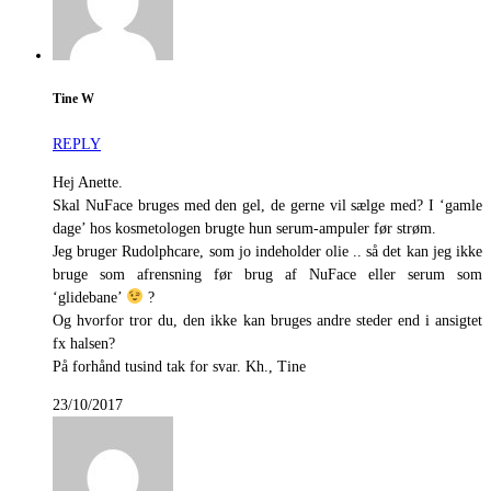
Tine W
REPLY
Hej Anette.
Skal NuFace bruges med den gel, de gerne vil sælge med? I ‘gamle
dage’ hos kosmetologen brugte hun serum-ampuler før strøm.
Jeg bruger Rudolphcare, som jo indeholder olie .. så det kan jeg ikke
bruge som afrensning før brug af NuFace eller serum som
‘glidebane’
?
Og hvorfor tror du, den ikke kan bruges andre steder end i ansigtet
fx halsen?
På forhånd tusind tak for svar. Kh., Tine
23/10/2017