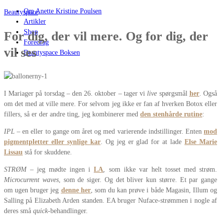
Om Anette Kristine Poulsen
Beautyspace
Artikler
Shop
For dig, der vil mere. Og for dig, der
Foredrag
vil ses
Beautyspace Boksen
I Mariager på torsdag – den 26. oktober – tager vi
live
spørgsmål
her
. Også
om det med at ville mere. For selvom jeg ikke er fan af hverken Botox eller
fillers, så er der andre ting, jeg kombinerer med
den stenhårde rutine
:
IPL
– en eller to gange om året og med varierende indstillinger. Enten
mod
pigmentpletter eller synlige kar
. Og jeg er glad for at lade
Else Marie
Lissau
stå for skuddene.
STRØM
– jeg mødte ingen i
LA
, som ikke var helt tosset med strøm.
Microcurrent waves
, som de siger. Og det bliver kun større. Et par gange
om ugen bruger jeg
denne her
, som du kan prøve i både Magasin, Illum og
Salling på Elizabeth Arden standen. EA bruger Nuface-strømmen i nogle af
deres små
quick
-behandlinger.