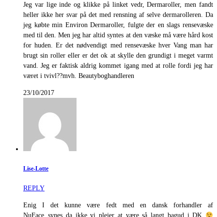
Jeg var lige inde og klikke på linket vedr, Dermaroller, men fandt
heller ikke her svar på det med rensning af selve dermarolleren. Da
jeg købte min Environ Dermaroller, fulgte der en slags rensevæske
med til den. Men jeg har altid syntes at den væske må være hård kost
for huden. Er det nødvendigt med rensevæske hver Vang man har
brugt sin roller eller er det ok at skylle den grundigt i meget varmt
vand. Jeg er faktisk aldrig kommet igang med at rolle fordi jeg har
været i tvivl??mvh. Beautyboghandleren
23/10/2017
Lise-Lotte
REPLY
Enig I det kunne være fedt med en dansk forhandler af
NuFace..synes da ikke vi plejer at være så langt bagud i DK